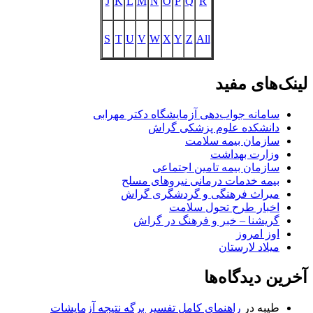
J
K
L
M
N
O
P
Q
R
S
T
U
V
W
X
Y
Z
All
لینک‌های مفید
سامانه جواب‌دهی آزمایشگاه دکتر مهرابی
دانشکده علوم پزشکی گراش
سازمان بیمه سلامت
وزارت بهداشت
سازمان بیمه تامین اجتماعی
بیمه خدمات درمانی نیروهای مسلح
میراث فرهنگی و گردشگری گراش
اخبار طرح تحول سلامت
گریشنا – خبر و فرهنگ در گراش
اوز امروز
میلاد لارستان
آخرین دیدگاه‌ها
طیبه
در
راهنمای کامل تفسیر برگه نتیجه آزمایشات