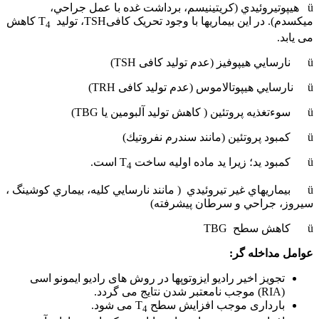
ü هيپوتيروئيدي (كريتينيسم، برداشت غده با عمل جراحي،
ميكسدم). در این بیماریها با وجود تحریک کافیTSH، تولید T
کاهش
4
می یابد.
ü نارسايي هيپوفيز‌ (عدم تولید کافی TSH)
ü نارسايي هيپوتالاموس (عدم تولید کافی TRH)
ü سوءتغذيه پروتئين ( کاهش تولید آلبومین یا TBG)
ü كمبود پروتئين (مانند سندرم نفروتيك)
ü كمبود يد؛ زیرا ید ماده اولیه ساخت T
است.
4
ü بيماريهاي غير تيروئيدي ( مانند نارسايي كليه، بيماري كوشينگ ،
سيروز، جراحي و سرطان پيشرفته)
ü كاهش سطح TBG
عوامل مداخله گر:
تجویز اخیر رادیو ایزوتوپها در روش های رادیو ایمونو اسی
(RIA) موجب نامعتبر شدن نتایج می گردد.
بارداری موجب افزایش سطح T
می شود.
4