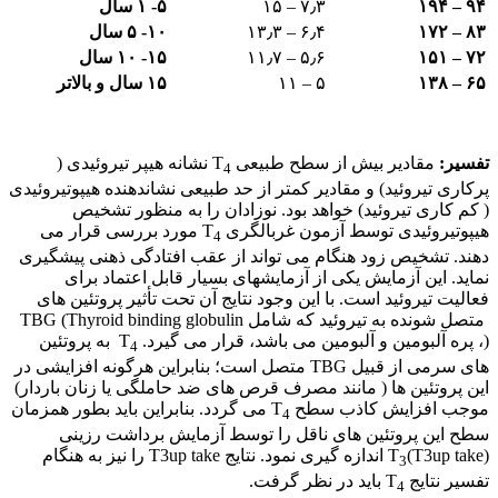
۹۴ – ۱۹۴
۷٫۳ – ۱۵
۵- ۱ سال
۸۳ – ۱۷۲
۶٫۴ – ۱۳٫۳
۱۰- ۵ سال
۷۲ – ۱۵۱
۵٫۶ – ۱۱٫۷
۱۵- ۱۰ سال
۶۵ – ۱۳۸
۵ – ۱۱
۱۵ سال و بالاتر
تفسیر:
مقادیر بیش از سطح طبیعی T
نشانه هیپر تیروئیدی (
4
پرکاری تیروئید) و مقادیر کمتر از حد طبیعی نشاندهنده هیپوتیروئیدی
( کم کاری تیروئید) خواهد بود. نوزادان را به منظور تشخیص
هیپوتیروئیدی توسط آزمون غربالگری T
مورد بررسی قرار می
4
دهند. تشخیص زود هنگام می تواند از عقب افتادگی ذهنی پیشگیری
نماید. این آزمایش یکی از آزمایشهای بسیار قابل اعتماد برای
فعالیت تیروئید است. با این وجود نتایج آن تحت تأثیر پروتئین های
متصل شونده به تیروئید که شامل TBG (Thyroid binding globulin
)، پره آلبومین و آلبومین می باشد، قرار می گیرد. T
به پروتئین
4
های سرمی از قبیل TBG متصل است؛ بنابراین هرگونه افزایشی در
این پروتئین ها ( مانند مصرف قرص های ضد حاملگی یا زنان باردار)
موجب افزایش کاذب سطح T
می گردد. بنابراین باید بطور همزمان
4
سطح این پروتئین های ناقل را توسط آزمایش برداشت رزینی
T
(T3up take) اندازه گیری نمود. نتایج T3up take را نیز به هنگام
3
تفسیر نتایج T
باید در نظر گرفت.
4