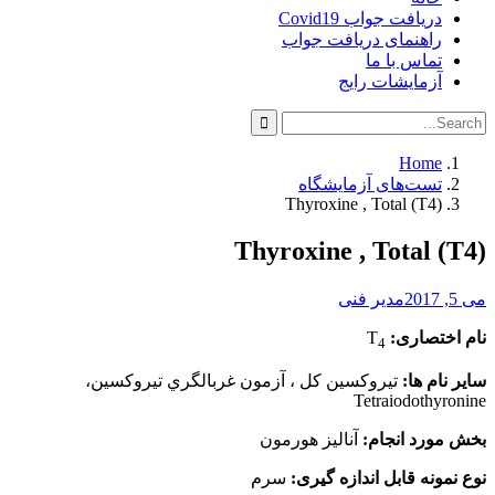
دریافت جواب Covid19
راهنمای دریافت جواب
تماس با ما
آزمایشات رایج
Search
Search
for:
Home
تست‌های آزمایشگاه
Thyroxine , Total (T4)
Thyroxine , Total (T4)
می 5, 2017
مدیر فنی
نام اختصاری:
T
4
سایر نام ها:
تيروكسين كل ، آزمون غربالگري تيروكسين،
Tetraiodothyronine
بخش مورد انجام:
آنالیز هورمون
نوع نمونه قابل اندازه گیری:
سرم