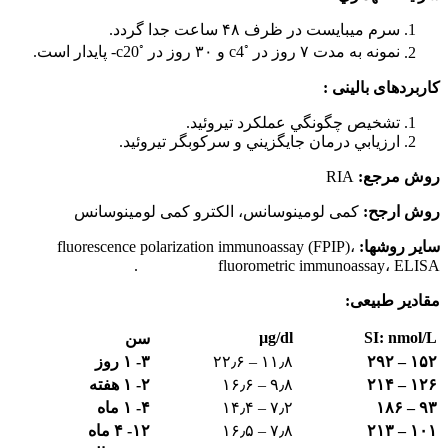
سرم میبایست در ظرف ۴۸ ساعت جدا گردد.
◦
◦
نمونه به مدت ۷ روز در
c4 و ۳۰ روز در
c20- پایدار است.
کاربردهای بالینی :
تشخيص چگونگي عملكرد تيروئيد.
ارزيابي درمان جايگزيني و سركوبگر تيروئيد.
روش مرجع:
RIA
روش ارجح:
کمی لومینوسانس، الکترو کمی لومینوسانس
سایر روشها:
fluorescence polarization immunoassay (FPIP)،
fluorometric immunoassay، ELISA .
مقادیر طبیعی:
µg/dl
SI: nmol/L
سن
۱۵۲ – ۲۹۲
۱۱٫۸ – ۲۲٫۶
۳- ۱ روز
۱۲۶ – ۲۱۴
۹٫۸ – ۱۶٫۶
۲- ۱ هفته
۹۳ – ۱۸۶
۷٫۲ – ۱۴٫۴
۴- ۱ ماه
۱۰۱ – ۲۱۳
۷٫۸ – ۱۶٫۵
۱۲- ۴ ماه