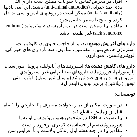
افراد در معرض تماس با حیوانات ممکن است دارای آنتی
بادی ضد حیوانی (anti-animal antibodies) باشند. این آنتی بادیها
(anti-T
antibody) ممکن است در روشهای ایمونو اسی تداخل
4
کرده و نتایج نا معتبر حاصل شود.
مقادیر T
ممکن است در بیماران سندرم یوتیروئید (euthroid
4
sick syndrome) غیر طبیعی باشد
دارو های افزایش دهنده:
يد، مواد حاجب حاوي يد، كلوفيبرات،
استروژن ها، هروئين، آمفتامين، متادون، ضد بارداري هاي خوراكي،
لووتيروكسين، آميودارون.
دارو های کاهش دهنده ها:
استروئيد هاي آنابوليك، پروپيل تيوراسيل،
باربيتوراتها، فوروزمايد، داروهاي ضد التهابي غير استروئيدي،
آندروژن ها، داروهاي ضد تيروئيد (پروپیل تیوراسیل) ،ليتيم، فني
توئين (دیلانتین)، پروپرانولول (ایندرال).
توضیحات:
در صورت امكان از بيمار بخواهيد مصرف T
خارجي را ۱ ماه
4
قبل از آزمايش ، قطع كند.
T
نسبت به TSH در تشخیص هیپوتیروئیدیسم اولیه یا
4
هیپرتیروئیدیسم از حساسیت کمتری برخوردار است.
مقادیر T
در چند هفته اول زندگی بالاست و با افزایش سن
4