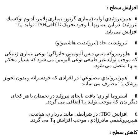
افزایش سطح :
ü
هيپرتيروئيدي اوليه (بیماری گريوز، بیماری پلامر، آدنوم توكسيك
تيروئيد). در این بیماریها با وجود تحریک نا کافیTSH، تولید T
4
افزایش می یابد.
ü
تيروئيديت حاد (تيروئيديت هاشيموتو)
ü
هايپرتيروكسينمي دیس آلبوميني خانواگي؛ نوعی بیماری ژنتیکی
که موجب تولید غیر طبیعی نوعی آلبومین می شود که بسیار محکم
به T
متصل می شود.
4
ü
هيپرتيروئيدي مصنوعي؛ در افرادی که خودسرانه و بدون تجویز
پزشک T
مصرف می نمایند.
4
ü
استروما اواري؛ بافت نابجای تیروئید در تخمدان یا هر کجای
دیگر بدن که موجب تولید T
اضافی می گردد.
4
ü افزايش TBG؛ در شرایطی مانند بارداري، هپاتيت،
هيپرپروتئينمي مادرزادي، موجب افزایش T
می گردد.
4
کاهش سطح :