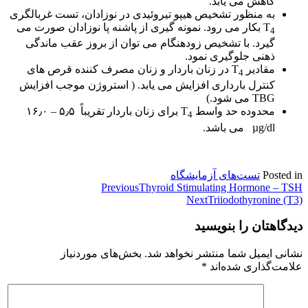
کاهش می یابد.
به منظور تشخیص هیپو تیروئیدی در نوزادان، تست غربالگری
T
بکار می رود. نمونه گیری از پاشنه پا نوزادان صورت می
4
گیرد. با تشخیص زودهنگام می توان از بروز عقب ماندگی
ذهنی جلوگیری نمود.
مقادیر T
در زنان باردار و زنان مصرف کننده قرص های
4
کنترل بارداری افزایش می یابد. ( استروژن موجب افزایش
TBG می شود.)
محدوده حد واسط T
برای زنان باردار تقریباً ۵٫۵ – ۱۶٫۰
4
µg/dl می باشد.
Posted in
تست‌های آزمایشگاه
راهبری
Thyroid Stimulating Hormone – TSH
Previous
Next
Triiodothyronine (T3)
نوشته
دیدگاهتان را بنویسید
نشانی ایمیل شما منتشر نخواهد شد.
بخش‌های موردنیاز
علامت‌گذاری شده‌اند
*