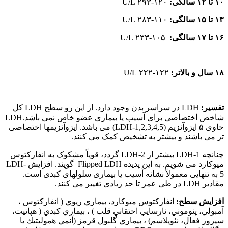
۱۰ تا ۱۲ سالگی:
۱۲۰-۲۹۳ U/L
۱۳ تا ۱۵ سالگی:
۱۱۰-۲۸۳ U/L
۱۶ تا ۱۷ سالگی:
۱۰۵-۲۳۳ U/L
۱۸ سال و بالاتر:
۱۲۲-۲۲۲ U/L
تفسیر:
LDH در سراسر بدن وجود دارد. از این رو سطح LDH کل
شاخص اختصاصی برای آسیب یا بیماری عضو خاص نمی باشد.LDH
حاوی ۵ ایزوآنزیم (LDH-1,2,3,4,5) می باشد. ایزوآنزیمها اختصاصی
تر می باشند و بیشتر به تشخیص کمک می کنند.
چنانچه LDH-1 بیشتر از LDH-2 گردد، قویاً مشکوک به انفارکتوس
میوکارد می شویم. به این پدیده Flipped LDH گویند. افزایش LDH-
5 به تنهایی معمولاً نشانه آسیب یا بیماری سلولهای کبدی است.
مقادیر LDH در طی عمر تا حد زیادی تغییر می کنند.
افزایش سطح:
انفاركتوس ميوكارد، بيماري ريوي ( انفاركتوس ،
آمبولي، پنوموني، نارسايي احتقاني قلب ) ، بيماري كبدي ( هپاتيت،
سيروز فعال، نئوپلاسم) ، بيماري گلبول قرمز (آنمي همولیتيك يا