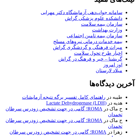
سامانه جواب‌دهی آزمایشگاه دکتر مهرابی
دانشکده علوم پزشکی گراش
سازمان بیمه سلامت
وزارت بهداشت
سازمان بیمه تامین اجتماعی
بیمه خدمات درمانی نیروهای مسلح
میراث فرهنگی و گردشگری گراش
اخبار طرح تحول سلامت
گریشنا – خبر و فرهنگ در گراش
اوز امروز
میلاد لارستان
آخرین دیدگاه‌ها
طیبه
در
راهنمای کامل تفسیر برگه نتیجه آزمایشات
هدیه
در
Lactate Dehydrogenase (LDH)
ح ماک
در
ROMA؛ گامی در جهت تشخیص زودرس سرطان
تخمدان
ح ماک
در
ROMA؛ گامی در جهت تشخیص زودرس سرطان
تخمدان
زهرا
در
ROMA؛ گامی در جهت تشخیص زودرس سرطان