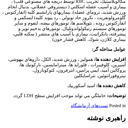
مگالوبلاستيك، تخريب RBC توسط دريچه هاي مصنوعي قلب) ‌،
بيماري و آسيب عضله اسكلتي ( ديستروفي عضلاني، بدنبال انجام
ورزش شديد، تروماي عضله)، بيماريهاي پارانشيم كليه (انفاركتوس ،
گلومرولونفريت ، نكروز حاد توبولي ، رد پيوند كليه) ایسكمي و
انفاركتوس روده ، نئوپلاسم ها، تومورهاي بيضه، لنفوم و ساير
تومورهاي سيستم رتيكولواندوتليال، تومورهاي بدخيم توپر و
پيشرفته، پانكراتيت، بيماري يا آسيب هاي منتشر ( سكته قلبي،
بيماري كلاژن، شوك، كاهش فشار خون)
عوامل مداخله گر:
افزایش دهنده ها:
هموليز ، ورزش شديد، الكل، داروهاي بيهوشي،
آسپرين، كلوفيبرات ، فلورايد ها، ميترامايسين، ناركوتيك ها،
پروكائين آميد، ايمي پرامين، انترفرون، كتوكونازول،
نيتروفورانتوئين، تتراسايكلين
کاهش دهنده ها:
اسيد آسكوربيك
توضیحات:
حاملگي مي تواند موجب افزايش سطح LDH گردد.
Posted in
تست‌های آزمایشگاه
راهبری نوشته