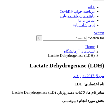
خانه
دریافت جواب Covid19
راهنمای دریافت جواب
تماس با ما
آزمایشات رایج
Search
Search for:
Home
تست‌های آزمایشگاه
Lactate Dehydrogenase (LDH)
Lactate Dehydrogenase (LDH)
می 5, 2017
مدیر فنی
نام اختصاری:
LDH
سایر نام ها:
لاکتات دهیدروژناز، Lactate Dehydrogenase (LD)
بخش مورد انجام :
بیوشیمی