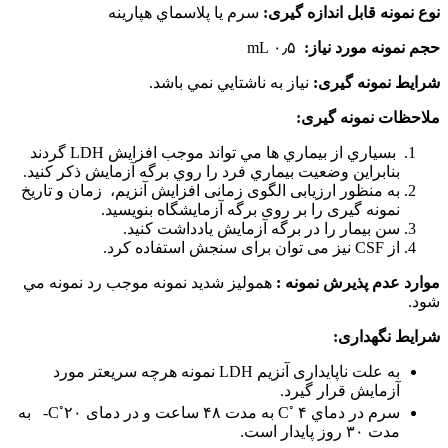
نوع نمونه قابل اندازه گیری:
سرم يا پلاسماي هپارينه
حجم نمونه مورد نیاز:
۰٫۵ mL
شرایط نمونه گیری:
نياز به ناشتايي نمي باشد.
ملاحظات نمونه گیری:
بسياري از بيماري ها مي تواند موجب افزايش LDH گردند
بنابراين وضعيت بيماري فرد را روي برگه آزمايش ذكر کنید.
به منظور ارزیابی الگوی زمانی افزایش آنزیم، زمان و تاریخ
نمونه گیری را بر روی برگه آزمایشگاه بنویسید.
سن بیمار را در برگه آزمایش یادداشت کنید.
از CSF نیز می توان برای سنجش استفاده کرد.
موارد عدم پذیرش نمونه :
هموليز شدید نمونه موجب رد نمونه مي
شود.
شرایط نگهداری:
به علت ناپایداری آنزیم LDH نمونه هرچه سريعتر مورد
آزمايش قرار گيرد.
◦
◦
سرم در دماي C
۴ به مدت ۴۸ ساعت و در دمای C
۲۰- به
مدت ۳۰ روز پایدار است.