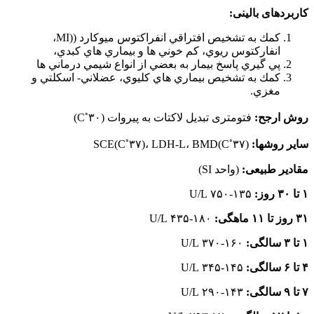
کاربردهای بالینی:
كمك به تشخيص افتراقي انفراکتوس میوکارد ((MI،
انفاركتوس ريوي، كم خوني ها و بيماري هاي كبدي،
پي گيري پاسخ بيمار به بعضي از انواع شيمي درماني ها
كمك به تشخيص بيماري هاي كليوي، عضلاني- اسكلتي و
مغزي.
◦
روش ارجح:
فتومتری تبدیل لاکتات به پیروات (C
۳۰)
◦
◦
سایر روشها:
SCE(C
۳۷)
۳۷)، LDH-L، BMD(C
مقادیر طبیعی:
(واحد SI)
۱ تا ۳۰ روز:
۱۳۵-۷۵۰ U/L
۳۱ روز تا ۱۱ ماهگی:
۱۸۰-۴۳۵ U/L
۱ تا ۳ سالگی:
۱۶۰-۳۷۰ U/L
۴ تا ۶ سالگی:
۱۴۵-۳۴۵ U/L
۷ تا ۹ سالگی:
۱۴۳-۲۹۰ U/L