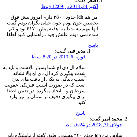
اصغر
گفت:
اکتبر 24, 2018 در 12:09 ق.ظ
من هم ldh حدود ۳۵۰۰ دارم امروز پیش فوق
تخصص خون بودم چون خیلی نگران بودم گفت
آنها مهم نیست البته هفته پیش ۴۱۷۰ بود و کم
شده نمی دونم علتش چیه . راهنمایی کنید لطفا
پاسخ
مدیر فنی
گفت:
فوریه 6, 2019 در 8:20 ب.ظ
سلام ال دی اچ شما بسیار بالاست و باید به
شدت پیگیری کرد ال دی اچ بالا نشانه
آسیب دیدگی به یکی از بافت های بدن
است که در صورت آسیب فیزیکی عفونت
سرطان و .. ایجاد میگردد. در ضمن لطفا
برای پیگیری دقیف تر سنتان را نیز وارد
کنید
پاسخ
محمد امیر
گفت:
جولای 31, 2018 در 6:24 ب.ظ
سلام . من ldh خونم ۴۴۰ هست .. طبق گفته ازمایشگاه باید