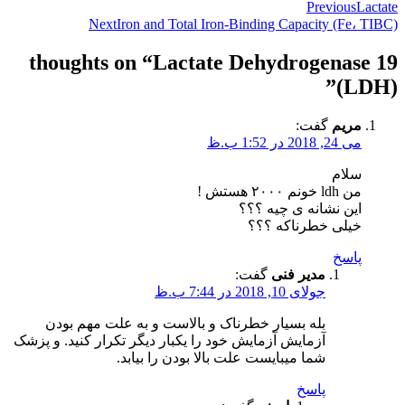
Previous
Lactate
Next
Iron and Total Iron-Binding Capacity (Fe، TIBC)
Lactate Dehydrogenase
19 thoughts on “
”
(LDH)
مریم
گفت:
می 24, 2018 در 1:52 ب.ظ
سلام
من ldh خونم ۲۰۰۰ هستش !
این نشانه ی چیه ؟؟؟
خیلی خطرناکه ؟؟؟
پاسخ
مدیر فنی
گفت:
جولای 10, 2018 در 7:44 ب.ظ
بله بسیار خطرناک و بالاست و به علت مهم بودن
آزمایش آزمایش خود را یکبار دیگر تکرار کنید. و پزشک
شما میبایست علت بالا بودن را بیابد.
پاسخ