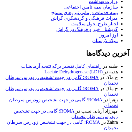
زارت بهداشت
ازمان بیمه تامین اجتماعی
یمه خدمات درمانی نیروهای مسلح
یراث فرهنگی و گردشگری گراش
خبار طرح تحول سلامت
ریشنا – خبر و فرهنگ در گراش
وز امروز
یلاد لارستان
 دیدگاه‌ها
یبه
در
راهنمای کامل تفسیر برگه نتیجه آزمایشات
دیه
در
Lactate Dehydrogenase (LDH)
 ماک
در
ROMA؛ گامی در جهت تشخیص زودرس سرطان
خمدان
 ماک
در
ROMA؛ گامی در جهت تشخیص زودرس سرطان
خمدان
هرا
در
ROMA؛ گامی در جهت تشخیص زودرس سرطان
خمدان
هرزاد آریایی نسب
در
ROMA؛ گامی در جهت تشخیص
ودرس سرطان تخمدان
Zahr
در
ROMA؛ گامی در جهت تشخیص زودرس سرطان
خمدان