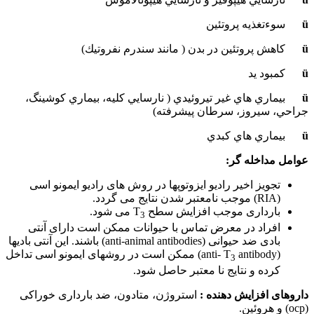
ü
سوءتغذيه پروتئين
ü
كاهش پروتئين در بدن ( مانند سندرم نفروتيك)
ü
كمبود يد
ü
بيماري هاي غير تيروئيدي ( نارسايي كليه، بيماري كوشينگ،
جراحي، سيروز، سرطان پيشرفته)
ü
بيماري هاي كبدي
عوامل مداخله گر:
تجویز اخیر رادیو ایزوتوپها در روش های رادیو ایمونو اسی
(RIA) موجب نامعتبر شدن نتایج می گردد.
بارداری موجب افزایش سطح T
می شود.
3
افراد در معرض تماس با حیوانات ممکن است دارای آنتی
بادی ضد حیوانی (anti-animal antibodies) باشند. این آنتی بادیها
(anti- T
antibody) ممکن است در روشهای ایمونو اسی تداخل
3
کرده و نتایج نا معتبر حاصل شود.
داروهای افزایش دهنده :
استروژن، متادون، ضد بارداری خوراکی
(ocp) و هروئين.