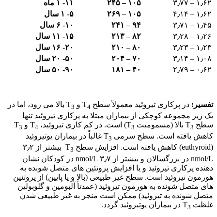
۱٫۶۲ – ۳٫۷۷
۱۰۵ – ۲۴۵
۱۱- ۱ ماه
۱٫۶۲ – ۴٫۱۴
۱۰۵ – ۲۶۹
۵- ۱ سال
۱٫۴۵ – ۳٫۷۱
۹۴ – ۲۴۱
۱۰- ۶ سال
۱٫۲۶ – ۳٫۲۸
۸۲ – ۲۱۳
۱۵- ۱۱ سال
۱٫۲۳ – ۳٫۲۳
۸۰ – ۲۱۰
۲۰- ۱۶ سال
۱٫۰۸ – ۳٫۱۴
۷۰ – ۲۰۴
۵۰- ۲۰ سال
۰٫۶۲ – ۲٫۷۹
۴۰ – ۱۸۱
۹۰- ۵۰ سال
تفسیر:
در پرکاری تیروئید معمولاً سطح T
و T
بالا می رود، اما در
3
4
یک زیر مجموعه کوچکی از بیماران مبتلا به پرکاری تیروئید تنها
سطح T
بالا (مسمومیت T
) است. در کم کاری تیروئید، T
و T
3
4
3
3
کاهش یافته است. سطح سرمی T
غالباً در بیماران یوتیروئید
3
(euthyroid) کاهش یافته است. افزایش سطح T
بیشتر از ۳٫۲
3
nmol/L در بزرگسالان و بیشتر از ۳٫۷ nmol/L در کودکان نشان
دهنده پرکاری تیروئید و یا افزایش پروتئین های متصل شونده به
هورمون تیروئید است. سطح غیر طبیعی (بالا و یا پایین) از پروتئین
های متصل شونده به هورمون تیروئید (عمدتاً آلبومین و گلوبولین
متصل شونده به تیروئید) ممکن است منجر به غیر طبیعی شدن
غلظت T
در بیماران یوتیروئید گردد.
3