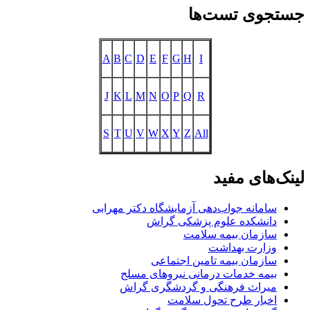
جستجوی تست‌ها
A
B
C
D
E
F
G
H
I
J
K
L
M
N
O
P
Q
R
S
T
U
V
W
X
Y
Z
All
لینک‌های مفید
سامانه جواب‌دهی آزمایشگاه دکتر مهرابی
دانشکده علوم پزشکی گراش
سازمان بیمه سلامت
وزارت بهداشت
سازمان بیمه تامین اجتماعی
بیمه خدمات درمانی نیروهای مسلح
میراث فرهنگی و گردشگری گراش
اخبار طرح تحول سلامت