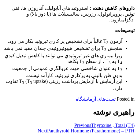
داروهای کاهش دهنده :
استروئيد هاي آنابوليك، آندروژن ها، فني
توئين، پروپرانولول، رزرنين، ساليسيلات ها (با دوز بالا) و
دگزامتازون.
توضیحات:
آزمون T
غالباً برای تشخیص پر کاری تیروئید بکار می رود.
3
سنجش T
براي تشخيص هيپوتيروئيدي چندان مفيد نمي باشد
3
زيرا بيماري هاي غير تيروئيدي مي توانند با كاهش تبديل كبدي
T
به T
، از سطح T
بكاهد.
3
3
4
T
به عنوان شاخصی جهت غربالگری عمومی از جمعیت
3
بدون ظن بالینی به پرکاری تیروئید، کارآمد نیست.
این آزمایش با آزمایش برداشت رزینی T
(T
uptake) تفاوت
3
3
دارد.
Posted in
تست‌های آزمایشگاه
راهبری نوشته
Previous
Thyroxine , Total (T4)
Next
Parathyroid Hormone (Parathormone) – PTH