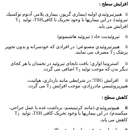
افزایش سطح :
ü هيپرتيروئيدي اوليه (بیماری گريوز، بیماری پلامر، آدنوم توكسيك
تيروئيد). در این بیماریها با وجود تحریک نا کافیTSH، تولید T
3
افزایش می یابد.
ü تيروئيديت حاد ( تيروئيد هاشيموتو)
ü هيپرتيروئيدي مصنوعي؛ در افرادی که خودسرانه و بدون تجویز
پزشک T
مصرف می نمایند.
3
ü استروما اواري؛ بافت نابجای تیروئید در تخمدان یا هر کجای
دیگر بدن که موجب تولید T
اضافی می گردد.
3
ü افزايش TBG؛ در شرایطی مانند بارداري، هپاتيت،
هيپرپروتئينمي مادرزادي، موجب افزایش T
می گردد.
3
کاهش سطح :
ü
هيپوتيروئيدي (مانند كرتينيسم- برداشت غده با عمل جراحي-
ميكسدم). در این بیماریها با وجود تحریک کافی TSH، تولید T
3
کاهش می یابد.
ü
نارسايي هيپوفيز و نارسايي هيپوتالاموس