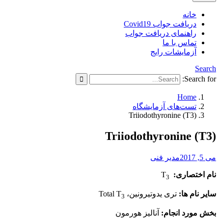
خانه
دریافت جواب Covid19
راهنمای دریافت جواب
تماس با ما
آزمایشات رایج
Search
Search for:
Home
تست‌های آزمایشگاه
Triiodothyronine (T3)
Triiodothyronine (T3)
می 5, 2017
مدیر فنی
نام اختصاری:
T
3
سایر نام ها:
تری یدوتیرونین، Total T
3
بخش مورد انجام:
آنالیز هورمون