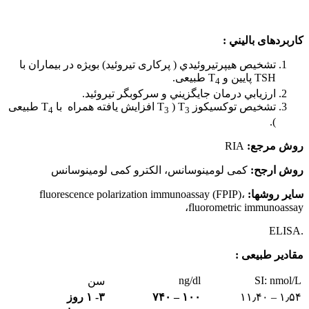
کاربردهای بالیني :
تشخيص هيپرتيروئيدي ( پرکاری تیروئید) بویژه در بیماران با
TSH پایین و T
طبیعی.
4
ارزيابي درمان جايگزيني و سركوبگر تيروئيد.
تشخيص توكسيكوز T
( T
افزایش یافته همراه با T
طبیعی
4
3
3
).
روش مرجع:
RIA
روش ارجح:
کمی لومینوسانس، الکترو کمی لومینوسانس
سایر روشها:
fluorescence polarization immunoassay (FPIP)،
fluorometric immunoassay،
.ELISA
مقادیر طبیعی :
ng/dl
SI: nmol/L
سن
۱٫۵۴ – ۱۱٫۴۰
۱۰۰ – ۷۴۰
۳- ۱ روز