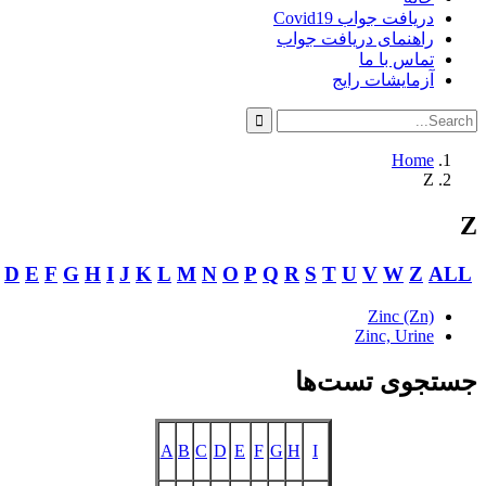
دریافت جواب Covid1
راهنمای دریافت جوا
تماس با م
آزمایشات رای
Hom
A
B
C
D
E
F
G
H
I
J
K
L
M
N
O
P
Q
R
S
T
U
V
W
Z
Zinc (Zn
Zinc, Urin
جستجوی تس
A
B
C
D
E
F
G
H
I