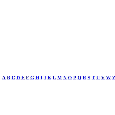
A
B
C
D
E
F
G
H
I
J
K
L
M
N
O
P
Q
R
S
T
U
V
W