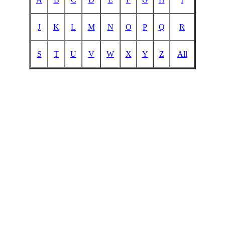
J
K
L
M
N
O
P
Q
R
S
T
U
V
W
X
Y
Z
All