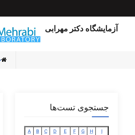
Ski
t
conten
آزمایشگاه دکتر مهرابی
جستجوی تست‌ها
A
B
C
D
E
F
G
H
I