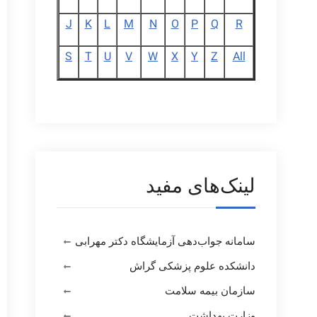
J
K
L
M
N
O
P
Q
R
S
T
U
V
W
X
Y
Z
All
لینک‌های مفید
سامانه جواب‌دهی آزمایشگاه دکتر مهرابی
دانشکده علوم پزشکی گراش
سازمان بیمه سلامت
وزارت بهداشت