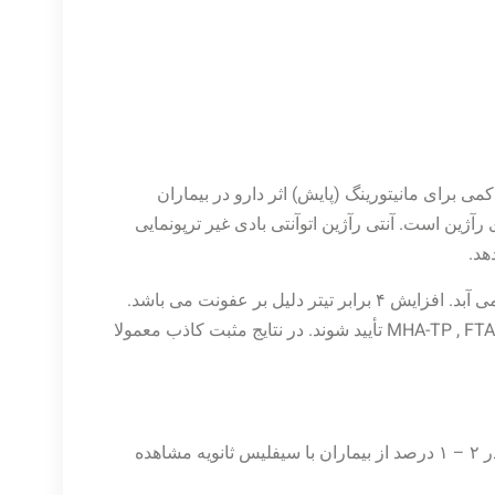
کمی برای مانیتورینگ (پایش) اثر دارو در بیماران
نتی بادی رآژین است. آنتی رآژین اتوآنتی بادی غیر ترپونمایی
هد.
در صورت درمان در مراحل اولیه سیفلیس تیتر آن ۲ برابر کاهش می آبد. افزایش ۴ برابر تیتر دلیل بر عفونت می باشد.
نتایج مثبت در آزمایش RPR باید توسط آزمایشات اختصاصی MHA-TP , FTA-ABS تأیید شوند. در نتایج مثبت کاذب معمولا
همولیز در نتایج آزمایش تداخل ایجاد می کند. پدیده منطقه ای در ۲ – ۱ درصد از بیماران با سیفلیس ثانویه مشاهده