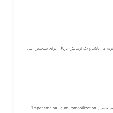
ثانویه می باشد و یک آزمایش غربالی برای تشخیص آنتی
VDRL، بررسی میکروسکوپی توسط میکروسکوپ زمینه سیاه،Treponema pallidum immobilization