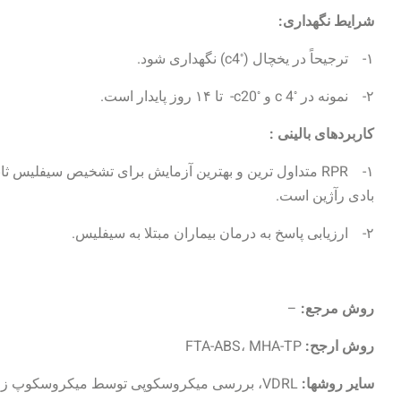
شرایط نگهداری:
◦
۱- ترجیحاً در یخچال (
c4) نگهداری شود.
◦
◦
۲- نمونه در
c 4 و
c20- تا ۱۴ روز پایدار است.
کاربردهای بالینی :
۱- RPR متداول ترین و بهترین آزمایش برای تشخیص سیفلیس 
بادی رآژین است.
۲- ارزیابی پاسخ به درمان بیماران مبتلا به سیفلیس.
روش مرجع:
–
روش ارجح:
FTA-ABS، MHA-TP
سایر روشها: