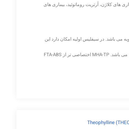
ری های کلاژن، آرتریت روماتوئید، بیماری های
ه می باشد. در سیفلیس اولیه امکان دارد این
حساسیت روش FTA-ABS در مرحله سیفلیس ثانویه ۸۴ درصد می باشد. MHA-TP اختصاصی تر از FTA-ABS
Theophylline (THE