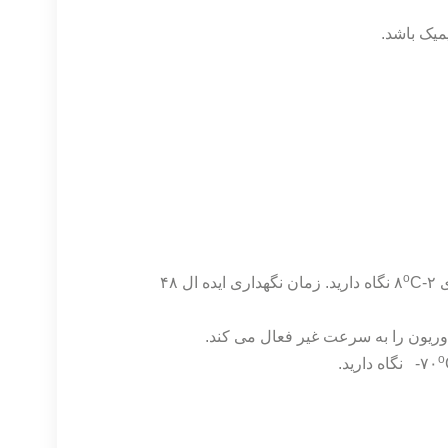
میک باشد.
o
۸
C نگاه دارید. زمان نگهداری ایده ال ۴۸
o
ید.