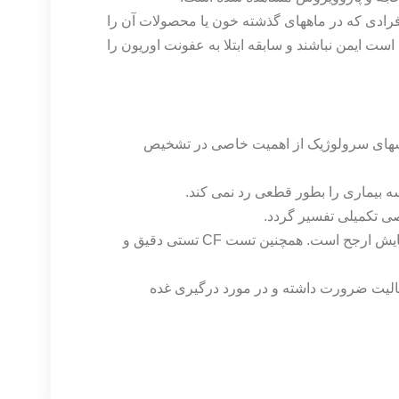
 سرمی افرادی که در ماههای گذشته خون یا محصولات آن را
ست ایمن نباشند و سابقه ابتلا به عفونت اوریون را
های سرولوژیک از اهمیت خاصی در تشخیص
بیماری را بطور قطعی رد نمی کند.
یصی تکمیلی تفسیر گردد.
روش EIA به دلیل سریع، حساس و قابل دسترس بودن آزمایش ارجح است. همچنین تست CF تستی دقیق و
الیت ضرورت داشته و در مورد درگیری غده