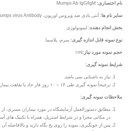
نام اختصاری:
Mumps Ab IgG/IgM
سایر نام ها:
آنتی بادی ضد ویروس اوریون، Mumps Serology، Anti Mumps virus Antibody ،
بخش انجام دهنده:
ایمونولوژی
نوع نمونه قابل اندازه گیری:
سرم، پلاسما
حجم نمونه مورد نیاز:
۱ml
شرایط نمونه گیری:
نیاز به ناشتایی نمی باشد
.
ترجیحاً نمونه گیری طی ۱۴ – ۱۰ روز فاز حاد یا نقاهت بیماری انجام شود
ملاحظات نمونه گیری:
مطابق دستورالعمل آزمایشگاه در مورد بیماران مسری، از بی
در مکانی مجزا و در شرایط استریل، همراه با تکنیک های آ
پس از خونگیری، نمونه را روی یخ نگاه دارید و بالافاصله آن ر