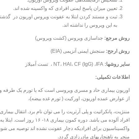
تعیین میزان پاسخ ایمنی افرادی که واکسینه شده اند.
ثبت و مستند کردن ابتلا به عفونت ویروس اوریون در گذشته
به این ویروس را نداشته اند.
روش مرجع:
جداسازی ویروس (کشت ویروس)
روش ارجح:
سنجش ایمنی آنزیمی (EIA)
سایر روشها:
NT، HAI، CF (IgG) ،IFA ، تست آمیلاز
اطلاعات تکمیلی:
اوریون بیماری حاد و مسری ویروسی است که با تورم یک طرفه 
از عوارض عمده اوریون، اورکیت ( تورم غده بیضه)،
مننژیت، پانکراتیت و پلی آرتریت را می توان نام برد. انتقال بیم
افراد آلوده می باشد. دوره کمون
واکسیناسیون برای افرادیکه دچار عفونت نشده اند توصیه می شود.
منجر به ناهنجاریهای مادرزادی گردد.