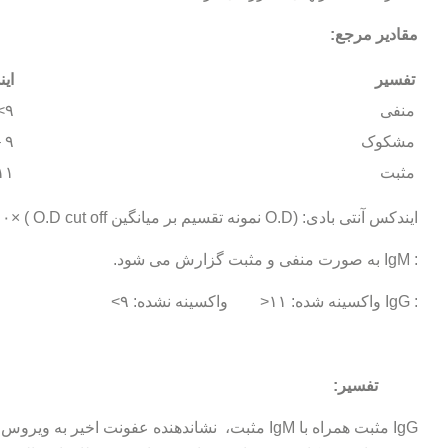
مقادیر مرجع:
تفسیر
ای
منفی
۹>
مشکوک
۹ – ۱۱
مثبت
۱۱<
ایندکس آنتی بادی: (O.D نمونه تقسیم بر میانگین O.D cut off ) ×۱۰
: IgM به صورت منفی و مثبت گزارش می شود.
: IgG واکسینه شده: ۱۱< واکسینه نشده: ۹>
تفسیر:
IgG مثبت همراه با IgM مثبت، نشاندهنده عفونت اخی