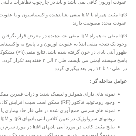
عفونت اوریون کافی نمی باشد و باید در چارچوب تظاهرات بالینی 
IgG مثبت همراه با IgM منفی نشاندهنده واکسیناسیو
عفونت مجدد مصونیت دارند.
IgG منفی به همراه IgM منفی نشاندهنده در معرض قر
وجود یک نتیجه منفی ابتلا به عفونت اوریون و یا پاسخ به واکسیناس
ظهور آنتی بادی در 
در طی۱۰ تا ۱۴ روز بعد پیگیری گردد.
عوامل مداخله گر :
نمونه های دارای همولیز و لیپمیک شدید و ذرات فیبرین ممکن
وجود روماتوئید فاکتور (RF) ممکن است سبب افزایش کاذب IgM شود.
نمونه های سرمی جمع آوری شده در طی فاز حاد بیماری یا 
روشهای سرولوژیک در تعیین کلاس آنتی بادیهای IgG و IgM منفی باشد.
نتایج مثبت کاذب در مورد آنت
سیتومگالوویروس، هرپس سیمپلکس ویروس، سرخک، سرخج