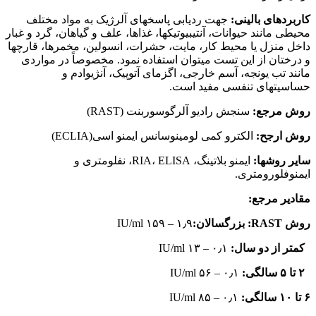
کاربردهای بالینی:
جهت ردیابی پاسخ‏های آلرژیک به مواد مختلف
محیطی مانند حیوانات، آنتی‏بیوتیک‏ها، غذاها، علف و گیاهان، گرد و غبار
داخل منزل یا محیط کار، مایت، حشرات، انسولین، مخمر‏ها، قارچ‏ها
و درختان از این تست می‏توان استفاده نمود. مخصوصاً در مواردی
مانند تب یونجه، آسم خارجی، اگزمای آتوپیک، آنژیوادم و
حساسیت‏های تنفسی مفید است.
روش مرجع:
سنجش رادیو آلرگوسوربنت (RAST)
روش ارجح:
الکترو کمی لومینوسانس ایمنو اسی(ECLIA)
سایر روشها:
ایمنو بلاتینگ، RIA، ELISA، نفلومتری و
ایمنوفلورومتری.
مقادیر مرجع:
روش
RAST
: بزرگسالان:
۱٫۹ – ۱۵۹ IU/ml
کمتر از دو سال:
۰٫۱ – ۱۳ IU/ml
۲ تا ۵ سالگی:
۰٫۱ – ۵۶ IU/ml
۶ تا ۱۰ سالگی:
۰٫۱ – ۸۵ IU/ml