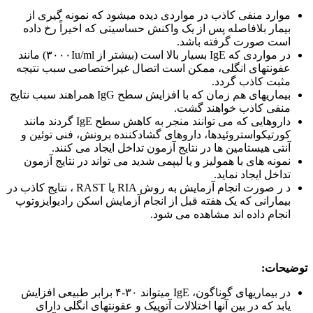
موارد منفی کاذب در مواردی دیده می‏شود که نمونه ‏گیری از
بیمار بلافاصله پس از یک واکنش حساسیتی که اخیراً رخ داده
است صورت گرفته باشد.
در مواردی که IgE بسیار بالا است (بیشتر از ۳۰۰۰Iu/ml) مانند
عفونت‏های انگلی، ممکن است اتصال غیراختصاصی سبب نتیجه
مثبت کاذب گردد.
بیماریهای هم زمان که با افزایش سطح IgG همراهند سبب نتایج
منفی کاذب خواهند گشت.
داروهایی که می توانند منجر به کاهش سطح IgE گردند مانند
کورتیکواستروئیدها، داروهای گشادکننده برونش، فنی توئین و
آنتی هیستامین ها در نتایج آزمون تداخل ایجاد می کنند.
نمونه های با همولیز و یا لیپمی شدید می تواند در نتایج آزمون
تداخل ایجاد نماید.
د ر صورت انجام آزمایش به روش RIA یا RAST ، نتایج کاذب در
بیمارانی که یک هفته قبل از انجام آزمایش اسکن رادیوایزوتوپ
انجام داده اند مشاهده می شود.
توضیحات:
در بیماری‏های گوناگون، IgE می‏تواند ۳۰-۴ برابر طبیعی افزایش
یابد که در بین آنها اختلالات آتوپیک و عفونت‏های انگلی دارای