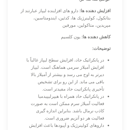
افزایش دهنده ها:
دارو های افزاینده لیپاز عبارتند از
بتانكول، كولينرژيك ها، كدئين، ايندومتاسين،
مپريدين، متاكولين، مورفين
کاهش دهنده ها:
يون كلسيم
توضیحات:
در پانکراتیک حاد، افزایش سطح لیپاز غالباً با
افزایش آمیلاز سرمی هماهنگ است. لیپاز
دیرتر به اوج می رسد و بیشتر از آمیلاز بالا
باقی می ماند. از این رو برای تشخیص
تأخیری پانکراتیت حاد مفیدتر است.
در پانکراتیک حاد همراه با هیپرلیپیدمیا
فعالیت آمیلاز سرم ممکن است به صورت
کاذب نرمال باشد. بنابراین اندازه گیری
فعالیت هر دو آنزیم ضروری است.
داروهای کولینرژیک و اَپیودها باعث افزایش