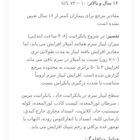
۱۶ سال و بالاتر:
۱۰ – ۷۳ U/L
مقادیر مرجع برای بیماران کمتر از ۱۶ سال تعیین
نشده است.
تفسیر:
در شروع پانکراتیت (۸- ۴ ساعت ابتدایی)
میزان لیپاز سرم همانند آمیلاز افزایش می یابد، اما
مقادیر افزایش یافته لیپاز به مدت طولانی تری
(۱۰-۷ روز) نسبت به آمیلاز در سرم باقی می ماند.
افزایش ۲ تا ۵۰ برابری نسبت به محدوده مرجع
گزارش شده است. افزایش لیپاز سرم لزوماً
متناسب با شدت درگیری پانکراس نیست.
سطح لیپاز سرم در پانكراتيت حاد ، پانكراتيت مزمن
، سرطان لوزالمعده، كيست كاذب لوزالمعده، كوله
سيستیت حاد، كلانژيت، انسداد مجاري خارج كبدي،
نارسايي كليه، انسداد يا انفاركتوس روده، التهاب يا
تومور غده بزاقي و زخم پتپيك افزایش می یابد.
عوامل مداخله گر: