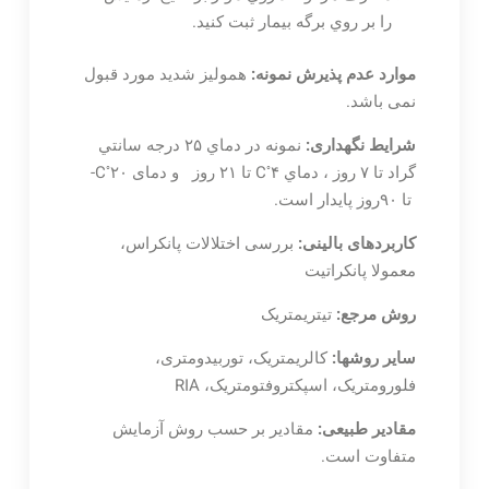
را بر روي برگه بيمار ثبت كنيد.
موارد عدم پذیرش نمونه:
همولیز شدید مورد قبول
نمی باشد.
شرایط نگهداری:
نمونه در دماي ۲۵ درجه سانتي
◦
◦
گراد تا ۷ روز ، دماي C
۴ تا ۲۱ روز و دمای C
۲۰-
تا ۹۰روز پایدار است.
کاربردهای بالینی:
بررسی اختلالات پانکراس،
معمولا پانکراتیت
روش مرجع:
تیتریمتریک
سایر روشها:
کالریمتریک، توربیدومتری،
فلورومتریک، اسپکتروفتومتریک، RIA
مقادیر طبیعی:
مقادیر بر حسب روش آزمایش
متفاوت است.