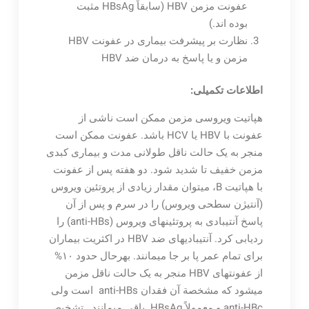
عفونت مزمن HBV (سابقاً HBsAg مثبت
بوده اند.)
نظارت بر پیشرفت بیماری در عفونت HBV
مزمن و یا پاسخ به درمان ضد HBV
اطلاعات تکمیلی:
هپاتیت ویروسی مزمن ممکن است ناشی از
عفونت با HBV یا HCV باشد. عفونت ممکن است
منجر به یک حالت ناقل طولانی مدت و بیماری کبدی
مزمن خفیف تا شدید شود. دو هفته پس از عفونت
با هپاتیت B، می­توان مقدار زیادی از پروتئین ویروس
(آنتی‏ژن سطحی ویروس) را در سرم و پس از آن
پاسخ آنتی‏بادی به پروتئین‏های ویروس (anti-HBs) را
ردیابی کرد. آنتی‏بادی­های ضد HBV در اکثریت بیماران
برای تمام عمر پا بر جا می‏مانند. بهرحال حدود ۱۰%
از عفونت‏های HBV منجر به یک حالت ناقل مزمن
می‏شود که مشخصة آن فقدان anti-HBs است ولی
anti-HBc و معمولاً HBsAg باقی می‏مانند. تشخیص