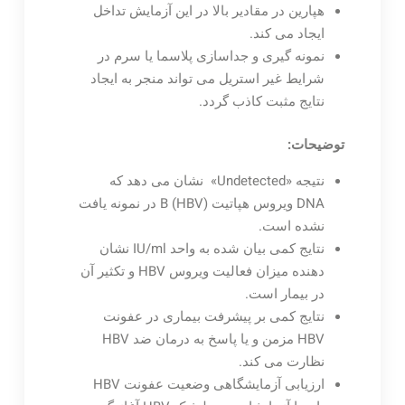
هپارین در مقادیر بالا در این آزمایش تداخل
ایجاد می کند.
نمونه گیری و جداسازی پلاسما یا سرم در
شرایط غیر استریل می تواند منجر به ایجاد
نتایج مثبت کاذب گردد.
توضیحات:
نتیجه «Undetected» نشان می دهد که
DNA ویروس هپاتیت (HBV) B در نمونه یافت
نشده است.
نتایج کمی بیان شده به واحد IU/ml نشان
دهنده میزان فعالیت ویروس HBV و تکثیر آن
در بیمار است.
نتایج کمی بر پیشرفت بیماری در عفونت
HBV مزمن و یا پاسخ به درمان ضد HBV
نظارت می کند.
ارزیابی آزمایشگاهی وضعیت عفونت HBV