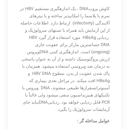
کاوش پروبDNA ، یک اندازه‏گیری مستقیم HBV در
سرم یا پلاسما را امکان­پذیر ساخته و با تیترهای
آلایندگی (infectivity) ارتباط دارد. اطلاعات حاصله
از این آزمایش باید همراه با تست‏های سرولوژیک و
ردیابی HBsAg مورد استفاده قرار گیرد HBV
DNA حساس‏ترین مارکر برای عفونت جاری
(ongoing) است. اندازه‏گیری کمی DNAویروس
ارزش پروگنوستیک داشته و از آن به عنوان پاسخی
به درمان ضد ویروسی استفاده می‏شود. همزمان با
پاک شدن عفونت از بدن، سطوح HBV DNA و
HBsAg افت می‏کند. در مراحل بعدی بیماری که
آمینوترانسفرازها طبیعی می‏شوند، DNA ویروس با
تکنیک‏های هیبریداسیون منفی می‏شود ولی غالباً با
PCR قابل ردیابی خواهد بود. ردیابیDNAنباید جای
آزمایشات سرولوژیک را بگیرد.
عوامل مداخله گر :