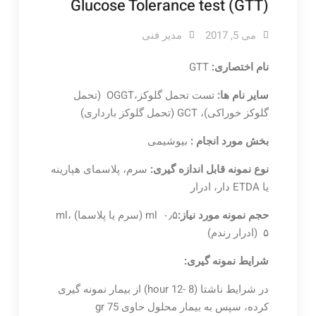
Glucose Tolerance test (GTT)
می 5, 2017
مدیر فنی
نام اختصاری:
GTT
سایر نام ها:
تست تحمل گلوکز،OGGT (تحمل
گلوکز خوراکی)، GCT (تحمل گلوکز بارداری)
بخش مورد انجام :
بیوشیمی
نوع نمونه قابل اندازه گیری:
سرم، پلاسمای هپارینه
یا ETDA دار، ادرار
حجم نمونه مورد نیاز:
ml ۰٫۵ (سرم یا پلاسما) ،ml
۵ (ادرار رندم)
شرایط نمونه گیری:
در شرایط ناشتا (hour 12- 8) از بیمار نمونه گیری
کرده، سپس به بیمار محلول حاوی gr 75