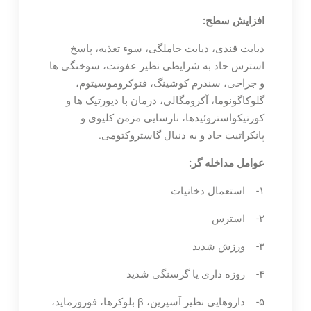
افزایش سطح:
دیابت قندی، دیابت حاملگی، سوء تغذیه، پاسخ
استرس حاد به شرایطی نظیر عفونت، سوختگی ها
و جراحی، سندرم کوشینگ، فئوکروموسیتوم،
گلوکاگونوما، آکرومگالی، درمان با دیورتیک ها و
کورتیکواستروئیدها، نارسایی مزمن کلیوی و
پانکراتیت حاد و به دنبال گاستروکتومی.
عوامل مداخله گر:
۱- استعمال دخانیات
۲- استرس
۳- ورزش شدید
۴- روزه داری یا گرسنگی شدید
۵- داروهایی نظیر آسپرین، β بلوکرها، فوروزماید،