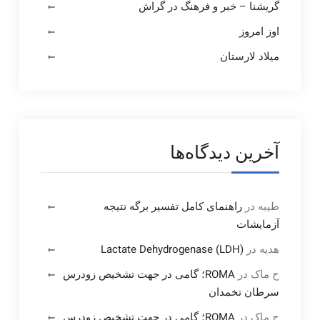
گریشنا – خبر و فرهنگ در گراش
اوز امروز
میلاد لارستان
آخرین دیدگاه‌ها
طیبه
در
راهنمای کامل تفسیر برگه نتیجه
آزمایشات
هدیه
در
Lactate Dehydrogenase (LDH)
ح ماک
در
ROMA؛ گامی در جهت تشخیص زودرس
سرطان تخمدان
ح ماک
در
ROMA؛ گامی در جهت تشخیص زودرس