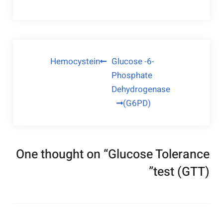
راهبری
Hemocystein
Glucose -6-
Phosphate
نوشته
Dehydrogenase
(G6PD)
One thought on “
Glucose Tolerance
”
test (GTT)