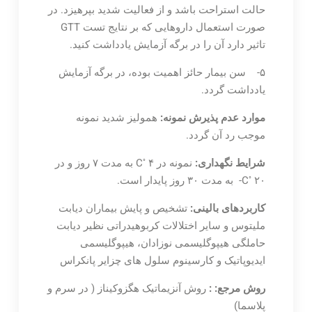
حالت استراحت باشد و از فعالیت شدید بپرهیزد. در
صورت استعمال داروهایی که بر نتایج تست GTT
تاثیر دارد آن را در برگه آزمایش یادداشت کنید.
۵- سن بیمار حائز اهمیت بوده، در برگه آزمایش
یادداشت گردد.
موارد عدم پذیرش نمونه:
همولیز شدید نمونه
موجب رد آن گردد.
◦
شرایط نگهداری:
نمونه در C
۴ به مدت ۷ روز و در
◦
۲۰- به مدت ۳۰ روز پایدار است.
C
کاربردهای بالینی:
تشخیص و پایش بیماران دیابت
ملیتوس و سایر اختلالات کربوهیدراتی نظیر دیابت
حاملگی هیپوگلیسمی نوزادان، هیپوگلیسمی
ایدیوپاتیک و کارسینوم سلول های چزایر پانکراس
روش مرجع: :
روش آنزیماتیک هگزوکیناز ( در سرم و
پلاسما)