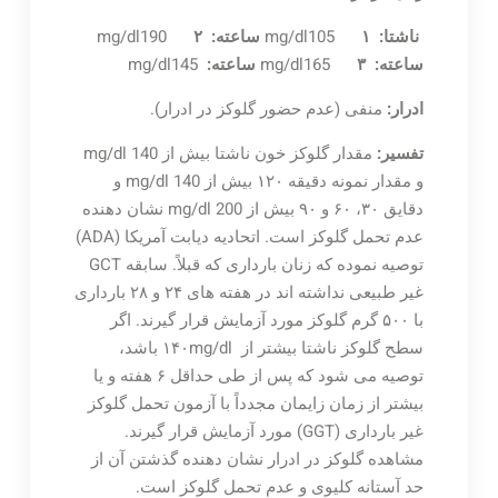
ناشتا:
۱ ساعته:
mg/dl105
mg/dl190
۲
ساعته:
mg/dl165
۳ ساعته:
mg/dl145
ادرار:
منفی (عدم حضور گلوکز در ادرار).
تفسیر:
مقدار گلوکز خون ناشتا بیش از mg/dl 140
و مقدار نمونه دقیقه ۱۲۰ بیش از mg/dl 140 و
دقایق ۳۰، ۶۰ و ۹۰ بیش از mg/dl 200 نشان دهنده
عدم تحمل گلوکز است. اتحادیه دیابت آمریکا (ADA)
توصیه نموده که زنان بارداری که قبلاً. سابقه GCT
غیر طبیعی نداشته اند در هفته های ۲۴ و ۲۸ بارداری
با ۵۰۰ گرم گلوکز مورد آزمایش قرار گیرند. اگر
سطح گلوکز ناشتا بیشتر از ۱۴۰mg/dl باشد،
توصیه می شود که پس از طی حداقل ۶ هفته و یا
بیشتر از زمان زایمان مجدداً با آزمون تحمل گلوکز
غیر بارداری (GGT) مورد آزمایش قرار گیرند.
مشاهده گلوکز در ادرار نشان دهنده گذشتن آن از
حد آستانه کلیوی و عدم تحمل گلوکز است.