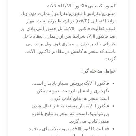
کمبود اکتسابی فاکتور VIII با اختلالات
میلوپرولیفراتیو یا لنفوپرولیفراتیو ( بیماری فون ویل
براند اکتسابی (vWD)) در ارتباط بوده است. مهار
کننده فعالیت فاکتور VIIIشامل حضور آنتی بادی بر
ضد فاکتور VIII، شرایط پس از زایمان، انعقاد داخل
عروقی ، فیبرینولیز و بیماری فون ویل براند می
باشند که منجر به کاهش در مقادیر فاکتور VIIIمی
گردند.
عوامل مداخله گر :
فاکتور VIIIیک پروتئین بسیار ناپایدار است.
نگهداری و انتقال نادرست نمونه ممکن
است منجر به نتایج کاذب گردد.
فاکتور VIIIبسیار مستعد به غیر فعال شدن
پروتئولیتیک است، که منجر به نتایج بالقوه
منفی کاذب می گردد.
فعالیت فاکتور VIIIدر نمونه پلاسمای منجمد