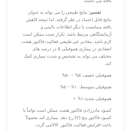
یافته می باشند.
تفسیر:
نتایج طبیعی را می تواند به عنوان
نتایج قابل اعتماد در نظر گرفته، اما نتیجه کاهش
یافته میبایست با دیگر اطلاعات بالینی و
آزمایشگاهی مرتبط باشد. تکرار تست ممکن است
لازم باشد.
مقادیر غیر طبیعی فعالیت فاکتور هشت
انعقادی در بیماری هموفیلی A در درصد های
مختلف می تواند به تشخیص و شدت بیماری کمک
کند.
هموفیلی خفیف: ۵% – ۵۰%
هموفیلی متوسط: ۱% – ۵%
هموفیلی شدید:۱% >
کمبود مادرزادی فاکتور هشت ممکن است تواماً با
کمبود فاکتور پنج (V) رخ دهد. بیماری کبد معمولاً
باعث افزایش فعالیت فاکتور VIIIمی گردد.