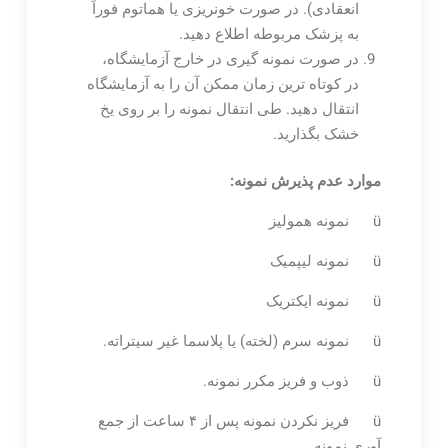
انعقادی). در صورت خونریزی یا هماتوم فوراً
به پزشک مربوطه اطلاع دهید.
در صورت نمونه گیری در خارج آزمایشگاه،
در کوتاه ترین زمان ممکن آن را به آزمایشگاه
انتقال دهید. طی انتقال نمونه را بر روی یخ
خشک بگذارید.
موارد عدم پذیرش نمونه:
ü نمونه همولیز
ü نمونه لیپمیک
ü نمونه ایکتریک
ü نمونه سرم (لخته) یا پلاسما غیر سیتراته.
ü ذوب و فریز مکرر نمونه.
ü فریز نکردن نمونه پس از ۴ ساعت از جمع
آوری نمونه.