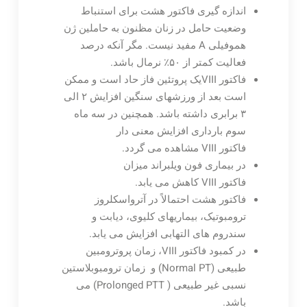
اندازه گیری فاکتور هشت برای استنباط
وضعیت حامل در زنان مظنون به حاملین ژن
هموفیلی A مفید نیست. مگر آنکه درصد
فعالیت کمتر از ۵۰٪ نرمال باشد.
فاکتور VIIIیک پروتئین فاز حاد است و ممکن
است بعد از ورزشهای سنگین افزایش ۲ الی
۳ برابری داشته باشد. همچنین در سه ماه
سوم بارداری افزایش معنی دار
فاکتور VIII مشاهده می گردد.
در بیماری فون ویلبراند میزان
فاکتور VIII کاهش می یابد.
فاکتور هشت احتمالاً در آترواسکلروز
ترومبوتیک، بیماریهای کلیوی، دیابت و
سندروم های التهابی افزایش می یابد.
در کمبود فاکتور VIII، زمان پروترومبین
طبیعی (Normal PT) و زمان ترومبوبلاستین
نسبی غیر طبیعی ( Prolonged PTT) می
باشد.