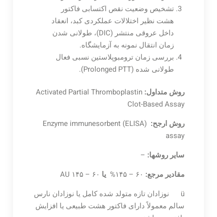
تشخیص وضعیت نقص اکتسابی فاکتور
هشت نظیر اختلالات عملکردی کبد، انعقاد
داخل عروقی منتشر (DIC)، طولانی شدن
زمان انتقال نمونه به آزمایشگاه.
بررسی زمان ترومبوپلاستین نسبی فعال
طولانی شده (Prolonged PTT).
روش متداول:
Activated Partial Thromboplastin
Clot-Based Assay
روش ارجح:
(ELISA) Enzyme immunesorbent
assay
سایر روشها:
–
مقادیر مرجع:
۶۰ – ۱۴۵%
یا
۶۰ – ۱۴۵ AU
ü نوزادان تازه متولد شده کامل یا نوزادان نارس
سالم معمولاً دارای فاکتور هشت طبیعی یا افزایش