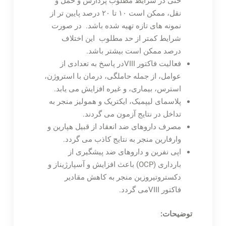
حتی در شرایط مطلوب پردازش و حمل و
نقل، ممکن است ۱۰ تا ۲۰ درصد پایین تر از
نمونه های تازه تهیه شده باشد. در صورت
شرایط کمتر از حد مطلوب این اختلاف
درصد ممکن است بیشتر باشد.
فعالیت فاکتور VIIIدر پاسخ به تعدادی از
عوامل، از جمله حاملگی، درمان با استروژن،
استرس، بیماری، و غیره افزایش می یابد.
پلاسمای لیپمیک، ایکتریک و همولیز منجر به
تداخل در نتایج آزمون می گردند.
مصرف داروهای ضد انعقاد از قبیل هپارین و
وارفارین منجر به نتایج کاذب می گردد.
اپی نفرین و داروهای ضد پیشگیری از
بارداری (OCP) باعث افزایش و آسپارژیناز و
دکستروتیروزین منجر به کاهش مقادیر
فاکتور VIIIمی گردد.
توضیحات: