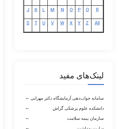
J
K
L
M
N
O
P
Q
R
S
T
U
V
W
X
Y
Z
All
لینک‌های مفید
سامانه جواب‌دهی آزمایشگاه دکتر مهرابی
دانشکده علوم پزشکی گراش
سازمان بیمه سلامت
وزارت بهداشت