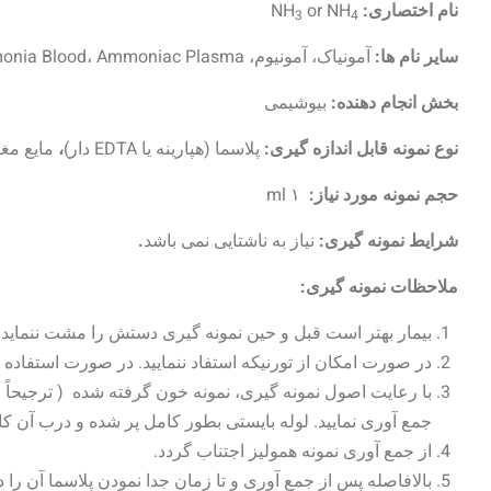
نام اختصاری:
NH
or NH
3
4
سایر نام ها:
آمونیاک، آمونیوم، Ammonium، Ammonia Blood، Ammoniac Plasma
بخش انجام دهنده:
بیوشیمی
نوع نمونه قابل اندازه گیری:
پلاسما (هپارینه یا EDTA دار)
،
مایع مغزی
حجم نمونه مورد نیاز:
۱ ml
شرایط نمونه گیری:
نیاز به ناشتایی نمی باشد
.
ملاحظات نمونه گیری:
بیمار بهتر است قبل و حین نمونه گیری دستش را مشت ننماید.
در صورت امکان از تورنیکه استفاد ننمایید. در صورت استفاده از 
با رعایت اصول نمونه گیری، نمونه خون گرفته شده ( ترجیحاً 
جمع آوری نمایید. لوله بایستی بطور کامل پر شده و درب آن کا
از جمع آوری نمونه همولیز اجتناب گردد.
بالافاصله پس از جمع آوری و تا زمان جدا نمودن پلاسما آن را د