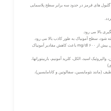
 گلبول های قرمز در حدود سه برابر سطح پلاسمایی
دد.
ری بالا می رود.
ضد انعقادهای اگزالات و فلوئورید باعث افزایش و هیپر گلیسمی بیش از ۶۰۰ mg/dl باعث کاهش مقادیر آمونیاک
والپروئیک اسید، الکل، کلرید آمونیم، باربیتوراتها،
ی)
یف (مانند نئومایسین، سفالوتین و کانامایسین)،