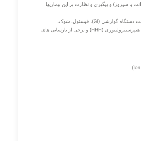
ت یا سیروز) و پیگیری و نظارت بر این بیماریها.
کمک به تشخیص سندروم Reye’s، هموراژی (خونریزی) یا عفونت دستگاه گوارشی (GI)، فیستول، شوک،
مسمومیت با آسپارژین، سندروم هیپراورنیتینمی- هیپر آمونمی- هیپرسیترولینوری (HHH) و برخی از نارسایی های