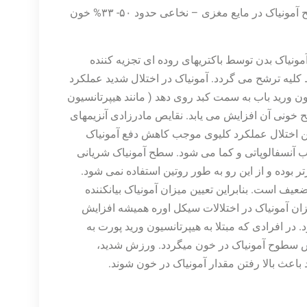
ü مقادیر مرجع بین آزمایشگاه­های مختلف، متفاوت است. سطح آمونیاک در مایع مغزی – نخاعی حدود ۵۰- ۳۳% خون
ونیاک بدن توسط باکتریهای روده ای تجزیه کننده
ط کلیه ترشح می گردد. آمونیاک در اختلال شدید عملکرد
ون ورید باب به سمت کبد روی دهد ( مانند هیپرتانسیون
طح خونی آن افزایش می یابد. نقایص مادرزادی آنزیمهای
ین اختلال عملکرد کلیوی موجب کاهش دفع آمونیاک
 آنسفالوپاتی و کما می شود. سطح آمونیاک شریانی
ر بوده و از این رو به طور روتین استفاده نمی شود.
 است. بنابراین تعیین میزان آمونیاک بیان­کننده
یزان آمونیاک در اختلالات سیکل اوره همیشه افزایش
. در افرادی که مبتلا به هیپرتانسیون ورید پورت به
ش سطوح آمونیاک در خون می‏گردد. ورزش شدید،
 باعث بالا رفتن مقدار آمونیاک در خون شوند.