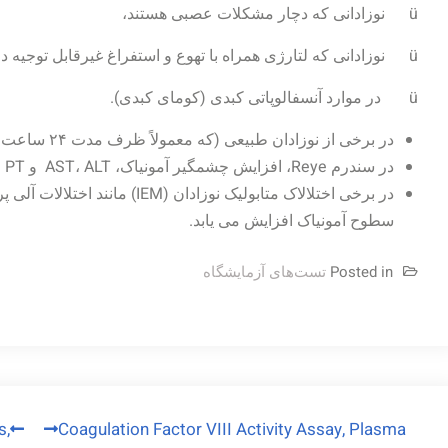
ü نوزادانی که دچار مشکلات عصبی هستند،
ü نوزادانی که لتارژی همراه با تهوع و استفراغ غیرقابل توجیه دارند.
ü در موارد آنسفالوپاتی کبدی (کومای کبدی).
در برخی از نوزادان طبیعی (که معمولاً ظرف مدت ۲۴ ساعت به حد طبیعی می‏رسد) سطح آمونیاک بالا می باشد.
در سندرم Reye، افزایش چشمگیر آمونیاک، AST، ALT و PT وجود دارد در حالی که سطح بیلی‏روبین طبیعی است.
در برخی اختلالاک متابولیک نوزادان
سطوح آمونیاک افزایش می یابد.
Posted in
تست‌های آزمایشگاه
راهبری
s,
Coagulation Factor VIII Activity Assay, Plasma