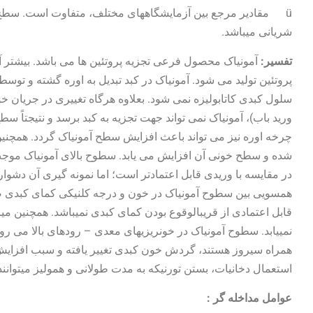
شریانی می‏باشد.
تفسیر:
آمونیاک محصول فرعی تجزیه پروتئین ها می باشد. بیشتر آم
پروتئین تولید می شود. آمونیاک در کبد تبدیل به اوره گشته و توس
سلول کبدی کاتابولیزه نمی شود. بعلاوه هرگاه تغییری در جریان خ
ورید باب)، آمونیاک نمی تواند جهت تجزیه به کبد برسد و نتیجتاً س
چرخه اوره نیز می تواند باعث افزایش سطح آمونیاک گردد. همچن
شده و سطح خونی آن افزایش می یابد. سطوح بالای آمونیاک موجب
در مقایسه با وریدی قابل اعتمادتر است؛ اما نمونه گیری آن دشوارت
همسویی بین سطوح آمونیاک در خون و درجه کلنیکی کمای کبدی ضعیف
قابل اعتمادی از قریب‏الوقوع بودن کمای کبدی نمی‏باشد. همچنین م
نمی‏یابد. سطوح آمونیاک در خونریزی‏های معدی – روده‏ای بالا می رود
همراه سیروز هستند، گردش خون کبدی تغییر یافته و سبب افزای
استعمال دخانیات، بستن تورنیکه به مدت طولانی و همولیز می‏توانند
عوامل مداخله گر :