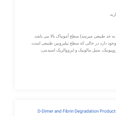
 (IEM) مانند اختلالات آلی پروپیونیک، متیل مالونیک و ایزووالریک اسیدمی،
D-Dimer and Fibrin Degradation Product