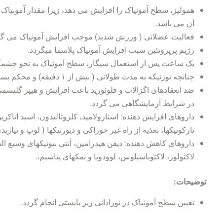
همولیز، سطح آمونیاک را افزایش می دهد، زیرا مقدار آمونیاک
آن می باشد.
فعالیت عضلانی ( ورزش شدید) موجب افزایش آمونیاک می گر
رژیم پرپروتئین سبب افزایش آمونیاک پلاسما می‏گردد.
یک ساعت پس از استعمال سیگار، سطح آمونیاک به نحو چشمگی
چنانچه تورنیکه به مدت طولانی ( بیش از ۱ دقیقه) و محکم بسته شود، سطح آمونیاک به طور کاذب بالا می رود.
در شرایط آزمایشگاهی می گردد.
داروهای افزایش دهنده: استازولامید، کلروتالیدون، اسید اتاکرین، 
نارکوتیکها، تغذیه از راه غیر خوراکی و دیورتیکها ( لوپ و تیازید
داروهای کاهش دهنده: دیفن هیدرامین، آنتی بیوتیکهای وسیع الط
لاکتولوز، لاکتوباسیلوس، لوودوپا و نمکهای پتاسیم،.
توضیحات:
تعیین سطح آمونیاک در نوزادانی زیر بایستی انجام گردد.