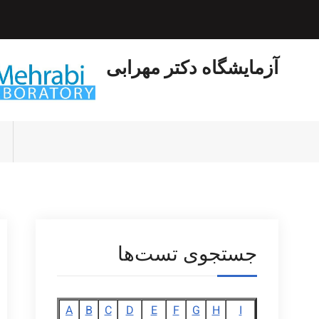
Ski
t
conten
آزمایشگاه دکتر مهرابی
جستجوی تست‌ها
A
B
C
D
E
F
G
H
I