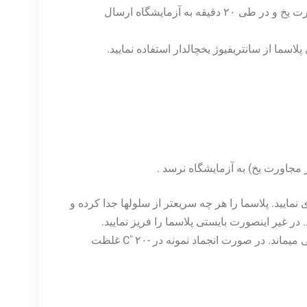
در صورت نمونه گیری در خارج از آزمایشگاه نمونه را در مجاورت یخ و در طی ۲۰ دقیقه به آزمایشگاه ارسال
لاسما از سانتریفیوژ یخچالدار استفاده نمایید.
یخ گذاشته و در یخچال ۴˚C نگهداری ‏نمایید. پلاسما را هر چه سریعتر از سلول­ها جدا کرده و
نید. در غیر اینصورت بایستی پلاسما را فریز نمایید.
آمونیاک پلاسما در درجه حرارت -۷۰˚C بمدت چندین روز پایدار باقی می‏ماند. در صورت انجماد نمونه در -۲۰˚C غلظت