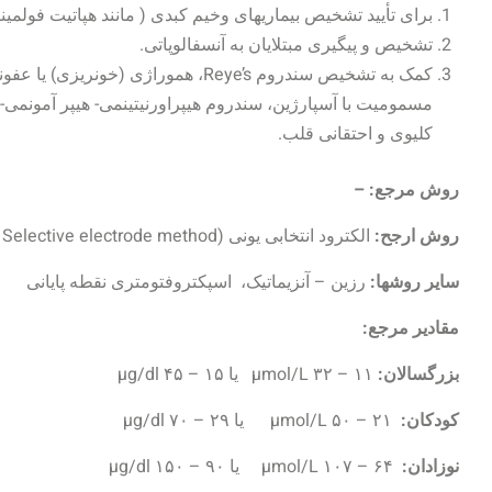
برای تأیید تشخیص بیماریهای وخیم کبدی ( مانند هپاتیت فولمینان
تشخیص و پیگیری مبتلایان به آنسفالوپاتی.
کلیوی و احتقانی قلب.
روش مرجع: –
روش ارجح:
الکترود انتخابی یونی (Ion Selective electrode method)
سایر روشها:
رزین – آنزیماتیک، اسپکتروفتومتری نقطه پایانی
مقادیر مرجع:
بزرگسالان:
۱۱ – ۳۲ µmol/L یا ۱۵ – ۴۵ µg/dl
کودکان:
۲۱ – ۵۰ µmol/L یا ۲۹ – ۷۰ µg/dl
نوزادان:
۶۴ – ۱۰۷ µmol/L یا ۹۰ – ۱۵۰ µg/dl