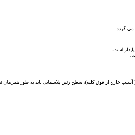
 ( آسیب خارج از فوق کلیه)، سطح رنين پلاسمايي بايد به طور همزمان ت