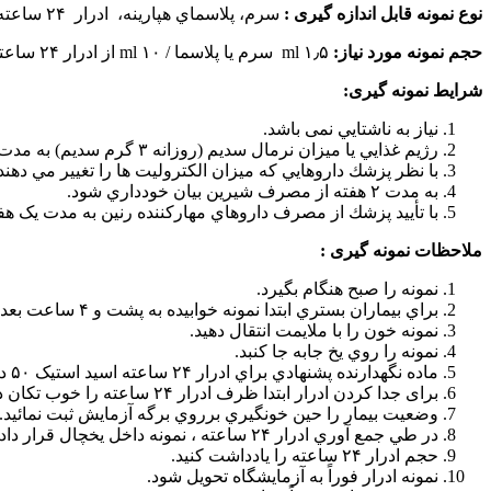
نوع نمونه قابل اندازه گیری :
سرم، پلاسماي هپارينه، ادرار ۲۴ ساعته
حجم نمونه مورد نیاز:
۱٫۵ ml سرم یا پلاسما / ۱۰ ml از ادرار ۲۴ ساعته
شرایط نمونه گیری:
نياز به ناشتايي نمی باشد.
رژيم غذايي يا ميزان نرمال سديم (روزانه ۳ گرم سديم) به مدت ۲ هفته رعايت شود.
با نظر پزشك داروهايي كه ميزان الكتروليت ها را تغيير مي دهند به مدت ۲ هفت
به مدت ۲ هفته از مصرف شيرين بيان خودداري شود.
با تأييد پزشك از مصرف داروهاي مهاركننده رنين به مدت یک هف
ملاحظات نمونه گیری :
نمونه را صبح هنگام بگيرد.
براي بيماران بستري ابتدا نمونه خوابيده به پشت و ۴ ساعت بعد كه بيمار بلند شده و حركت نموده، نمونه ايستاده را بگيرد.
نمونه خون را با ملايمت انتقال دهيد.
نمونه را روي يخ جابه جا كنبد.
ماده نگهدارنده پشنهادي براي ادرار ۲۴ ساعته اسید استیک ۵۰ درصد و اسيدبوريك مي باشد.
برای جدا کردن ادرار ابتدا ظرف ادرار ۲۴ ساعته را خوب تکان دهید تا ادرار یکنواخت گردد.
وضعيت بيمار را حين خونگيري برروي برگه آزمايش ثبت نمائيد.
در طي جمع آوري ادرار ۲۴ ساعته ، نمونه داخل يخچال قرار داده شود.
حجم ادرار ۲۴ ساعته را یادداشت کنید.
نمونه ادرار فوراً به آزمايشگاه تحويل شود.