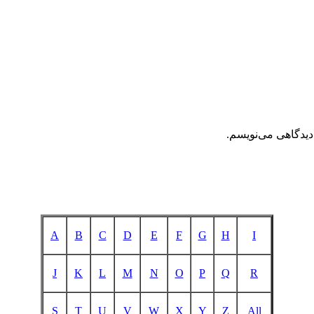
دیدگاهی می‌نویسم.
A
B
C
D
E
F
G
H
I
J
K
L
M
N
O
P
Q
R
S
T
U
V
W
X
Y
Z
All