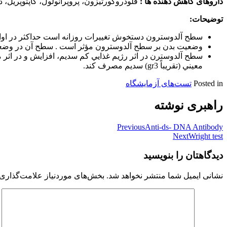
داروهای کاهش دهنده ها :
فلودروكورتيزون، پروپرانولول، كاپتوپريل، دي اكسي كورتي
توضیحات:
سطح آلدوسترون دستخوش تغييرات روزانه است حداكثر در اواي
وضعيت بدن بر سطح آلدوسترون مؤثر است . سطح آن در وضعيت قائم تا حدود زيادي ا
معيني (تقریباً gr3) سديم مصرف كند.
Posted in
تست‌های آزمایشگاه
راهبری نوشته
Previous
Anti-ds- DNA Antibody
Next
Wright test
دیدگاهتان را بنویسید
نشانی ایمیل شما منتشر نخواهد شد.
بخش‌های موردنیاز علامت‌گذاری 