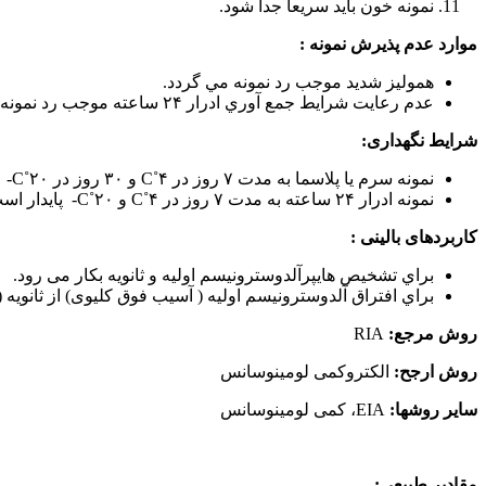
نمونه خون بايد سريعاً جدا شود.
موارد عدم پذیرش نمونه :
هموليز شدید موجب رد نمونه مي گردد.
عدم رعايت شرايط جمع آوري ادرار ۲۴ ساعته موجب رد نمونه مي گردد.
شرایط نگهداری:
نمونه سرم یا پلاسما به مدت ۷ روز در C˚۴ و ۳۰ روز در C˚۲۰- پایدار است.
نمونه ادرار ۲۴ ساعته به مدت ۷ روز در C˚۴ و C˚۲۰- پایدار است.
کاربردهای بالینی :
براي تشخيص هايپرآلدوسترونيسم اولیه و ثانویه بکار می رود.
براي افتراق آلدوسترونيسم اوليه ( آسیب فوق کلیوی) از ثانويه
روش مرجع:
RIA
روش ارجح:
الکتروکمی لومینوسانس
سایر روشها:
EIA، کمی لومینوسانس
مقادیر طبیعی: