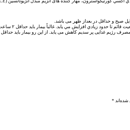
كواسترون، مهار کننده های آنزیم مبدل آنژیوتانسین (ACE) مانند کاپتوپیرول و انالاپريل.
ل صبح و حداقل در بعداز ظهر می باشد.
فزايش مي يابد. غالباً بیمار باید حداقل ۲ ساعت قبل از خونگیری راست بنشیند.
شده‌اند
*