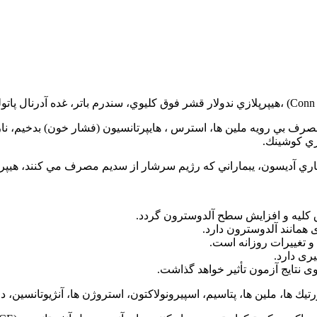
ك
مصرف بي رويه ملين ها، استرس ، هايپرتانسيون (فشار خون) بدخيم، 
اري كوشينك.
بيماري آديسون، يبماراني كه رژيم سرشار از سديم مصرف مي كنند، هيپ
لیه و افزایش سطح آلدوسترون گردد.
مانند آلدوسترون دارد.
و تغییرات روزانه است.
ری دارد.
تيك ها، ملين ها، پتاسيم، اسپيرونولاكتون، استروژن ها، آنژيوتانسين، داروه