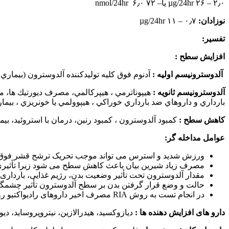
۲٫۰ – ۲۶ µg/24hr یا– ۷۲ nmol/24hr ۶٫۰
نوزادان:
۰٫۷ – ۱۱ µg/24hr
تفسیر:
افزایش سطح :
آلدوسترونيسم اوليه :
آدنوم فوق كليه توليدكننده آلدوسترون (بيماري Conn) ،هيپرپلازي ندولار قشر فوق كليوي، سندرم باتر، غده آدرنال پاتولوژي
آلدوسترونيسم ثانويه :
هيپوناترمي ، هيپركالمي، مصرف ديورتيك ها، 
بارداري و داروهاي ضد بارداري خوراكي ، هيپوولمي يا خونريزي ، بيم
کاهش سطح :
كمبود آلدوسترون ، كمبود رنين، درمان با استروئيد، 
عوامل مداخله گر:
ورزش شديد و استرس می تواند موجب تحریک ترشح قشر فوق ک
مصرف زیاد شیرین بیان باعث کاهش سطح می شود زیرا تأثیری ه
مقدار آلدوسترون تحت تأثیر وضعیت بدن، رژیم غذایی، بارداری 
حالت و وضع قرار گرفتن بدن بر سطح آلدوسترون تأثیر چشمگی
در انجام تست به روش RIA مصرف اخیر داروهای رادیواکتیو روی نتایج آزمون تأثیر خواهد گذاشت.
دارو های افزایش دهنده ها :
ديازوكسيد، هيدرالازين، نيتروپروسايد، ديور