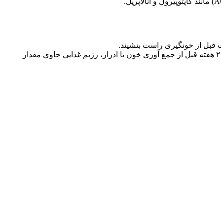
سطح آلدوسترن در اثر رژيم غذايي كم سديم، افزايش و در اثر مصرف رژیم غذایی پر سدیم کاهش می یابد. از اين رو بيمار بايد حداقل ۲ هفته قبل از جمع آوری خون یا ادرار، رژيم غذايي حاوي مقدار