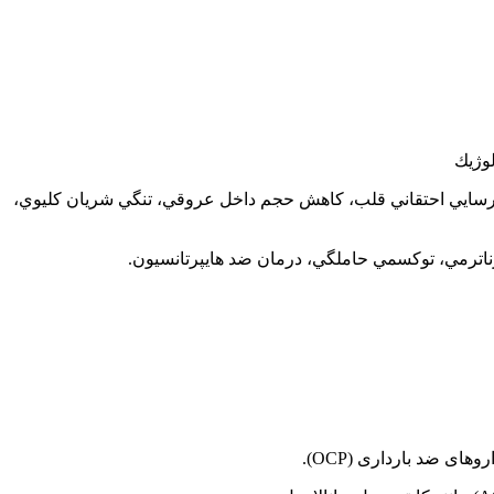
نارسايي احتقاني قلب، كاهش حجم داخل عروقي، تنگي شريان كليوي،
رناترمي، توكسمي حاملگي، درمان ضد هايپرتانسيون.
ای ضد بارداری (OCP).