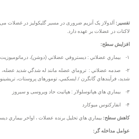
تفسیر:
آلدولاز یک آنزیم ضروری در مسیر گلیکولیز در غضلات می ب
لاکتات در عضلات بر عهده دارد.
افزایش سطح:
۱- بيماري عضلاني : ديستروفي عضلاني (دوشن)، درماتوميوزيت، پلي ميوزيت
۲- صدمه عضلاني‌ : تروماي عضله مانند له شدگي شديد عضله، ع
شديد، فرآيندهاي گانگرن / ایسكمي، تومورهای پروستات، تریشی
۳- بيماري هاي هپاتوسلولار : هپاتيت حاد ویروسی و سيروز
۴- انفاركتوس ميوكارد
کاهش سطح:
بيماري هاي تحليل برنده عضلات ، اواخر بيماري دي
عوامل مداخله گر: