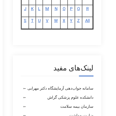
J
K
L
M
N
O
P
Q
R
S
T
U
V
W
X
Y
Z
All
لینک‌های مفید
سامانه جواب‌دهی آزمایشگاه دکتر مهرابی
دانشکده علوم پزشکی گراش
سازمان بیمه سلامت
وزارت بهداشت