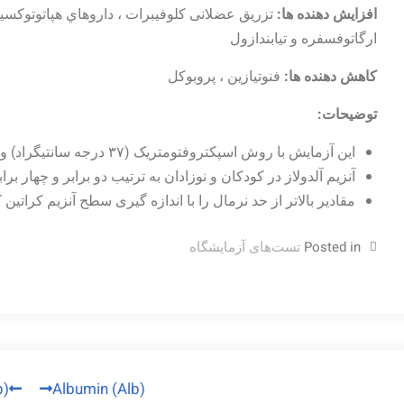
افزایش دهنده ها:
تزريق عضلانی کلوفیبرات ، داروهاي هپاتوتوك
ارگاتوفسفره و تیابندازول
کاهش دهنده ها:
فنوتيازين ، پروبوکل
توضیحات:
این آزمایش با روش اسپکتروفتومتریک (۳۷ درجه سانتیگراد) و به صورت UV و یا کینتیک انجام می شود.
آنزیم آلدولاز در کودکان و نوزادان به ترتیب دو برابر و چهار بر
مقادیر بالاتر از حد نرمال را با اندازه گیری سطح آنزیم کراتین کی
Posted in
تست‌های آزمایشگاه
راهبری
p)
Albumin (Alb)