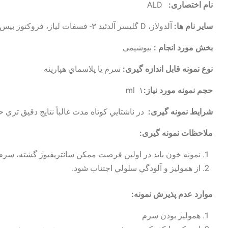
نام اختصاری:
ALD
سایر نام ها:
آلدولاز، D گلیسر آلدئید ۳- فسفات لیاز، فروکتوز بیس فسفات
بخش مورد انجام :
بیوشیمی
نوع نمونه قابل اندازه گیری:
سرم يا پلاسماي هپارينه
حجم نمونه مورد نیاز:
۱
ml
شرایط نمونه گیری:
در ناشتايي كوتاه مدت غالباً نتايج دقيق تري
ملاحظات نمونه گیری:
نمونه خون بايد در اولين فرصت ممكن سانتریفیوژ گشته، سرم يا پلا
از هموليز و آلودگي سلولي اجتناب شود.
موارد عدم پذیرش نمونه:
همولیز بودن سرم