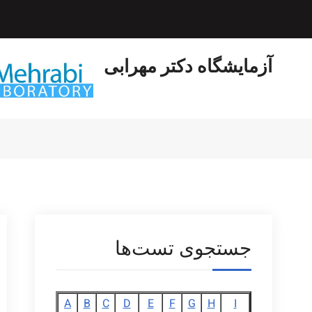
Ski
t
conten
آزمایشگاه دکتر مهرابی
جستجوی تست‌ها
A
B
C
D
E
F
G
H
I