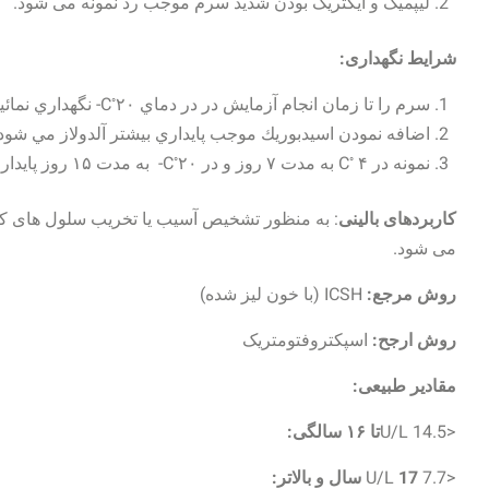
لیپمیک و ایکتریک بودن شدید سرم موجب رد نمونه می شود.
شرایط نگهداری:
◦
سرم را تا زمان انجام آزمايش در در دماي C
۲۰- نگهداري نمائيد.
اضافه نمودن اسيدبوريك موجب پايداري بيشتر آلدولاز مي شود.
◦
◦
نمونه در C
۴ به مدت ۷ روز و در C
۲۰- به مدت ۱۵ روز پایدار است.
کاربردهای بالینی
: به منظور تشخیص آسیب یا تخریب سلول های کب
می شود.
روش مرجع:
ICSH (با خون لیز شده)
روش ارجح:
اسپکتروفتومتریک
مقادیر طبیعی:
<14.5 U/L
تا ۱۶ سالگی:
<7.7 U/L
17 سال و بالاتر: