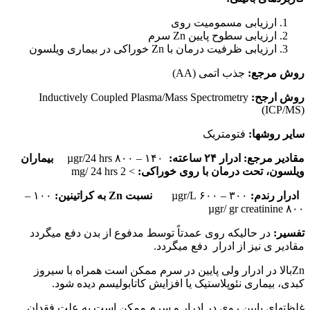
ارزیابی مسمومیت روی
ارزیابی سطوح پایین Zn سرم
ارزیابی ظرفیت درمان با Zn خوراکی در بیماری ویلسون
روش مرجع:
جذب اتمی (AA)
روش ارجح:
Inductively Coupled Plasma/Mass Spectrometry
(ICP/MS)
سایر روشها:
فتومتریک
مقادیر مرجع: ادرار ۲۴ ساعته:
۱۴۰ – ۸۰۰ µgr/24 hrs
بیماران
ویلسون، تحت درمان با روی خوراکی:
> 2 mg/ 24 hrs
ادرار رندم:
۳۰۰ – ۶۰۰ µgr/L
نسبت
Zn
به کراتینین:
۱۰۰ –
۸۰۰ µgr/ gr creatinine
تفسیر:
در حالیکه روی عمدتاً توسط مدفوع از بدن دفع می‏گردد
مقادیر ی نیز از ادرار دفع می‏گردد.
Znبالا در ادرار ولی پایین در سرم ممکن است همراه با سیروز
کبدی، بیماری نئوپلاستیک یا افزایش کاتابولیسم دیده شود.
غلظت‏های پایین روی در ادرار و سرم ممکن است به علت فقدان