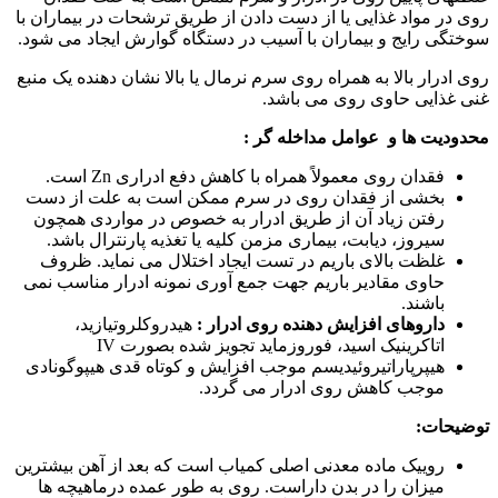
روی در مواد غذایی یا از دست دادن از طریق ترشحات در بیماران با
سوختگی رایج و بیماران با آسیب در دستگاه گوارش ایجاد می شود.
روی ادرار بالا به همراه روی سرم نرمال یا بالا نشان دهنده یک منبع
غنی غذایی حاوی روی می باشد.
محدودیت ها و عوامل مداخله گر :
فقدان روی معمولاً همراه با کاهش دفع ادراری Zn است.
بخشی از فقدان روی در سرم ممکن است به علت از دست
رفتن زیاد آن از طریق ادرار به خصوص در مواردی همچون
سیروز، دیابت، بیماری مزمن کلیه یا تغذیه پارنترال باشد.
غلظت بالای باریم در تست ایجاد اختلال می نماید. ظروف
حاوی مقادیر باریم جهت جمع آوری نمونه ادرار مناسب نمی
باشند.
داروهای افزایش دهنده روی ادرار :
هیدروکلروتیازید،
اتاکرینیک اسید، فوروزماید تجویز شده بصورت IV
هیپرپاراتیروئیدیسم موجب افزایش و کوتاه قدی هیپوگونادی
موجب کاهش روی ادرار می گردد.
توضیحات:
روییک ماده معدنی اصلی کمیاب است که بعد از آهن بیشترین
میزان را در بدن داراست. روی به طور عمده درماهیچه ها