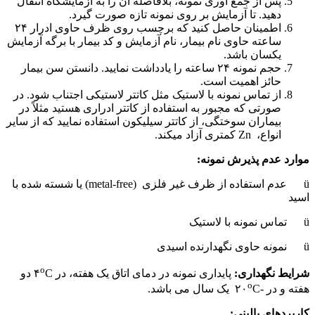
پس از جمع آوری نمونه، بلافاصله ان را به آزمایشگاه انتقال
دهید. تا آزمایش بر روی نمونه تازه صورت گیرد.
اطمینان حاصل کنید که برچسب روی ظرف حاوی ادرار ۲۴
ساعته حاوی نام بیمار، نام آزمایش و کد بیمار با برگه آزمایش
یکسان باشد.
حجم نمونه ۲۴ ساعته را یادداشت نمایید. دانستن سن بیمار
حائز اهمیت است.
از تماس نمونه با لاستیک مثل کاتتر لاستیکی اجتناب شود. در
صورتی که مجبور به استفاده از کاتتر ادراری هستید مثلاً در
بیماران سوختگی، از کاتتر سیلیکون استفاده نمایید که از سایر
انواع، Zn کمتری آزاد می‏کند.
موارد عدم پذیرش نمونه:
ü عدم استفاده از ظرف غیر فلزی (metal-free) یا شسته شده با
اسید
ü تماس نمونه با لاستیک
ü نمونه حاوی نگهدارنده اسیدی
o
شرایط نگهداری:
پایداری نمونه در دمای اتاق یک هفته، در ۴
C دو
o
هفته و در -۲۰
C یک سال می باشد.
کاربردهای بالینی: