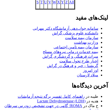
S
T
U
V
W
X
Y
Z
All
لینک‌های مفید
سامانه جواب‌دهی آزمایشگاه دکتر مهرابی
دانشکده علوم پزشکی گراش
سازمان بیمه سلامت
وزارت بهداشت
سازمان بیمه تامین اجتماعی
بیمه خدمات درمانی نیروهای مسلح
میراث فرهنگی و گردشگری گراش
اخبار طرح تحول سلامت
گریشنا – خبر و فرهنگ در گراش
اوز امروز
میلاد لارستان
آخرین دیدگاه‌ها
طیبه
در
راهنمای کامل تفسیر برگه نتیجه آزمایشات
هدیه
در
Lactate Dehydrogenase (LDH)
ح ماک
در
ROMA؛ گامی در جهت تشخیص زودرس سرطان