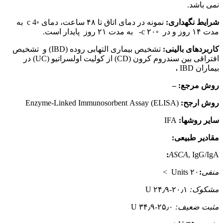
نمی باشد.
شرایط نگهداری:
نمونه در دمای اتاق تا ۴۸ ساعت، دمای ◦c 4 به
مدت ۱۴ روز و در ◦c ۲۰- به مدت ۲۱ روز پایدار است.
کاربردهای بالینی:
تشخیص بیماری التهابی روده (IBD) و تشخیص
افتراقی بین سندروم کرون (CD) از کولیت اولسراتیو (UC) در
بیماران IBD
.
روش مرجع: –
روش ارجح:
Enzyme-Linked Immunosorbent Assay (ELISA)
سایر روشها:
IFA
مقادیر طبیعی:
:
ASCA
, IgG/IgA
منفی
:
۲۰ Units >
مشکوک:
۲۰٫۱-۲۴٫۹ U
مثبت ضعیف:
۲۵٫۰-۳۴٫۹ U