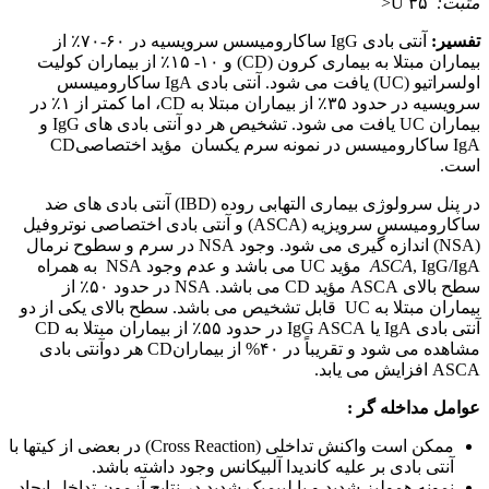
مثبت:
۳۵ U<
تفسیر:
آنتی بادی IgG ساکارومیسس سرویسیه در ۶۰-۷۰٪ از
بیماران مبتلا به بیماری کرون (CD) و ۱۰- ۱۵٪ از بیماران کولیت
اولسراتیو (UC) یافت می شود. آنتی بادی IgA ساکارومیسس
سرویسیه در حدود ۳۵٪ از بیماران مبتلا به CD، اما کمتر از ۱٪ در
بیماران UC یافت می شود. تشخیص هر دو آنتی بادی های IgG و
IgA ساکارومیسس در نمونه سرم یکسان مؤید اختصاصیCD
است.
در پنل سرولوژی بیماری التهابی روده (IBD) آنتی بادی های ضد
ساکارومیسس سرویزیه (ASCA) و آنتی بادی اختصاصی نوتروفیل
(NSA) اندازه گیری می شود. وجود NSA در سرم و سطوح نرمال
ASCA
, IgG/IgA مؤید UC می باشد و عدم وجود NSA به همراه
سطح بالای ASCA مؤید CD می باشد. NSA در حدود ۵۰٪ از
بیماران مبتلا به UC قابل تشخیص می باشد. سطح بالای یکی از دو
آنتی بادی IgA یا IgG ASCA در حدود ۵۵٪ از بیماران مبتلا به CD
مشاهده می شود و تقریباً در ۴۰% از بیمارانCD هر دوآنتی بادی
ASCA افزایش می یابد.
عوامل مداخله گر :
ممکن است واکنش تداخلی (Cross Reaction) در بعضی از کیتها با
آنتی بادی بر علیه کاندیدا آلبیکانس وجود داشته باشد.
نمونه همولیز شدید و یا لیپمیک شدید در نتایج آزمون تداخل ایجاد