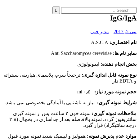
Search
Search
for:
IgG/IgA
می 5, 2017
مدیر فنی
نام اختصاری:
A.S.C.A
سایر نام ها:
Anti Saccharomyces cerevisiae
بخش انجام دهنده:
ایمونولوژی
نوع نمونه قابل اندازه گیری:
ترجیحاً سرم، پلاسمای هپارینه، سیتراته
و EDTA دار
حجم نمونه مورد نیاز:
۰٫۵ ml
شرایط نمونه گیری:
نیاز به ناشتایی یا آمادگی بخصوصی نمی باشد.
ملاحظات نمونه گیری:
نمونه خون ۲ ساعت پس از نمونه گیری
سانتریفیوژ گردد. نمونه بالافاصله بعد از جداسازی در یخچال (۸-۲
درجه سانتیگراد) قرار گیرد.
موارد عدم پذیرش نمونه:
همولیز و لیپمیک شدید نمونه مورد قبول