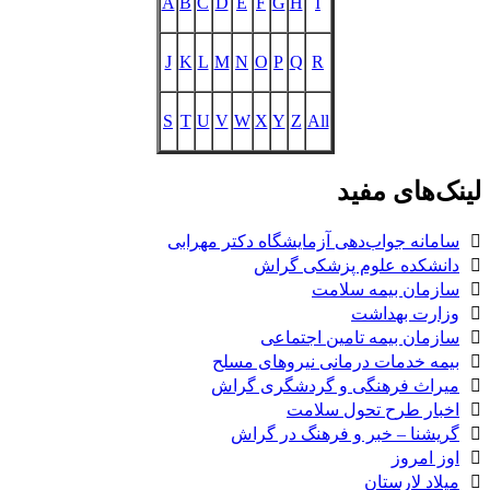
A
B
C
D
E
F
G
H
I
J
K
L
M
N
O
P
Q
R
S
T
U
V
W
X
Y
Z
All
لینک‌های مفید
سامانه جواب‌دهی آزمایشگاه دکتر مهرابی
دانشکده علوم پزشکی گراش
سازمان بیمه سلامت
وزارت بهداشت
سازمان بیمه تامین اجتماعی
بیمه خدمات درمانی نیروهای مسلح
میراث فرهنگی و گردشگری گراش
اخبار طرح تحول سلامت
گریشنا – خبر و فرهنگ در گراش
اوز امروز
میلاد لارستان