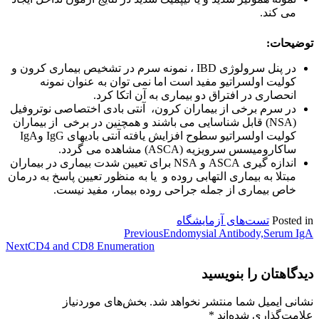
می کند.
توضیحات:
در پنل سرولوژی IBD ، نمونه سرم در تشخیص بیماری کرون و
کولیت اولسراتیو مفید است اما نمی توان به عنوان نمونه
انحصاری در افتراق دو بیماری به آن اتکا کرد.
در سرم برخی از بیماران کرون، آنتی بادی اختصاصی نوتروفیل
(NSA) قابل شناسایی می باشند و همچنین در برخی از بیماران
کولیت اولسراتیو سطوح افزایش یافته آنتی بادیهای IgG وIgA
ساکارومیسس سرویزیه (ASCA) مشاهده می گردد.
اندازه گیری ASCA و NSA برای تعیین شدت بیماری در بیماران
مبتلا به بیماری التهابی روده و یا به منظور تعیین پاسخ به درمان
خاص بیماری از جمله جراحی روده بیمار، مفید نیست.
Posted in
تست‌های آزمایشگاه
راهبری
Endomysial Antibody,Serum IgA
Previous
Next
CD4 and CD8 Enumeration
نوشته
دیدگاهتان را بنویسید
نشانی ایمیل شما منتشر نخواهد شد.
بخش‌های موردنیاز
علامت‌گذاری شده‌اند
*