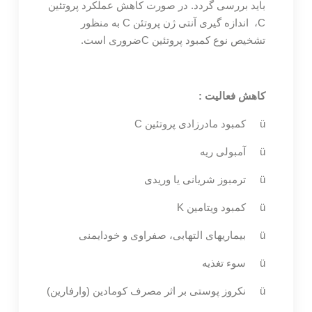
باید بررسی گردد. در صورت کاهش عملکرد پروتئین
C، اندازه گیری آنتی ژن پروتئن C به منظور
تشخیص نوع کمبود پروتئین Cضروری است.
کاهش فعالیت :
ü کمبود مادرزادی پروتئین C
ü آمبولی ریه
ü ترمبوز شریانی یا وریدی
ü کمبود ویتامین K
ü بیماریهای التهابی، صفراوی و خودایمنی
ü سوء تغذیه
ü نکروز پوستی بر اثر مصرف کومادین (وارفارین)