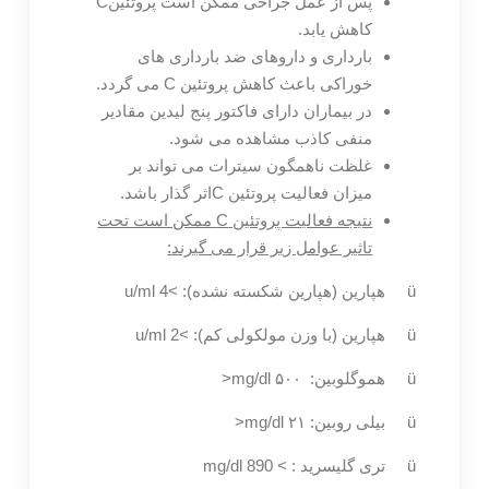
پس از عمل جراحی ممکن است پروتئینC
کاهش یابد.
بارداری و داروهای ضد بارداری های
خوراکی باعث کاهش پروتئین C می گردد.
در بیماران دارای فاکتور پنج لیدین مقادیر
منفی کاذب مشاهده می شود.
غلظت ناهمگون سیترات می تواند بر
میزان فعالیت پروتئین Cاثر گذار باشد.
نتیجه فعالیت پروتئین
C
ممکن است تحت
تاثیر عوامل زیر قرار می گیرند:
ü هپارین (هپارین شکسته نشده): >4 u/ml
ü هپارین (با وزن مولکولی کم): >2 u/ml
ü هموگلوبین: ۵۰۰ mg/dl<
ü بیلی روبین: ۲۱ mg/dl<
ü تری گلیسرید : > 890 mg/dl