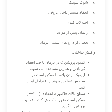
ü شوک سپتیک
ü انعقاد منتشر داخل عروقی
ü اختلالات کبدی
ü زایمان پیش از موعد
ü بعضی از دارو های شیمی درمانی
واکنش تداخلی:
کمبود پروتئین C در درمان با ضد انعقاد
کومادین و هپارین مشاهده می شود.
لیپمیک بودن پلاسما ممکن است در
سنجش عملکرد پروتئین C تداخل ایجاد
کند.
سطح بالای فاکتور ۸ انعقادی (۳۰۰%<)
ممکن است منجر به کاهش کاذب فعالیت
پروتئین C گردد.