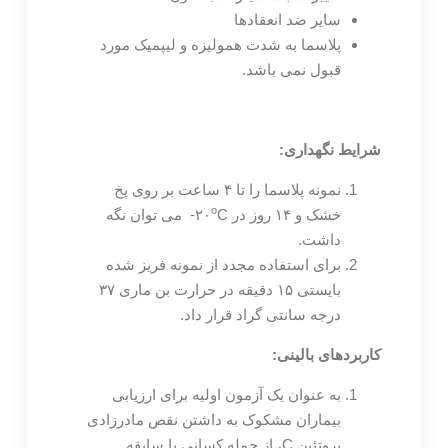
سایر ضد انعقادها
پلاسما به شدت همولیزه و لیپمیک مورد
قبول نمی باشد.
شرایط نگهداری:
نمونه پلاسما را تا ۴ ساعت بر روی پخ
o
خشک و ۱۴ روز در ۲۰
C- می توان نگه
داشت.
برای استفاده مجدد از نمونه فریز شده
بایستی ۱۵ دقیقه در حرارت بن ماری ۳۷
درجه سانتی گراد قرار داد.
کاربردهای بالینی:
به عنوان یک آزمون اولیه برای ارزیابی
بیماران مشکوک به داشتن نقص مادرزادی
پروتئین C، از جمله کسانی با سابقه