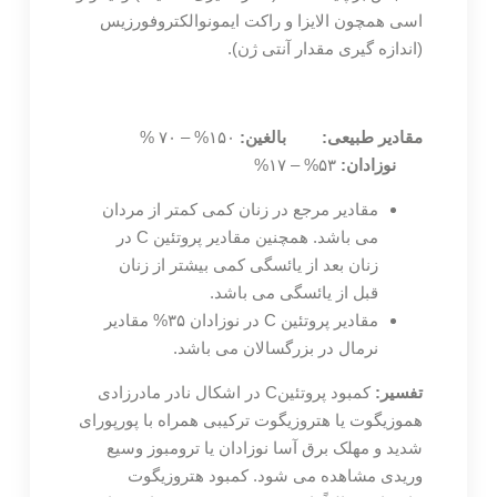
اسی همچون الایزا و راکت ایمونوالکتروفورزیس
(اندازه گیری مقدار آنتی ژن).
مقادیر طبیعی:
بالغین:
۱۵۰% – ۷۰ %
نوزادان:
۵۳% – ۱۷%
مقادیر مرجع در زنان کمی کمتر از مردان
می باشد. همچنین مقادیر پروتئین C در
زنان بعد از یائسگی کمی بیشتر از زنان
قبل از یائسگی می باشد.
مقادیر پروتئین C در نوزادان ۳۵% مقادیر
نرمال در بزرگسالان می باشد.
تفسیر:
کمبود پروتئینC در اشکال نادر مادرزادی
هموزیگوت یا هتروزیگوت ترکیبی همراه با پورپورای
شدید و مهلک برق آسا نوزادان یا ترومبوز وسیع
وریدی مشاهده می شود. کمبود هتروزیگوت