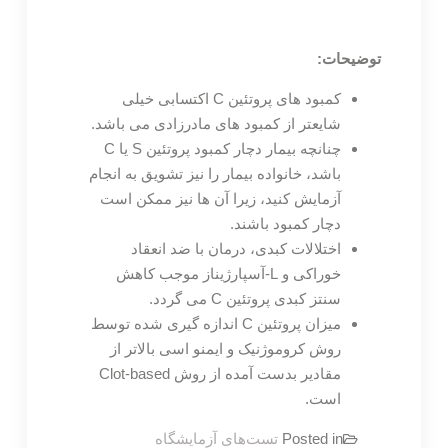
توضیحات:
کمبود های پروتئین C اکتسابی خیلی
شایعتر از کمبود های مادرزادی می باشد.
چنانچه بیمار دچار کمبود پروتئین S یا C
باشد، خانواده بیمار را نیز تشویق به انجام
آزمایش کنید، زیرا آن ها نیز ممکن است
دچار کمبود باشند.
اختلالات کبدی، درمان با ضد انعقاد
خوراکی و L-آسپارژیناز موجب کاهش
سنتز کبدی پروتئین C می گردد.
میزان پروتئین C اندازه گیری شده توسط
روش کروموژنیک و ایمنو اسی بالاتر از
مقادیر بدست آمده از روش Clot-based
است.
Posted in
تست‌های آزمایشگاه