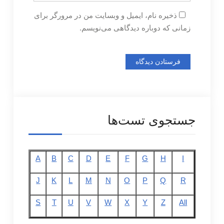
ذخیره نام، ایمیل و وبسایت من در مرورگر برای
زمانی که دوباره دیدگاهی می‌نویسم.
جستجوی تست‌ها
A
B
C
D
E
F
G
H
I
J
K
L
M
N
O
P
Q
R
S
T
U
V
W
X
Y
Z
All