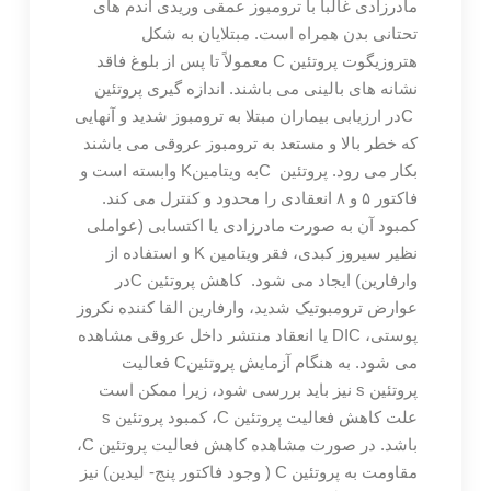
مادرزادی غالباً با ترومبوز عمقی وریدی اندم های
تحتانی بدن همراه است. مبتلایان به شکل
هتروزیگوت پروتئین C معمولاً تا پس از بلوغ فاقد
نشانه های بالینی می باشند. اندازه گیری پروتئین
Cدر ارزیابی بیماران مبتلا به ترومبوز شدید و آنهایی
که خطر بالا و مستعد به ترومبوز عروقی می باشند
بکار می رود. پروتئین Cبه ویتامینK وابسته است و
فاکتور ۵ و ۸ انعقادی را محدود و کنترل می کند.
کمبود آن به صورت مادرزادی یا اکتسابی (عواملی
نظیر سیروز کبدی، فقر ویتامین K و استفاده از
وارفارین) ایجاد می شود.
کاهش پروتئین Cدر
عوارض ترومبوتیک شدید، وارفارین القا کننده نکروز
پوستی، DIC یا انعقاد منتشر داخل عروقی مشاهده
می شود. به هنگام آزمایش پروتئینC فعالیت
پروتئین s نیز باید بررسی شود، زیرا ممکن است
علت کاهش فعالیت پروتئین C، کمبود پروتئین s
باشد. در صورت مشاهده کاهش فعالیت پروتئین C،
مقاومت به پروتئین C ( وجود فاکتور پنج- لیدین) نیز