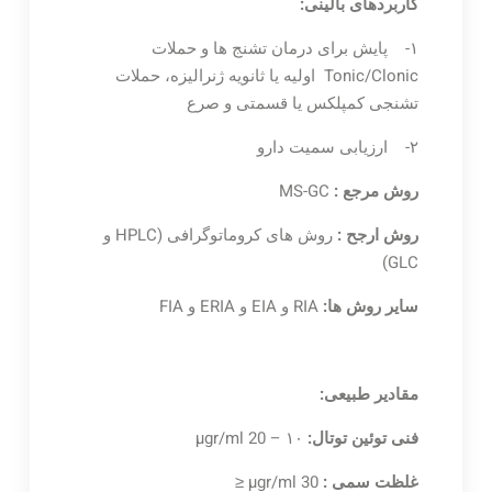
کاربردهای بالینی:
۱- پایش برای درمان تشنج ها و حملات
Tonic/Clonic اولیه یا ثانویه ژنرالیزه، حملات
تشنجی کمپلکس یا قسمتی و صرع
۲- ارزیابی سمیت دارو
روش مرجع :
MS-GC
روش ارجح :
روش های کروماتوگرافی (HPLC و
GLC)
سایر روش ها:
RIA و EIA و ERIA و FIA
مقادیر طبیعی:
فنی توئین توتال:
µgr/ml 20 – ۱۰
غلظت سمی :
µgr/ml 30 ≤