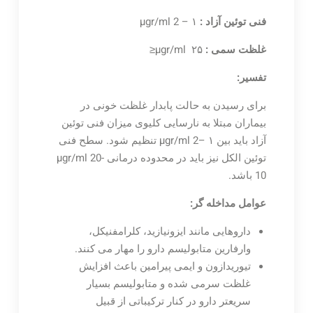
فنی توئین آزاد :
µgr/ml 2 – ۱
غلظت سمی :
µgr/ml ۲۵≤
تفسیر:
برای رسیدن به حالت پابدار غلظت خونی در
بیماران مبتلا به نارسایی کلیوی میزان فنی توئین
آزاد باید بین µgr/ml 2– ۱ تنظیم شود. سطح فنی
توئین الکل نیز باید در محدوده درمانی µgr/ml 20-
10 باشد.
عوامل مداخله گر:
داروهایی مانند ایزونیازید، کلرامفنیکل،
وارفارین متابولیسم دارو را مهار می کنند.
تیوریدازون و ایمی پیرامین باعث افزایش
غلظت سرمی شده و متابولیسم بسیار
سریعتر دارو در کنار ترکیباتی از قبیل