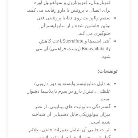
فنوباربیتال، فنوبوتازول و سولفونیل اوره
برای اتصال با پروتئین با دارو رقابت می کنند.
سدیم والپرایت روی نقاط پروتئینی فنی
توئین جانشین شده و از متابولیسم آن
جلوگیری می کند.
آنتی اسیدها و Sucralfateباعث کاهش
Bioavailability (زیست فراهمی) آن می
شود.
توضیحات:
به دلیل متابولیسم وابسته به دوز دارویی/
غلظتی ، تیتراژ دارو در سرم یا پلاسما دشوار
است.
گستردگی متابولیت های بینابینی، از نظر
میزان بیولوژیکی قابل دستیابی آن شناخته
شده است.
اثرات جانبی آن شامل تغییرات خلقی، علائم
گوارشی ، هیپرپلازی لثه، استئومالاسمی،