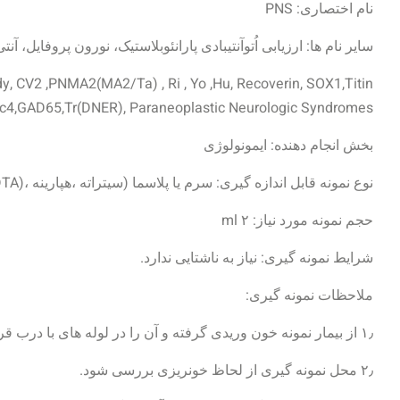
نام اختصاری: PNS
سایر نام ها: ارزیابی اُتوآنتیبادی پارانئوبلاستیک، نورون پروفایل، آن
y, CV2 ,PNMA2(MA2/Ta) , Ri , Yo ,Hu, Recoverin, SOX1,Titin
ic4,GAD65,Tr(DNER), Paraneoplastic Neurologic Syndromes
بخش انجام دهنده: ایمونولوژی
نوع نمونه قابل اندازه گیری: سرم یا پلاسما (سیتراته ،هپارینه ،(EDTA
حجم نمونه مورد نیاز: ۲ ml
شرایط نمونه گیری: نیاز به ناشتایی ندارد.
ملاحظات نمونه گیری:
۱٫ از بیمار نمونه خون وریدی گرفته و آن را در لوله های با درب قرمز جمع آوری نمایید.
۲٫ محل نمونه گیری از لحاظ خونریزی بررسی شود.