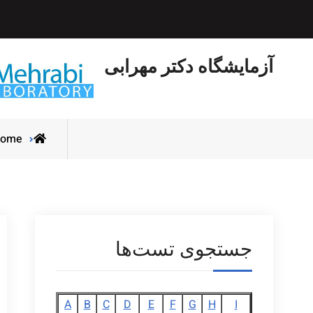
Ski
t
conten
آزمایشگاه دکتر مهرابی
ome
جستجوی تست‌ها
A
B
C
D
E
F
G
H
I