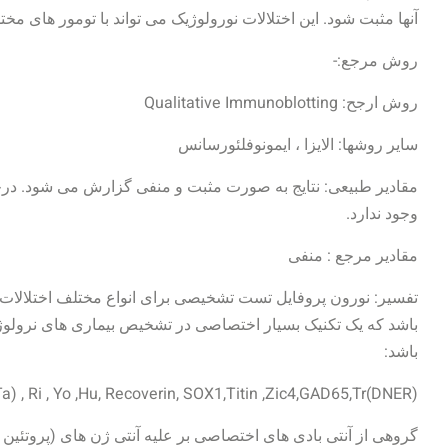
آنها مثبت شود. این اختلالات نورولوژیک می تواند با تومور های مخ
روش مرجع:-
روش ارجح: Qualitative Immunoblotting
سایر روشها: الایزا ، ایمونوفلئورسانس
مقادیر طبیعی: نتایج به صورت مثبت و منفی گزارش می شود. درحال
وجود ندارد.
مقادیر مرجع : منفی
تفسیر: نورون پروفایل تست تشخیصی برای انواع مختلف اختلالات ن
باشد:
, Ri , Yo ,Hu, Recoverin, SOX1,Titin ,Zic4,GAD65,Tr(DNER)
گروهی از آنتی بادی های اختصاصی بر علیه آنتی ژن های (پروتئین 