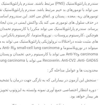
سندرم پارانئوپلاستیک (PNS) مرتبط باشند. سندرم
تومورهای ریه ،معده ، پستان و…اتفاق می افتد. این سندروم اساس
در حذف سلول های توموری می کند یک واکنش ایمنی در بدن ایجاد
هوچکین ،کارسینوم پروستات ، نوروبلاستوما، کارسینوم پانکراس، کا
Recoverin، Anti-CV2 ،Anti- GAD65 می تواند با small-cell lung carcinoma و Anti-Titin می تواند با تیموما همراه باشد.
محدودیت ها و عوامل مداخله گر :
· سنجش این آزمون در بیمارانی که به تازگی جهت درمان یا تشخیص
· دوره انتظار اختصاصی جمع آوری نمونه وابسته به ایزوتوپ تجویز
هر بیمار خواهد بود.