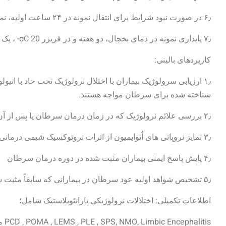
۶٫ در صورت نبود شرایط برای انتقال نمونه در ۲۴ ساعت اولیه، نمونه را در oC 20- فریز نمایید.
۷٫ پایداری نمونه در دمای یخچال، دو هفته و در فریزر oC 20- ، یک سال می باشد.
کاربردهای بالینی:
۱٫ ارزیابی سرولوژیک بیماران با اختلال نرولوژیک تحت حاد با ات
شناخته شده برای سرطان مواجه هستند.
۲٫ بررسی علائم نرولوژیک که در زمان درمان سرطان یا پس از آن ظاهر می شود و با متاستاز قابل توجیه نیستند.
۳٫ تمایز نروپاتی های اُتوایمیون از اثرات نروتوکسیک شیمی درمانی
۴٫ پایش پاسخ ایمنی بیماران مثبت شده در دوره درمان سرطان
۵٫ تشخیص شواهد اولیه عود سرطان در بیمارانی که سابقاً مثبت شده اند.
اطلاعات تکمیلی: اختلالات نرولوژیکی پارانئوپلاستیک شامل؛