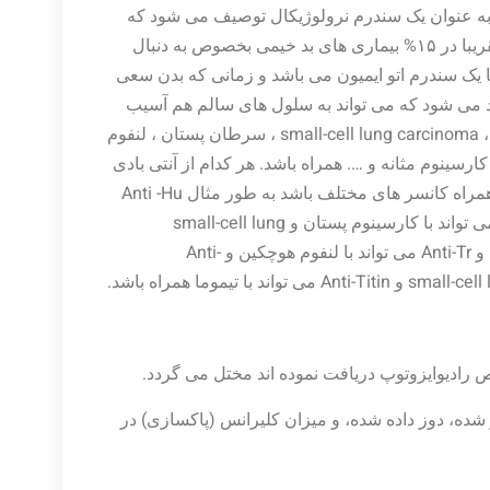
 پارانئوپلاستیک به عنوان یک سندرم نرولوژیکال توصیف می شود که
می تواند با تومورهای بد خیم مرتبط باشد. سندرم پارانئوپلاستیک تقریبا در ۱۵% بیماری های بد خیمی بخصوص به دنبال
ا یک سندرم اتو ایمیون می باشد و زمانی که بدن سعی
 می شود که می تواند به سلول های سالم هم آسیب
برساند. سندرم پارانئوپلاستیک می تواند مکررا با کارسینوم تخمدان، small-cell lung carcinoma ، سرطان پستان ، لنفوم
رسینوم مثانه و …. همراه باشد. هر کدام از آنتی بادی
های مثبت شده دراختلالات نرولوژیکی پارانئوپلاستیک می تواند به همراه کانسر های مختلف باشد به طور مثال Anti -Hu
میتواند در نوروبلاستوما و small-cell lung carcinoma وAnti- Ri می تواند با کارسینوم پستان و small-cell lung
carcinoma وAnti-Yo می تواند با کارسینوم رحم، تخمدان و پستان و Anti-Tr می تواند با لنفوم هوچکین و Anti-
 رادیوایزوتوپ دریافت نموده اند مختل می گردد.
 شده، دوز داده شده، و میزان کلیرانس (پاکسازی) در