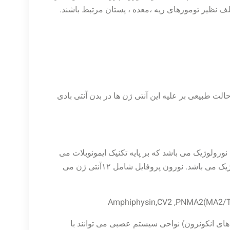
تلف نظیر تومورهای ریه ،معده ، پستان مرتبط باشند.
ت طبیعی بر علیه این آنتی ژن ها در بدن آنتی بادی
ورولوژیک می باشد که بر پایه تکنیک ایمونوبلات می
باشد که یک تکنیک بسیار اختصاصی در تشخیص بیماری های نرولوژیک می باشد. نورون پروفایل شامل ۱۲آنتی ژن می
Amphiphysin,CV2 ,PNMA2(MA2/Ta) 
های انکونرون) نواحی سیستم عصبی می توانند با