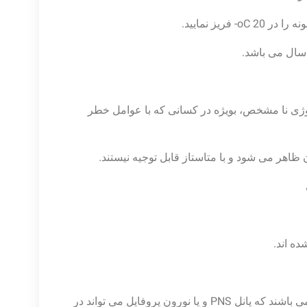
یولوژی نا مشخص، بویژه در کسانی که با عوامل خطر
PCD , POMA , LEMS , PLE , SPS, NMO, Limbic Encephalitis می باشند که پانل PNS و یا نورون پروفایل می تواند در