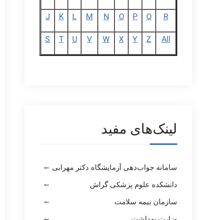
J
K
L
M
N
O
P
Q
R
S
T
U
V
W
X
Y
Z
All
لینک‌های مفید
سامانه جواب‌دهی آزمایشگاه دکتر مهرابی
دانشکده علوم پزشکی گراش
سازمان بیمه سلامت
وزارت بهداشت