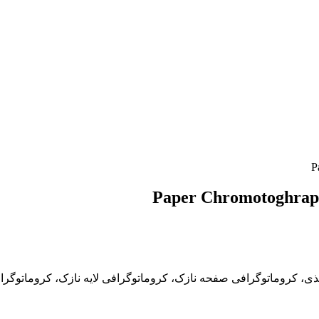
P
Paper Chromotoghraphy
کاغذی، کروماتوگرافی صفحه نازک، کروماتوگرافی لایه نازک، کروماتو