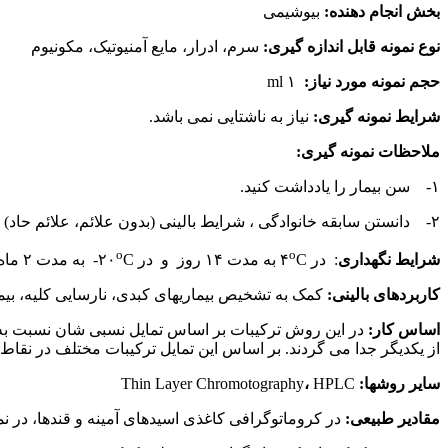
بخش انجام دهنده:
بیوشیمی
نوع نمونه قابل اندازه گیری:
سرم، ادرار، مایع آمنیوتیک، مکونیوم
حجم نمونه مورد نیاز:
۱ ml
شرایط نمونه گیری:
نیاز به ناشتایی نمی باشد.
ملاحظات نمونه گیری:
۱- سن بیمار را یادداشت کنید.
۲- دانستن سابقه خانوادگی ، شرایط بالینی (بدون علائم، علائم حاد) ، رژیم غذایی و درمان دارویی ضروری است و بایستی یادداشت گردد.
o
o
شرایط نگهداری
: در ۴
C به مدت ۱۴ روز و در ۲۰
C- به مدت ۲ ماه پایدار است.
کاربردهای بالینی:
کمک به تشخیص بیماریهای کبدی، نارسایی کلیه، بیم
اساس کار:
از یکدیگر جدا می گردند. بر اساس این تمایل ترکیبات مختلف در نقا
سایر روشها:
HPLC
،
Thin Layer Chromotography
مقادیر طبیعی:
در کروماتوگرافی کاغذی اسیدهای آمینه و قندها، در نم