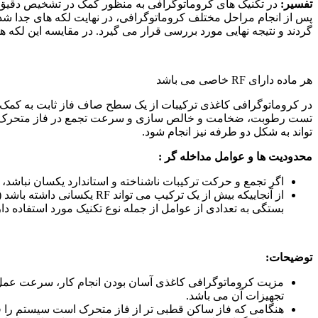
تفسیر:
در تکنیک های کروماتوگرافی به منظور کمک در تشخیص دقیق م
پس از انجام مراحل مختلف کروماتوگرافی، در نهایت لکه های جدا شده 
گردند و نتیجه نهایی مورد بررسی قرار می گیرد. در مقایسه این لکه ها با لکه های استاندارد باید به RF و خصوصیات ل
هر ماده دارای RF خاصی می باشد
در کروماتوگرافی کاغذی ترکیبات از یک سطح صاف فاز ثابت به کمک ف
تست رطوبت، ضخامت و خالص سازی و سرعت تجمع در فاز متحرک استفاد
تواند به شکل دو طرفه نیز انجام شود.
محدودیت ها و عوامل مداخله گر :
اگر تجمع و حرکت ترکیبات ناشناخته و استاندارد یکسان نباش
از آنجاییکه بیش از یک ترک
بستگی به تعدادی از عوامل از جمله نوع تکنیک مورد استفاده دار
توضیحات:
مزیت کروماتوگرافی کاغذی آسان بودن انجام کار، سرعت عمل خو
تجهیزات آن می باشد.
هنگامی که فاز ساکن قطبی تر از فاز متحرک است سیستم را فاز