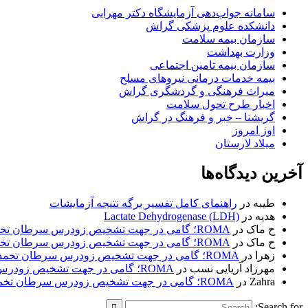
سامانه جواب‌دهی آزمایشگاه دکتر مهرابی
دانشکده علوم پزشکی گراش
سازمان بیمه سلامت
وزارت بهداشت
سازمان بیمه تامین اجتماعی
بیمه خدمات درمانی نیروهای مسلح
میراث فرهنگی و گردشگری گراش
اخبار طرح تحول سلامت
گریشنا – خبر و فرهنگ در گراش
اوز امروز
میلاد لارستان
آخرین دیدگاه‌ها
طیبه
در
راهنمای کامل تفسیر برگه نتیجه آزمایشات
هدیه
در
Lactate Dehydrogenase (LDH)
ح ماک
در
ROMA؛ گامی در جهت تشخیص زودرس سرطان تخمدان
ح ماک
در
ROMA؛ گامی در جهت تشخیص زودرس سرطان تخمدان
زهرا
در
ROMA؛ گامی در جهت تشخیص زودرس سرطان تخمدان
مهرزاد آریایی نسب
در
ROMA؛ گامی در جهت تشخیص زودرس سرطان تخمدان
Zahra
در
ROMA؛ گامی در جهت تشخیص زودرس سرطان تخمدان
Search for: