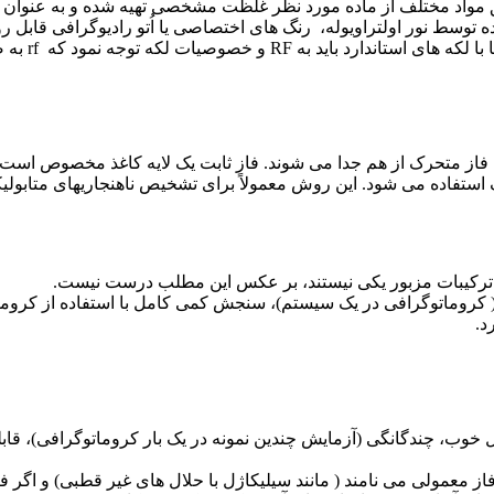
واد مختلف از ماده مورد نظر غلظت مشخصی تهیه شده و به عنوان ترکی
توسط نور اولتراویوله، رنگ های اختصاصی یا اُتو رادیوگرافی قابل ر
که توجه نمود که rf به صورت زیر تعریف می گردد.
از متحرک از هم جدا می شوند. فاز ثابت یک لایه کاغذ مخصوص است .
ه می شود. این روش معمولاً برای تشخیص ناهنجاریهای متابولیکی ا
د، ترکیبات مزبور یکی نیستند، بر عکس این مطلب درست نیست.
یب می تواند RF یکسانی داشته باشد ( کروماتوگرافی در یک سیستم)، سنجش کمی کامل با اس
د.
ب، چندگانگی (آزمایش چندین نمونه در یک بار کروماتوگرافی)، قابلی
 معمولی می نامند ( مانند سیلیکاژل با حلال های غیر قطبی) و اگر 