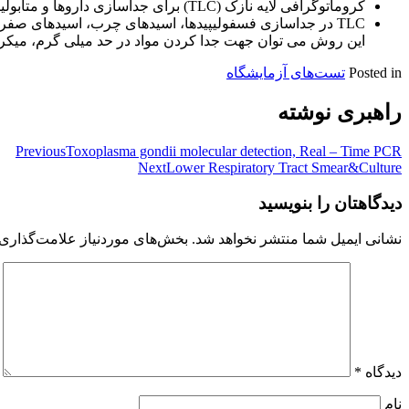
کروماتوگرافی لایه نازک (TLC) برای جداسازی داروها و متابولیتهای آنها در سرم، ادرار، مایع آمنیوتیک و مکونیوم بکار می رود.
TLC در جداسازی فسفولیپیدها، اسیدهای چرب، اسیدهای صفراوی
این روش می توان جهت جدا کردن مواد در حد میلی گرم، میکروگ
Posted in
تست‌های آزمایشگاه
راهبری نوشته
Previous
Toxoplasma gondii molecular detection, Real – Time PCR
Next
Lower Respiratory Tract Smear&Culture
دیدگاهتان را بنویسید
نشانی ایمیل شما منتشر نخواهد شد.
بخش‌های موردنیاز علامت‌گذاری 
دیدگاه
*
نام