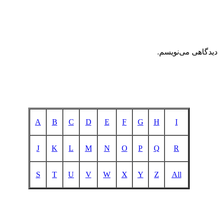
دیدگاهی می‌نویسم.
A
B
C
D
E
F
G
H
I
J
K
L
M
N
O
P
Q
R
S
T
U
V
W
X
Y
Z
All