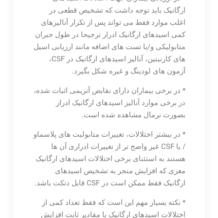
ارگانیک باید توجه داشت که تشخیص قطعی در
اغلب موارد فقط می تواند پس از تکرار آنالیزهای
کمی اسیدهای ارگانیک ادرار ترجیحا در طول جبران
متابولیکی و/یا تست های اضافه مانند ارزیابی اسیل
های کارنیتین، آنالیز اسیدهای ارگانیک در CSF،
آزمون های لودینگ و غیره شکل بگیرد.
* در برخی بیماران دارای نقایص آنزیمی اثبات شده،
در برخی موارد آنالیز اسیدهای ارگانیک ادرار
بصورت نرمال مشاهده شده است.
* در بیشتر اختلالات، تغییرات متابولیت های پلاسماو
/ یا CSF غیر واضح تر از تغییرات ادراری آن ها
هستند به استثنای برخی اختلالات اسیدهای ارگانیک
مغزی که افزایش منجر به تشخیص اسیدهای
ارگانیک فقط ممکن است در CSF قابل دتکت باشد.
* نکته بسیار مهم این است که فقط تعداد کمی از
اختلالات اسیدهای ارگانیک با مقادیر ثابت افزایش