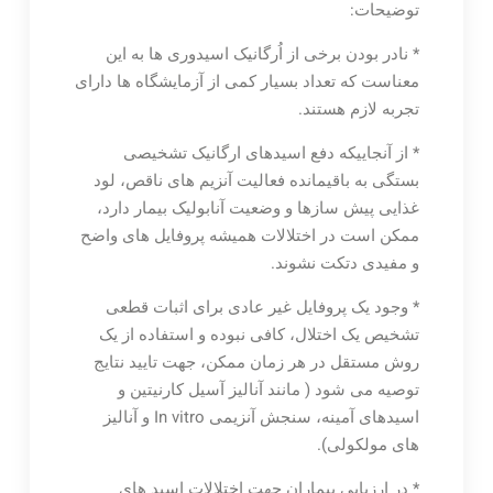
توضیحات:
* نادر بودن برخی از اُرگانیک اسیدوری ها به این
معناست که تعداد بسیار کمی از آزمایشگاه ها دارای
تجربه لازم هستند.
* از آنجاییکه دفع اسیدهای ارگانیک تشخیصی
بستگی به باقیمانده فعالیت آنزیم های ناقص، لود
غذایی پیش سازها و وضعیت آنابولیک بیمار دارد،
ممکن است در اختلالات همیشه پروفایل های واضح
و مفیدی دتکت نشوند.
* وجود یک پروفایل غیر عادی برای اثبات قطعی
تشخیص یک اختلال، کافی نبوده و استفاده از یک
روش مستقل در هر زمان ممکن، جهت تایید نتایج
توصیه می شود ( مانند آنالیز آسیل کارنیتین و
اسیدهای آمینه، سنجش آنزیمی In vitro و آنالیز
های مولکولی).
* در ارزیابی بیماران جهت اختلالات اسید های