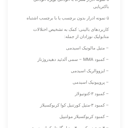
باکتریایی
ü نمونه ادرار بدون برچسب یا با برچسب اشتباه
کاربردهای بالینی: کمک به تشخیص اختلالات
متابولیک نوزادان از جمله:
– متیل مالونیک اسیدمی
– کمبود MMA – سمی آلدئید دهیدروژناز
– ایزووالریک اسیدمی
– پروپیونیک اسیدمی
– کمبود ۳-کتوتیولاز
– کمبود ۳-متیل کورتنیل کوا کربوکسیلاز
– کمبود کربوکسیلاز مولتیپل