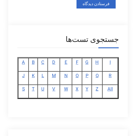
جستجوی تست‌ها
A
B
C
D
E
F
G
H
I
J
K
L
M
N
O
P
Q
R
S
T
U
V
W
X
Y
Z
All