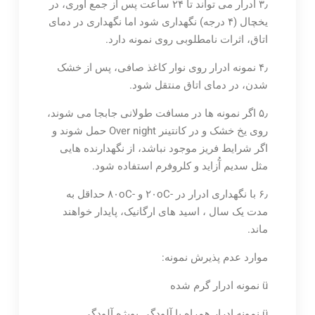
۳٫ ادرار می تواند تا ۲۴ ساعت پس از جمع آوری، در
یخچال (۴ درجه) نگهداری شود اما نگهداری در دمای
اتاق، اثرات نامطلوبی روی نمونه دارد.
۴٫ نمونه ادرار روی نوار کاغذ صافی، پس از خشک
شدن، در دمای اتاق منتقل شود.
۵٫ اگر نمونه ها در مسافت طولانی جابجا می شوند،
روی یخ خشک و در کانتینر Over night حمل شوند و
اگر شرایط فریز موجود نباشد، از نگهدارنده هایی
مثل سدیم آُزاید و کلروفرم استفاده شود.
۶٫ با نگهداری ادرار در -۲۰oC و -۸۰oC حداقل به
مدت یک سال ، اسید های ارگانیک، پایدار خواهند
ماند.
موارد عدم پذیرش نمونه:
ü نمونه ادرار گرم شده
ü نمونه ادرار همراه با آلودگی بویژه آلودگی