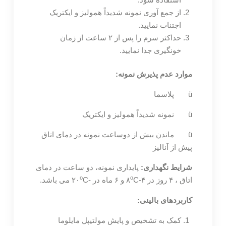
از جمع آوری نمونه شدیداً همولیز و ایکتریک
اجتناب نمایید.
حداکثر سرم را پس از ۲ ساعت از زمان
خونگیری جدا نمایید.
موارد عدم پذیرش نمونه:
ü پلاسما
ü نمونه شدیداً همولیز و ایکتریک
ü ماندن بیش از دوساعت نمونه در دمای اتاق
پیش از آنالیز
شرایط نگهداری:
پایداری نمونه، دو ساعت در دمای
o
o
اتاق ، ۴ روز در ۴-۸
C و ۶ ماه در -۲۰
C می باشد.
کاربردهای بالینی:
کمک به تشخیص و پایش مولتیپل مایلوما