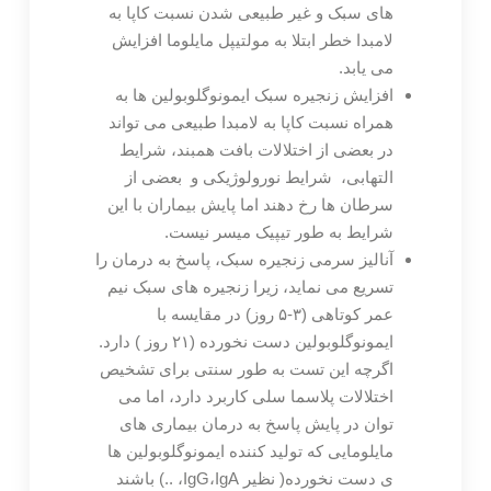
های سبک و غیر طبیعی شدن نسبت کاپا به
لامبدا خطر ابتلا به مولتیپل مایلوما افزایش
می یابد.
افزایش زنجیره سبک ایمونوگلوبولین ها به
همراه نسبت کاپا به لامبدا طبیعی می تواند
در بعضی از اختلالات بافت همبند، شرایط
التهابی، شرایط نورولوژیکی و بعضی از
سرطان ها رخ دهند اما پایش بیماران با این
شرایط به طور تیپیک میسر نیست.
آنالیز سرمی زنجیره سبک، پاسخ به درمان را
تسریع می نماید، زیرا زنجیره های سبک نیم
عمر کوتاهی (۳-۵ روز) در مقایسه با
ایمونوگلوبولین دست نخورده (۲۱ روز ) دارد.
اگرچه این تست به طور سنتی برای تشخیص
اختلالات پلاسما سلی کاربرد دارد، اما می
توان در پایش پاسخ به درمان بیماری های
مایلومایی که تولید کننده ایمونوگلوبولین ها
ی دست نخورده( نظیر IgG،IgA، ..) باشند