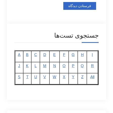
جستجوی تست‌ها
A
B
C
D
E
F
G
H
I
J
K
L
M
N
O
P
Q
R
S
T
U
V
W
X
Y
Z
All