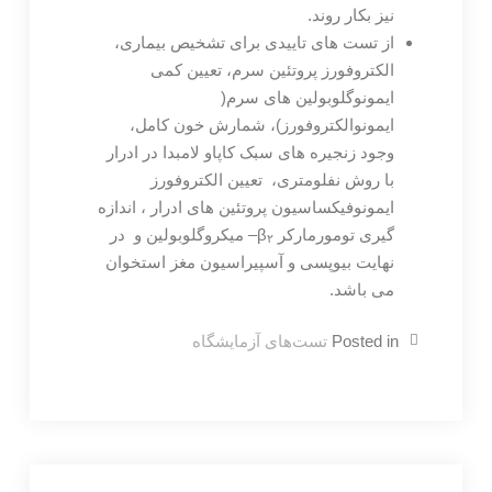
نیز بکار روند.
از تست های تاییدی برای تشخیص بیماری،
الکتروفورز پروتئین سرم، تعیین کمی
ایمونوگلوبولین های سرم(
ایمونوالکتروفورز)، شمارش خون کامل،
وجود زنجیره های سبک کاپاو لامبدا در ادرار
با روش نفلومتری، تعیین الکتروفورز
ایمونوفیکساسیون پروتئین های ادرار ، اندازه
گیری تومورمارکر β
– میکروگلوبولین و در
۲
نهایت بیوپسی و آسپیراسیون مغز استخوان
می باشد.
Posted in
تست‌های آزمایشگاه