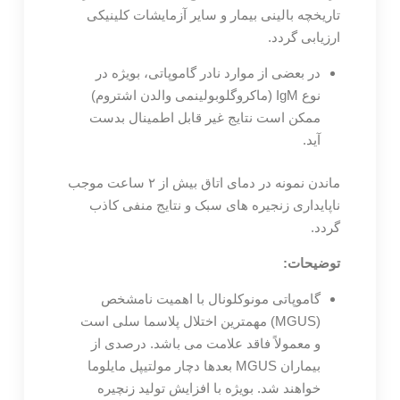
تاریخچه بالینی بیمار و سایر آزمایشات کلینیکی
ارزیابی گردد.
در بعضی از موارد نادر گاموپاتی، بویژه در
نوع IgM (ماکروگلوبولینمی والدن اشتروم)
ممکن است نتایج غیر قابل اطمینال بدست
آید.
ماندن نمونه در دمای اتاق بیش از ۲ ساعت موجب
ناپایداری زنجیره های سبک و نتایج منفی کاذب
گردد.
توضیحات:
گاموپاتی مونوکلونال با اهمیت نامشخص
(MGUS) مهمترین اختلال پلاسما سلی است
و معمولاً فاقد علامت می باشد. درصدی از
بیماران MGUS بعدها دچار مولتیپل مایلوما
خواهند شد. بویژه با افزایش تولید زنچیره