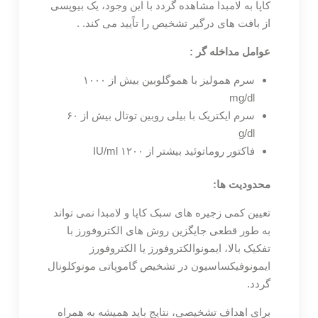
کاپا به لامبدا مشاهده گردد با این وجود، یک بیوپسی
از بافت های درگیر تشخیص را تاًیید می کند. .
عوامل مداخله گر :
سرم همولیز با هموگلوبین بیش از ۱۰۰۰
mg/dl
سرم ایکتریک با بیلی روبین توتال بیش از ۶۰
g/dl
فاکتور روماتوئید بیشتر از ۱۲۰۰ IU/ml
محدودیت ها:
تعیین کمی زجیره های سبک کاپا و لامبدا نمی تواند
به طور قطعی جایگزین روش های الکتروفورز با
تفکیک بالا، ایمونوالکتروفورز یا الکتروفورز
ایمونوفیکساسیون در تشخیص گاموپاتی مونوکلونال
گردد.
برای اهداف تشخیصی، نتایج باید همیشه به همراه