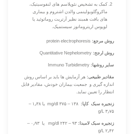
کمک به تشخیص نئوپلاسم های لنفوسیتیک،
ماکروگلوبولینمی والدن اشتروم و بیماری
های بافت همبند نظیر آرتریت روماتوئید یا
لوپوس اریتروماتوز سیستمیک.
روش مرجع:
protein electrophoresis
روش ارجح:
Quantitative Nephelometry
سایر روشها:
Immuno Turbidimetry
مقادیر طبیعی:
هر آزمایش ها باید بر اساس روش
اندازه گیری و جمعیت بیماران خودش، مقادیر قابل
انتظار را تعیین نماید.
زنجیره سبک کاپا:
۱۳۸ – ۳۷۵ mg/dl یا ۱٫۳۸ –
۳٫۷۵ g/L
زنجیره سبک لامبدا:
۹۳ – ۲۴۲ mg/dl یا ۰٫۹۳ –
۲٫۴۲ g/L