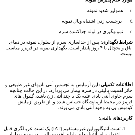
ü همولیز شدید نمونه
ü برچسب زدن اشتباه ویال نمونه
ü نمونه‏گیری در لوله جداکنندة سرم
شرایط نگهداری:
پس از جداسازی سرم از سلول، نمونه در دمای
اتاق و یخچال تا ۴ روز پایدار است. نگهداری نمونه در فریزر مناسب
نیست.
اطلاعات تکمیلی:
این آزمایش به تجسس آنتی بادیهای غیر طبیعی و
حائز اهمیت بالینی در سرم بیمار می پردازد. در این حالت چنانچه
سرم حاوی آنتی بادی علیه یک یا چند آنتی ژن باشد، گلبول های
قرمز در محیط آزمایشگاه حساس شده و از طریق آزمایش
کومبس پی به وجود آنتی بادی می برند.
کاربردهای بالینی:
تست آنتی‏گلوبولین غیرمستقیم (IAT) یک تست غربالگری قابل
اعتماد برای آنتی‏بادی­های دارای اهمیت بالینی در سرم بیماران