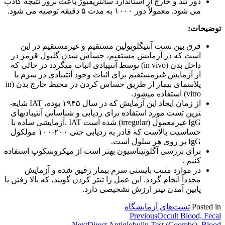
دور تند و خارج از استاندارد سانتریفیوژ باعث بروز نتیجه کاذب
می شود. معمولاً دور ۱۰۰۰ به مدت ۵ دقیقه توصیه می شود.
توضیحات:
فرق بین تست آنتی‏گلوبولین مستقیم و غیرمستقیم در این
است که در آزمایش مستقیم، حساس شدن گلبول قرمز در
داخل بدن (in vivo) توسط آنتی‏بادی اثبات می‏گردد در حالی که
از آزمایش غیرمستقیم برای اثبات وجود آنتی‏بادی در سرم یا
پلاسمای بیمار از طریق حساس کردن در محیط خارج بدن (in
vitro) استفاده می‏شود.
از زمان ایجاد این آزمایش که در سال ۱۹۴۵ بوده، IAT شایع­
ترین تست مورد استفاده برای ردیابی و شناسایی آنتی‏بادی­های
IgG غیرمعمول (irregular) شده است IAT .آزمایشی ساده با
حساسیت بالاست که قادر به ردیابی حتی ۲۰۰-۱۰۰ مولکول
IgG بر روی هر سلول است.
برای بررسی آگلوتیناسیون بهتر است از میکروسکوپ استفاده
کنیم .
در موارد مثبت بایستی سرم بیمار رقیق شده و آزمایش
مجدداً انجام گردد. این عمل را تیتر کردن گویند، که بالا رفتن یا
پایین آمدن تیتر ارزش تشخیصی دارد.
Posted in
تست‌های آزمایشگاه
راهبری
Occult Blood, Fecal
Previous
Next
Direct Antiglobulin Test (Coombs), Blood