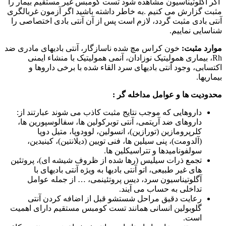
اگر آگلوتیناسیون مشاهده شود تست کومبس غیر مستقیم بیمار را
مثبت گزارش می کنیم .به خاطر داشته باشید اگر آزمون غربالگری
آنتی بادی مثبت گردد، لازم است پس از آن آنتی بادی اختصاصی را
شناسایی نماییم.
موارد مثبت:
خون کراس مچ شده ناسازگار، آنتی بادیهای مادری ضد
Rh، بیماری همولیتیک نوزادان، آنمی همولیتیک با منشاء ایمنی
اکتسابی، وجود آنتی بادیهای سرد القاء شده با برخی داروها و
بیماریها.
محدودیت ها و عوامل مداخله گر :
داروهایی که موجب نتایج مثبت کاذب می شوند عبارتند از:
داروهای ضد آریتمی، آنتی توبرکولین ها، سفالوسپورین ها،
کلرپرومازین (تورازین)، انسولین، لوودوپا، متیل دوپا
(آلدومت)، پنی سیلین ها، فنی تویین (دیلانتین)، کینیدین،
سولفونامیدها و تتراسیکلین ها.
تجمع ذرات سیلیس (رها شده از ظروف شیشه ای)، پروتئین
های غیر طبیعی، اتو آنتی بادیها به ویژه آنتی بادیهای با
آگلوتیناسیون سرد، دیس پروتئینمی، … از جمله عوامل
تداخلی به حساب می آیند.
رعایت دقیق مراحل شستشو قبل از اضافه کردن آنتی
گلوبولین انسانی همانند تست کومبس مستقیم دارای اهمیت
است.