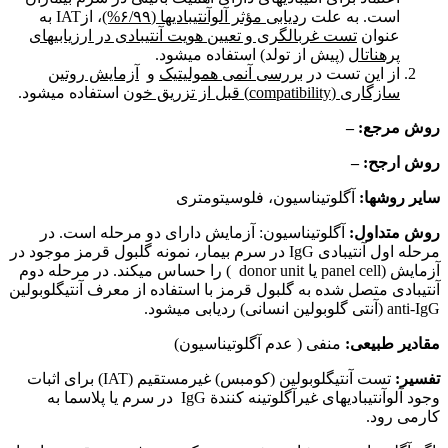
است. به علت
ردیابی مؤثر آلوآنتی‏بادی­ها (۶/۹۹%)
، ازIAT به
عنوان
تست غربالگری و تعیین هویت آنتی‏بادی در ارزیابی‏های
پره‏ناتال
(پیش از تولد) استفاده می‏شود.
از این تست در
بررسی آنمی همولیتیک
و
آزمایش روتین
سازگاری
(compatibility)
قبل از تزریق خون
استفاده می‏شود.
روش مرجع: –
روش ارجح: –
سایر روشها:
آگلوتیناسیون، فلوسیتومتری
روش متداول:
آگلوتیناسیون: آزمایش دارای دو مرحله است. در
مرحله اول آنتی‏بادی IgG در سرم بیمار، نمونه گلبول قرمز موجود در
آزمایش (panel cell یا donor unit ) را حساس می‏کند. در مرحله دوم
آنتی‏بادی متصل شده به گلبول قرمز با استفاده از معرف آنتی‏گلوبولین
anti-IgG (آنتی گلوبولین انسانی) ردیابی می‏شود.
مقادیر طبیعی:
منفی ( عدم آگلوتیناسیون)
تفسیر:
تست آنتی‏گلوبولین (کومبس) غیرمستقیم (IAT) برای اثبات
وجود آلوآنتی‏بادی­های غیرآگلوتینه کنندة IgG در سرم یا پلاسما به
کارمی رود.