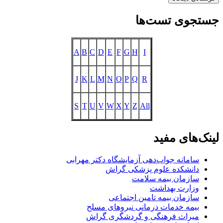
جستجوی تست‌ها
A
B
C
D
E
F
G
H
I
J
K
L
M
N
O
P
Q
R
S
T
U
V
W
X
Y
Z
All
لینک‌های مفید
سامانه جواب‌دهی آزمایشگاه دکتر مهرابی
دانشکده علوم پزشکی گراش
سازمان بیمه سلامت
وزارت بهداشت
سازمان بیمه تامین اجتماعی
بیمه خدمات درمانی نیروهای مسلح
میراث فرهنگی و گردشگری گراش