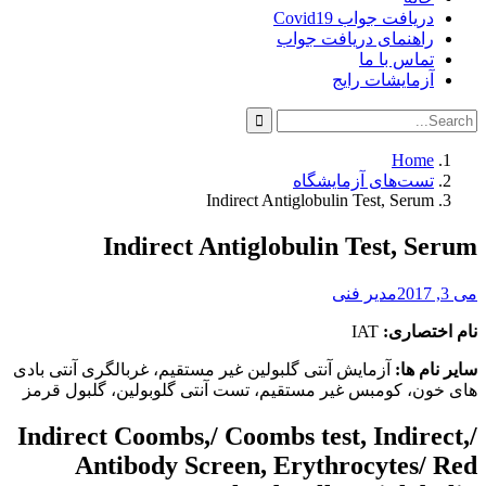
دریافت جواب Covid19
راهنمای دریافت جواب
تماس با ما
آزمایشات رایج
Search
Search
for:
Home
تست‌های آزمایشگاه
Indirect Antiglobulin Test, Serum
Indirect Antiglobulin Test, Serum
می 3, 2017
مدیر فنی
نام اختصاری:
IAT
سایر نام ها:
آزمایش آنتی گلبولین غیر مستقیم، غربالگری آنتی بادی
های خون، کومبس غیر مستقیم، تست آنتی گلوبولین، گلبول قرمز
Indirect Coombs,/ Coombs test, Indirect,/
Antibody Screen, Erythrocytes/ Red