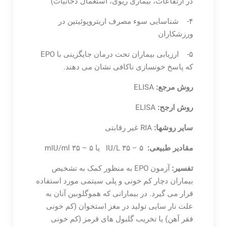
در ارتفاعات، بیماری ریوی، استعمال دخانیات)
۴- شناسایی سوء مصرف اریتروپوئیتین در
ورزشکاران
۵- ارزیابی بیماران تحت درمان جایگزینی با EPO
که پاسخ خونسازی ناکافی نشان می دهند.
روش مرجع:
ELISA
روش ارجح:
ELISA
سایر روشها:
RIA غیر رقابتی
مقادیر طبیعی:
۵ – ۳۵ IU/L یا ۵ – ۳۵ mIU/ml
تفسیر:
آزمون EPO به منظور کمک به تشخیص
بیماران دچار کم خونی و پلی سیتمی مورد استفاده
قرار می گیرد. در بیمارانی که هموگلوبین آنان به
علت نار سایی تولید در مغز استخوان (کم خونی
فقر آهن) یا تخریب گلبول های قرمز (کم خونی