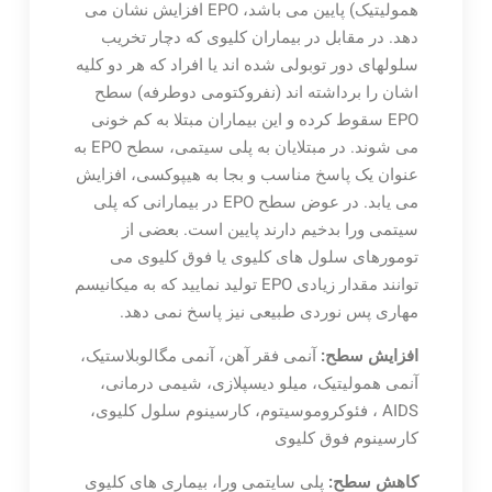
همولیتیک) پایین می باشد، EPO افزایش نشان می
دهد. در مقابل در بیماران کلیوی که دچار تخریب
سلولهای دور توبولی شده اند یا افراد که هر دو کلیه
اشان را برداشته اند (نفروکتومی دوطرفه) سطح
EPO سقوط کرده و این بیماران مبتلا به کم خونی
می شوند. در مبتلایان به پلی سیتمی، سطح EPO به
عنوان یک پاسخ مناسب و بجا به هیپوکسی، افزایش
می یابد. در عوض سطح EPO در بیمارانی که پلی
سیتمی ورا بدخیم دارند پایین است. بعضی از
تومورهای سلول های کلیوی یا فوق کلیوی می
توانند مقدار زیادی EPO تولید نمایید که به میکانیسم
مهاری پس نوردی طبیعی نیز پاسخ نمی دهد.
افزایش سطح:
آنمی فقر آهن، آنمی مگالوبلاستیک،
آنمی همولیتیک، میلو دیسپلازی، شیمی درمانی،
AIDS ، فئوکروموسیتوم، کارسینوم سلول کلیوی،
کارسینوم فوق کلیوی
کاهش سطح:
پلی سایتمی ورا، بیماری های کلیوی