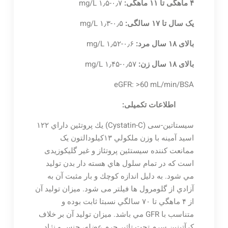
۴ ماهگی تا ۱۱ ماهگی:
۰٫۷-۱٫۵ mg/L
یک سال تا ۱۷ سالگی:
۰٫۵-۱٫۳ mg/L
بالای ۱۸ سال مرد:
۰٫۶-۱٫۵۲ mg/L
بالای ۱۸ سال زن:
۰٫۵۷-۱٫۴۵ mg/L
eGFR: >60 mL/min/BSA
اطلاعات تکمیلی:
سيستاتين-سی (Cystatin-C) يك پروتئين داراي ۱۲۲
اسيد آمينه با وزن ملكولي ۱۳کیلودالتون یک
ممانعت کننده سیستئین پروتئاز و غیر گلیکوزیدی
است كه در تمام سلول هاي هسته دار بدن توليد
مي شود. به دليل اندازه كوچك و بار مثبت آن به
آزادي از گلومرول ها فيلتر می شود. ميزان توليد آن
از ۴ ماهگي تا ۷۰ سالگي نسبتا ثابت بوده و
متناسب با GFR مي باشد. ميزان توليد آن بر خلاف
كرآتينين سرم تحت تاثير جرم عضله، جنس و نژاد