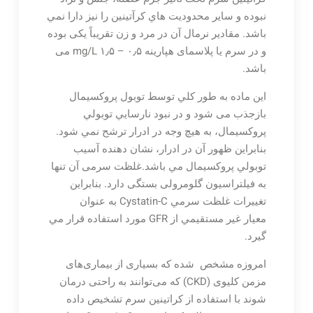
نبوده و ساير محدوديت هاي كرآتينين را نيز دارا نمي
باشد. مقادیر نرمال آن در مرد و زن تقریباً یکی بوده
و در سرم یا پلاسمای هپارینه ۰٫۵ – ۱٫۵ mg/L می
باشد.
اين ماده به طور كلي توسط توبول پروكسيمال
بازجذب می شود و در نبود نارسايي توبولي
پروكسيمال، به هيچ وجه در ادرار ترشح نمي شود.
بنابراین ظهور آن در ادرار، نشان دهنده آسيب
توبولي پروكسيمال مي باشد.غلظت سرمی آن تنها
به فیلتراسیون گلومرولی بستگی دارد. بنابراین
تغييرات غلظت سرمي Cystatin-C به عنوان
معيار غير مستقيمي از GFR مورد استفاده قرار مي
گيرد.
امروزه مشخص شده که بسیاری از بیماری‌های
مزمن کلیوی (CKD) که می‌توانند به راحتی درمان
شوند با استفاده از کراتینین سرم تشخیص داده