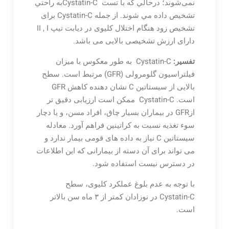
نمی‌شوند؛ درحالي كه با تست
Cystatin-Cبه راحتي
تشخيص داده مي شوند. از جمله Cystatin-C برای
تشخیص زود هنگام اختلال کلیوی در دیابت تیپ II , I
دارای ارزش تشخیصی بالایی می باشد.
تفسیر:
Cystatin-C به طور معکوس با میزان
فیلتراسیون گلومرولی (GFR) مرتبط است. سطح
بالایی از سیستاتین C نشان دهنده کاهش GFR
است. Cystatin-C ممکن است ارزیابی دقیق تر
ازGFR در بیماران بسیار چاق، افراد مسن، و یا دچار
سوء تغذیه نسبت به کراتینین فراهم آورد. معادله
سیستاتین C نیاز به داده های قومی بیمار ندارد و
می تواند برای آن دسته از بیمارانی که این اطلاعات
در دسترس نیست استفاده شود.
با توجه به عدم بلوغ عملکرد کلیوی، سطح
Cystatin-C در نوزادان کمتر از ۳ ماه سن بالاتر
است.