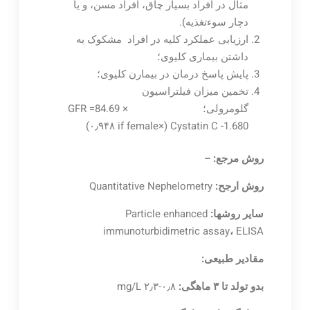
مثال در افراد بسیار چاق، افراد مسن، و یا
دچار سوءتغذیه).
ارزیابی عملکرد کلیه در افراد مشکوک به
داشتن بیماری کلیوی؛
پایش پاسخ درمان در بیمارن کلیوی؛
تخمین میزان فیلتراسیون
گلومرولی؛ GFR =84.69 ×
Cystatin C -1.680 (×۰٫۹۴۸ if female)
روش مرجع: –
روش ارجح:
Quantitative Nephelometry
سایر روشها:
Particle enhanced
immunoturbidimetric assay
،
ELISA
مقادیر طبیعی:
بدو تولد تا ۳ ماهگی:
۰٫۸-۲٫۳ mg/L