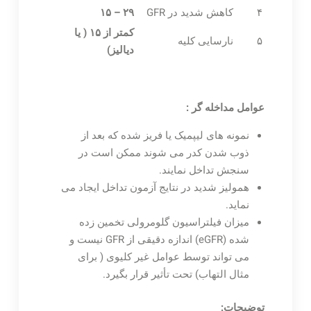
۴
کاهش شدید در GFR
۲۹ – ۱۵
کمتر از ۱۵ ( یا
۵
نارسایی کلیه
دیالیز)
عوامل مداخله گر :
نمونه های لیپمیک یا فریز شده که بعد از
ذوب شدن کدر می شوند ممکن است در
سنجش تداخل نمایند.
همولیز شدید در نتایج آزمون تداخل ایجاد می
نماید.
میزان فیلتراسیون گلومرولی تخمین زده
شده (eGFR) اندازه دقیقی از GFR نیست و
می تواند توسط عوامل غیر کلیوی ( برای
مثال التهاب) تحت تأثیر قرار بگیرد.
توضیحات: