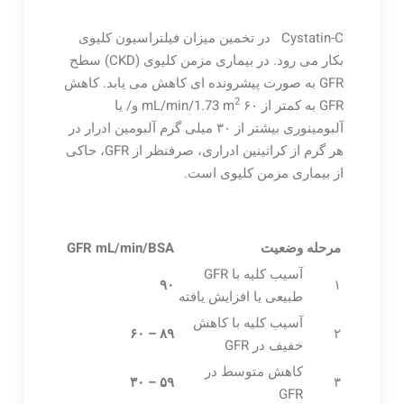
Cystatin-C در تخمین میزان فیلتراسیون کلیوی
بکار می رود. در بیماری مزمن کلیوی (CKD) سطح
GFR به صورت پیشرونده ای کاهش می یابد. کاهش
2
GFR به کمتر از ۶۰ mL/min/1.73 m
و/ یا
آلبومینوری بیشتر از ۳۰ میلی گرم آلبومین ادرار در
هر گرم از کراتینین ادراری، صرفنظر از GFR، حاکی
از بیماری مزمن کلیوی است.
مرحله
وضعیت
GFR mL/min/BSA
آسیب کلیه با GFR
۹۰
۱
طبیعی یا افزایش یافته
آسیب کلیه با کاهش
۸۹ – ۶۰
۲
خفیف در GFR
کاهش متوسط در
۵۹ – ۳۰
۳
GFR