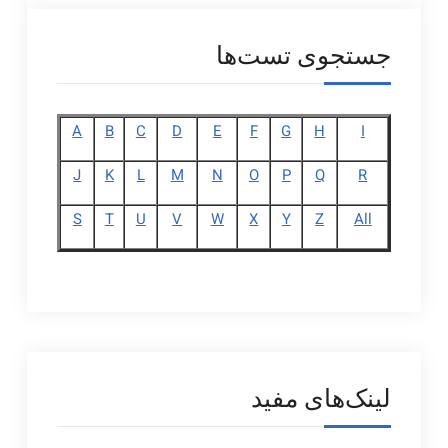
جستجوی تست‌ها
A
B
C
D
E
F
G
H
I
J
K
L
M
N
O
P
Q
R
S
T
U
V
W
X
Y
Z
All
لینک‌های مفید