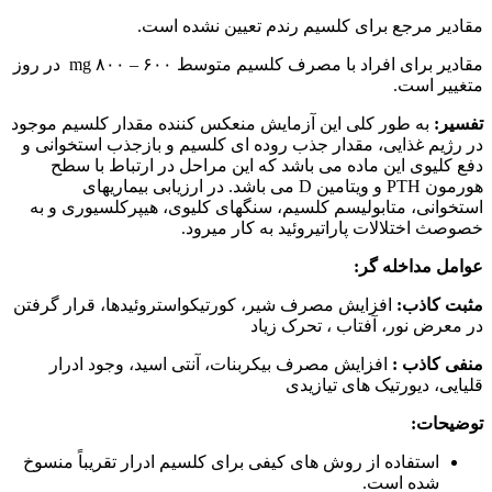
مقادیر مرجع برای کلسیم رندم تعیین نشده است.
مقادیر برای افراد با مصرف کلسیم متوسط ۶۰۰ – ۸۰۰ mg در روز
متغییر است.
تفسیر:
به طور کلی این آزمایش منعکس کننده مقدار کلسیم موجود
در رژیم غذایی، مقدار جذب روده ای کلسیم و بازجذب استخوانی و
دفع کلیوی این ماده می باشد که این مراحل در ارتباط با سطح
هورمون PTH و ویتامین D می باشد. در ارزیابی بیماریهای
استخوانی، متابولیسم کلسیم، سنگهای کلیوی، هیپرکلسیوری و به
خصوصث اختلالات پاراتیروئید به کار میرود.
عوامل مداخله گر:
مثبت کاذب:
افزایش مصرف شیر، کورتیکواستروئیدها، قرار گرفتن
در معرض نور، آفتاب ، تحرک زیاد
منفی کاذب :
افزایش مصرف بیکربنات، آنتی اسید، وجود ادرار
قلیایی، دیورتیک های تیازیدی
توضیحات:
استفاده از روش های کیفی برای کلسیم ادرار تقریباً منسوخ
شده است.