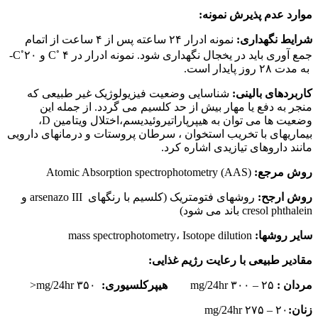
موارد عدم پذیرش نمونه:
شرایط نگهداری:
نمونه ادرار ۲۴ ساعته پس از ۴ ساعت از اتمام
◦
◦
جمع آوری باید در یخجال نگهداری شود. نمونه ادرار در C
۴ و C
۲۰-
به مدت ۲۸ روز پایدار است.
کاربردهای بالینی:
شناسایی وضعیت فیزیولوژیک غیر طبیعی که
منجر به دفع یا مهار بیش از حد کلسیم می گردد. از جمله این
وضعیت ها می توان به هیپرپاراتیروئیدیسم،اختلال ویتامین D،
بیماریهای با تخریب استخوان ، سرطان پروستات و درمانهای دارویی
مانند داروهای تیازیدی اشاره کرد.
روش مرجع:
Atomic Absorption spectrophotometry (AAS)
روش ارجح:
روشهای فتومتریک (کلسیم با رنگهای arsenazo III و
cresol phthalein باند می شود)
سایر روشها:
mass spectrophotometry، Isotope dilution
مقادیر طبیعی با رعایت رژیم غذایی:
مردان :
۲۵ – ۳۰۰ mg/24hr
هیپرکلسیوری:
۳۵۰ mg/24hr<
زنان:
۲۰ – ۲۷۵ mg/24hr