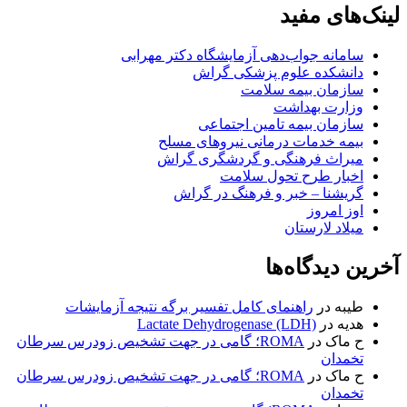
لینک‌های مفید
سامانه جواب‌دهی آزمایشگاه دکتر مهرابی
دانشکده علوم پزشکی گراش
سازمان بیمه سلامت
وزارت بهداشت
سازمان بیمه تامین اجتماعی
بیمه خدمات درمانی نیروهای مسلح
میراث فرهنگی و گردشگری گراش
اخبار طرح تحول سلامت
گریشنا – خبر و فرهنگ در گراش
اوز امروز
میلاد لارستان
آخرین دیدگاه‌ها
طیبه
در
راهنمای کامل تفسیر برگه نتیجه آزمایشات
هدیه
در
Lactate Dehydrogenase (LDH)
ح ماک
در
ROMA؛ گامی در جهت تشخیص زودرس سرطان
تخمدان
ح ماک
در
ROMA؛ گامی در جهت تشخیص زودرس سرطان
تخمدان