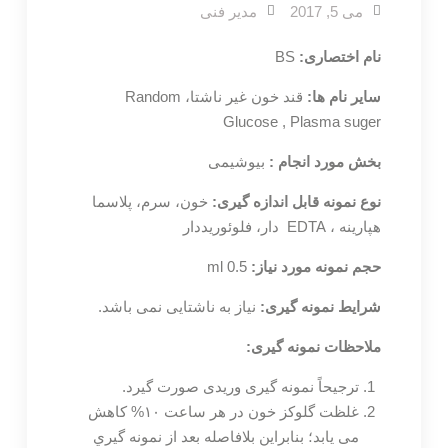
می 5, 2017
مدیر فنی
نام اختصاری:
BS
سایر نام ها:
قند خون غیر ناشتا، Random
Glucose , Plasma suger
بخش مورد انجام :
بیوشیمی
نوع نمونه قابل اندازه گیری:
خون، سرم، پلاسما
هپارینه ، EDTA دار، فلوئوریددار
حجم نمونه مورد نیاز:
ml 0.5
شرایط نمونه گیری:
نیاز به ناشتایی نمی باشد.
ملاحظات نمونه گیری:
ترجیحاً نمونه گیری وریدی صورت گیرد.
غلظت گلوکز خون در هر ساعت ۱۰% کاهش
می یابد؛ بنابراين بلافاصله بعد از نمونه گيري