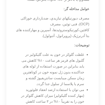
عوامل مداخله گر:
مصرف ديورتيكهاي تيازيدي، ضدبارداری خوراکی
(OCP)، فنی توئین، مصرف
کافئین،کورتیکوستروئیدها، آسپرین و مهارکننده های
بتا آدرنرژیک (پروپرانول، آتنولول).
توضیحات:
غلظت گلوکز در خون به علت گلیکولیز در
گلبول های قرمز هر ساعت ۱۰% کاهش می
یابد بنابراین در صورت استفاده از لوله های
جداکننده بدون ژل نمونه خون در کوتاهترین
زمان ممکن میبایست سانتریفیوژ گشته و
سرم یا پلاسما از سلول جدا گردد.
می توان با استفاده ازضد انعقاد فلوئورید
(مهار کننده گلیکولیز) میزان کاهش گلوکز در
خون را به تقریباً ۱۰% در ۳ ساعت کاهش