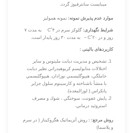
میبايست سانترفيوژ گردد.
موارد عدم پذیرش نمونه:
نمونه هموليز
شرایط نگهداری:
گلوكز سرم در C˚۴ به مدت ۷
روز و در C˚۲۰ – به مدت ۳۰ روز پايدار است.
کاربردهای بالینی :
تشخيص و مديريت ديابت مليتوس و ساير
اختلالات متابوليسم كربوهيدراتي نظير ديابت
حاملگي، هيپوگليسمي نوزادان، هيپوگليسمي
با منشأ ناشناخته و كارسينوم سلول جزاير
پانكراس ( لوزالمعده).
پايش عفونت، سوختگي ، شوك و مصرف
استروئيد درماني.
روش مرجع: :
روش آنزیماتیک هگزوکیناز ( در سرم
و پلاسما)