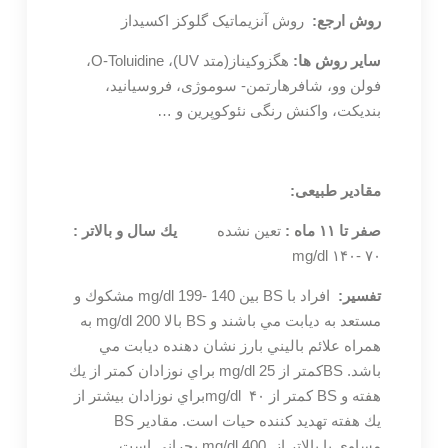
روش ارجع:
روش آنزیماتیک گلوکز اکسیداز
سایر روش ها:
هگزوکیناز(متد UV)، O-Toluidine،
فولن وو، شافرهارتمن- سوموژی، فروسیانید،
بندیکت، واکنش رنگی نئوکوپرین و …
مقادیر طبیعی:
صفر تا ۱۱ ماه :
تعين نشده
يك سال و بالاتر :
mg/dl ۱۴۰- ۷۰
تفسیر:
افراد با BS بين mg/dl 199- 140 مشكوك و
مستعد به ديابت مي باشند و BS بالا mg/dl 200 به
همراه علائم باليني بارز نشان دهنده ديابت مي
باشد. BSكمتر از mg/dl 25 براي نوزادان كمتر از يك
هفته و BS كمتر از mg/dl ۴۰براي نوزادان بيشتر از
يك هفته تهدید کننده حیات است. مقادير BS
مساوي يا بالاتر از mg/dl 400 بحراني است.