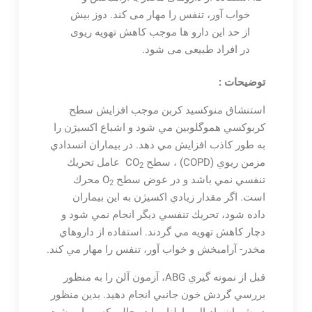
خواب آور، تنفس را مهار می کند. دوز بیش
از حد این دارو ها موجب کاهش تهویه ریوی
در افراد طبیعی می شود.
توضيحات :
استنشاق منوكسيد كربن موجب افزايش سطح
كربوكسي هموگلوبين مي شود و اشباع اكسيژن را
به طور كاذب افزايش مي دهد. در بيماران انسدادي
مزمن ريوي (COPD) ، سطح ‍‍CO
عامل تحريك
2
تنفسي نمي باشد و در عوض سطح O
محرك
2
است. اگر مقدار زيادي اكسيژن به اين بيماران
داده شود، تحريك تنفسي ديگر انجام نمي شود و
دچار كاهش تهويه مي گردند. استفاده از داروهاي
مخدر- آرامبخش و خواب آور، تنفس را مهار مي كند.
قبل از نمونه گيري ABG، آزمون آلن را به منظور
بررسي گردش خون جانبي انجام دهيد. بدين منظور