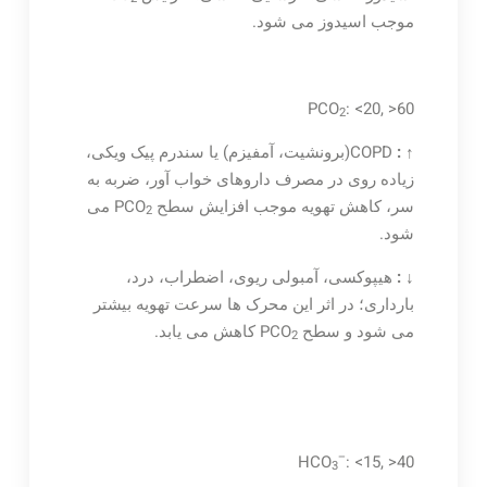
موجب اسیدوز می شود.
PCO
: <20, >60
2
↑
:
COPD(برونشیت، آمفیزم) یا سندرم پیک ویکی،
زیاده روی در مصرف داروهای خواب آور، ضربه به
سر، کاهش تهویه موجب افزایش سطح PCO
می
2
شود.
↓
:
هیپوکسی، آمبولی ریوی، اضطراب، درد،
بارداری؛ در اثر این محرک ها سرعت تهویه بیشتر
می شود و سطح PCO
کاهش می یابد.
2
–
HCO
: <15, >40
3