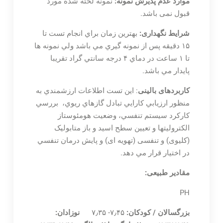
موارد عدم پذیرش نمونه:
نمونه لخته شده مورد
قبول نمی باشد.
شرایط نگهداری:
بهترين زمان براي انجام تست تا
۱۵ دقيقه پس از نمونه گيري مي باشد ولي نمونه ها
تا ۱ ساعت در دماي ۴ درجه سانتي گراد تقريبا
پايدار مي باشد.
کاربردهای بالینی
: اين تست اطلاعات ارزشمندي به
منظور ارزيابي كارايي تبادل گازهاي ريوي، بررسي
كاركرد سيستم تنفسي، وضعیت هومئوستاز
الکترولیتها و تعيين سطح اسيد و باز متابولیک
(کلیوی) و تنفسی (تهویه ای) و پايش درمان تنفسي
در اختيار قرار مي دهد.
مقادیر طبیعی:
PH
بزرگسالان / کودکان:
۷٫۴۵- ۷٫۳۵
نوزادان: