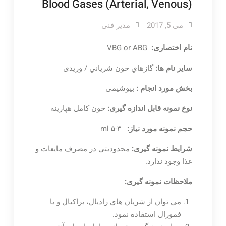
Blood Gases (Arterial, Venous)
می 5, 2017
مدیر فنی
نام اختصاری:
VBG or ABG
سایر نام ها:
گازهاي خون شرياني / وریدی
بخش مورد انجام :
بیوشیمی
نوع نمونه قابل اندازه گیری:
خون كامل هپارينه
حجم نمونه مورد نیاز:
۳-۵ ml
شرایط نمونه گیری:
محدوديتي در مصرف مايعات و
غذا وجود ندارد.
ملاحظات نمونه گیری:
مي توان از شريان هاي راديال، براكيال و يا
فمورال استفاده نمود.