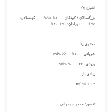
اشباع
O
2
بزرگسالان / کودکان:
۱۰۰%- ۹۵%
کهنسالان:
۹۵%
نوزادان:
۹۰%- ۴۰%
محتوی
O
2
شریانی
vol% 22- %۱۵
وریدی
۲۲ vol%-% 11
زیادی باز
۲ mEq/L± ۰
تفسیر:
محدوده بحرانی