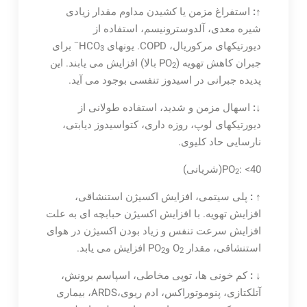
↑
:
استفراغ مزمن یا کشیدن مداوم مقدار زیادی
شیره معدی، آلدوسترونیسم، استفاده از
–
دیورتیکهای مرکوریال، COPD. یونهای HCO
برای
3
جبران کاهش تهویه (PO
بالا) افزایش می یابند. این
2
پدیده جبرانی در اسیدوز تنفسی بوجود می آید.
↓
:
اسهال مزمن و شدید، استفاده طولانی از
دیورتیکهای لوپ، روزه داری، کتواسیدوز دیابتی،
نارسایی حاد کلیوی.
: <40(شریانی)
PO
2
↑
:
پلی سیتمی، افزایش اکسیژن استنشاقی،
افزایش تهویه. با افزایش اکسیژن حبابچه ای به علت
افزایش سرعت تنفس و زیاد بودن اکسیژن در هوای
استنشاقی، مقدار O
وPO
افزایش می یابد.
2
2
↓
:
کم خونی ها، توپی مخاطی، اسپاسم برونش،
آتلکتازی، پنوموتوراکس، ادم ریوی،ARDS، بیماری