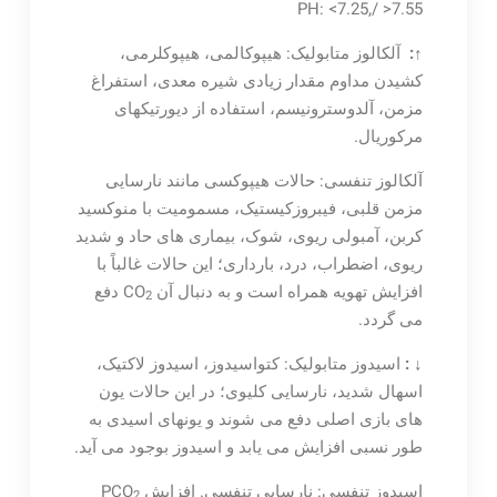
PH: <7.25,/ >7.55
↑
:
آلکالوز متابولیک: هیپوکالمی، هیپوکلرمی،
کشیدن مداوم مقدار زیادی شیره معدی، استفراغ
مزمن، آلدوسترونیسم، استفاده از دیورتیکهای
مرکوریال.
آلکالوز تنفسی: حالات هیپوکسی مانند نارسایی
مزمن قلبی، فیبروزکیستیک، مسمومیت با منوکسید
کربن، آمبولی ریوی، شوک، بیماری های حاد و شدید
ریوی، اضطراب، درد، بارداری؛ این حالات غالباً با
افزایش تهویه همراه است و به دنبال آن CO
دفع
2
می گردد.
↓
:
اسیدوز متابولیک: کتواسیدوز، اسیدوز لاکتیک،
اسهال شدید، نارسایی کلیوی؛ در این حالات یون
های بازی اصلی دفع می شوند و یونهای اسیدی به
طور نسبی افزایش می یابد و اسیدوز بوجود می آید.
اسیدوز تنفسی: نارسایی تنفسی. افزایش PCO
2