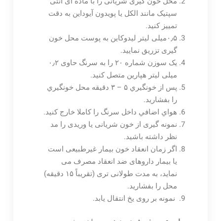
محل خون گیری شریانی را با ماده ای آنتی
سپتیک مانند الکل یا پویدون آیوداین به دقت
تمییز کنید.
۰٫۵میلی لیتر لیدوکاین به پوست محل خون
گیری تزریق نمایید.
یک سوزن شماره ۲۰ را به سرنگ حاوی ۰٫۲
میلی لیتر هپارین متصل کنید.
پس از خونگيري ۵ – ۳ دقيقه محل خونگيري
را بفشاريد.
هواي اضافي داخل سرنگ را كاملا خارج كنيد.
نمونه گیری از خون شریانی یا وریدی را مد
نظر داشته باشید.
اگر زمان انعقاد خون بیمار غیرطبیعی است
یا بیمار داروهای ضد انعقاد مصرف می
نماید، به مدت طولانی تری (تقریباً ۱۵ دقیقه)
محل را بفشارید.
نمونه بر روی یخ انتقال یابد.