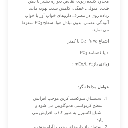
محدود کننده ریوی، نقایص دیواره دهلیز یا بطن
قلب، آمبولی، خفگی، کاهش شدید تهویه مانند
زیاده روی در مصرف داروهای خواب آور یا خواب
آلودگی عصبی. بدون تبادل هوا، سطح PO
سقوط
2
می نماید.
اشباع
O
% ۷۵ یا کمتر
:
2
↑ یا ↓همانند PO
2
زیادی باز
±۳ mEq/L
:
عوامل مداخله گر:
استنشاق منوکسید کربن موجب افزایش
سطح کربوکسی هموگلوبین می شود و
اشباع اکسیژن به طور کاذب افزایش می
یابد.
استفاده از داروهای مخدر یا آرامبخش و