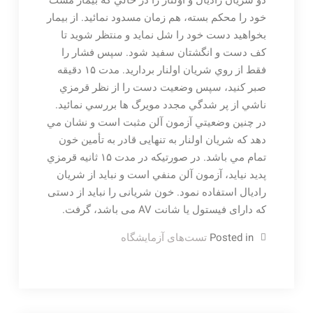
دو شريان راديال و اولنار را در حالي كه بيمار مشت
خود را محكم بسته، هم زمان مسدود نمائيد. از بيمار
بخواهيد دست خود را شل نمايد و منتظر شويد تا
كف دست و انگشتان سفيد شود. سپس فشار را
فقط از روي شريان اولنار برداريد. مدت ۱۵ دقيقه
صبر كنيد، سپس وضعيت دست را از نظر قرمزي
ناشي از پر شدگي مجدد مويرگ ها بررسي نمائيد.
در چنين وضعيتي آزمون آلن مثبت است و نشان مي
دهد كه شريان اولنار به تنهایی قادر به تأمین خون
تمام مي باشد. در صورتيكه در مدت ۱۵ ثانيه قرمزي
پديد نيايد، آزمون آلن منفي است و نبايد از شريان
راديال استفاده نمود. خون شریانی را نباید از دستی
که دارای فیستول یا شانت AV می باشد، گرفت.
Posted in
تست‌های آزمایشگاه