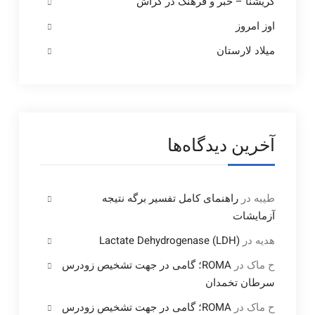
گریشنا – خبر و فرهنگ در گراش
اوز امروز
میلاد لارستان
آخرین دیدگاه‌ها
طیبه
در
راهنمای کامل تفسیر برگه نتیجه
آزمایشات
هدیه
در
Lactate Dehydrogenase (LDH)
ح ماک
در
ROMA؛ گامی در جهت تشخیص زودرس
سرطان تخمدان
ح ماک
در
ROMA؛ گامی در جهت تشخیص زودرس