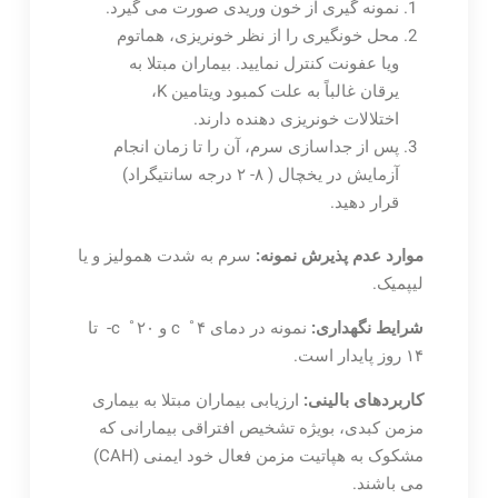
نمونه گیری از خون وریدی صورت می گیرد.
محل خونگیری را از نظر خونریزی، هماتوم
ویا عفونت کنترل نمایید. بیماران مبتلا به
یرقان غالباً به علت کمبود ویتامین K،
اختلالات خونریزی دهنده دارند.
پس از جداسازی سرم، آن را تا زمان انجام
آزمایش در یخچال ( ۸- ۲ درجه سانتیگراد)
قرار دهید.
موارد عدم پذیرش نمونه:
سرم به شدت همولیز و یا
لیپمیک.
شرایط نگهداری:
نمونه در دمای c ˚۴ و c ˚۲۰- تا
۱۴ روز پایدار است.
کاربردهای بالینی:
ارزیابی بیماران مبتلا به بیماری
مزمن کبدی، بویژه تشخیص افتراقی بیمارانی که
مشکوک به هپاتیت مزمن فعال خود ایمنی (CAH)
می باشند.