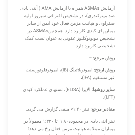
آزمایش ASMAs همراه با آزمایش AMA ( آنتی بادی
ضد میتوکندری)، در تشخیص افتراقی سیروز اولیه
صفراوی و هپاتیت مزمن فعال خود ایمن از سایر
بیماریهای کبدی کاربرد دارد. همچنینASMAs در
تشخیص مونونوکلئوز عفونی به عنوان تست کمک
تشخیصی کاربرد دارد.
روش مرجع: –
روش ارجح:
ایمونوبلاتینگ (IB)، ایمونوفلوئورسنت
غیر مستقیم (IFA)
.
سایر روشها:
الایزا (ELISA)، تستهای عملکرد کبدی
(LFT).
مقادیر مرجع:
تیتر ۱:۲۰> منفی گزارش می گردد.
تیتر آنتی بادی در محدوده۱:۸۰ تا ۱:۳۲۰ معمولاً در
بیماران مبتلا به هپاتیت مزمن فعال رخ می دهد؛