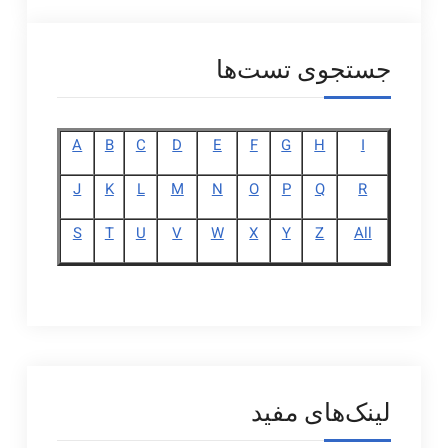
جستجوی تست‌ها
A
B
C
D
E
F
G
H
I
J
K
L
M
N
O
P
Q
R
S
T
U
V
W
X
Y
Z
All
لینک‌های مفید