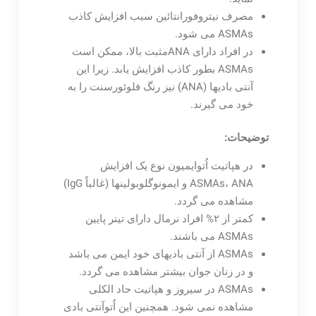
مصرف نیتروفورانتائین سبب افزایش کاذب
ASMAs می شود.
در افراد دارای ANAمثبت بالا، ممکن است
ASMAs بطور کاذب افزایش یابد. زیرا این
آنتی بادیها (ANA) نیز رنگ فلوئورسنت را به
خود می گیرند.
توضیحات:
در هپاتیت اُتوایمیون نوع یک افزایش
ASMAs، ANA و ایمونوگلوبولینها (غالباً IgG)
مشاهده می گردد.
کمتر از ۲% افراد نرمال دارای تیتر پایین
ASMAs می باشند.
ASMAs از آنتی بادیهای خود ایمن می باشد
و در زنان جوان بیشتر مشاهده می گردد.
ASMAs در سیروز و هپاتیت حاد الکلی
مشاهده نمی شود. همچنین این اُتوآنتی بادی