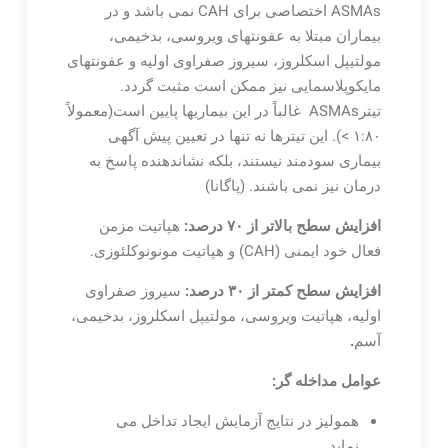
ASMAs اختصاصی برای CAH نمی باشد و در
بیماران مبتلا به عفونتهای ویروسی، بدخیمی،
مولتیپل اسکلروز، سیروز صفراوی اولیه و عفونتهای
مایکوپلاسمایی نیز ممکن است مثبت گردد.
تیترASMAs غالباً در این بیماریها پایین است(معمولاً
۱:۸۰ >). این تیترها نه تنها در تعیین پیش آگهی
بیماری سودمند نیستند، بلکه نشاندهنده پاسخ به
درمان نیز نمی باشند. (پاگانا)
افزایش سطح بالاتر از ۷۰ درصد:
هپاتیت مزمن
فعال خود ایمنی (CAH) و هپاتیت مونونوکلئوزی.
افزایش سطح کمتر از ۳۰ درصد:
سیروز صفراوی
اولیه، هپاتیت ویروسی، مولتیپل اسکلروز، بدخیمی،
آسم
.
عوامل مداخله گر:
همولیز در نتایج آزمایش ایجاد تداخل می
نماید.