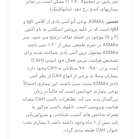
تیتر پایین تر (معمولاً ۱:۸۰ >) ممکن است در سایر
بیماریهای کبدی رخ دهد. (مایوکلنیک)
تفسیر:
ASMAs نوعی اُتو آنتی بادی از کلاس IgG و
IgM است که بر علیه پروتئین اسکلتی به نام اکتین
(F و G) موجود در عضله صاف ترشح می شود. تیتر
ASMAs در سرم طبیعی بیش از ۱:۲۰ نمی باشد.
ASMAs معمول ترین آنتی بادی شناخته شده برای
تشخیص هپاتیت مزمن فعال خود ایمنی (CAH)
است و در ۸۰%- ۷۰% مبتلایان به CAH وجود دارد.
بیماران مبتلا به برخی از انواع CAH از نظر آنتی
بادی ASMAs مثبت نمی باشند. این بیماری احتمالاً
نوعی بیماری خودایمن است که غالباً در زنان
بزرگسال پدید می آید. تظاهرات بالینی CAH مشابه
هپاتیت ویروسی است. تابلوی بالینی مذکور به
همراه شاخص های آسیب شناختی و سرولوژیکی
باید بیش از ۶ ماه وجود داشته باشد تا بیماری تحت
عنوان CAH طبقه بندی گردد.