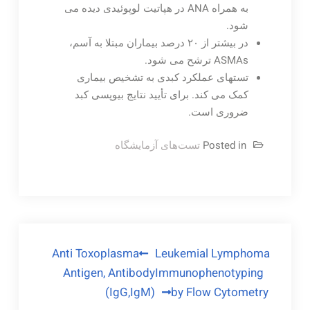
به همراه ANA در هپاتیت لوپوئیدی دیده می
شود.
در بیشتر از ۲۰ درصد بیماران مبتلا به آسم،
ASMAs ترشح می شود.
تستهای عملکرد کبدی به تشخیص بیماری
کمک می کند. برای تأیید نتایج بیوپسی کبد
ضروری است.
Posted in
تست‌های آزمایشگاه
راهبری
Anti Toxoplasma
Leukemial Lymphoma
Antigen, Antibody
Immunophenotyping
نوشته
(IgG,IgM)
by Flow Cytometry