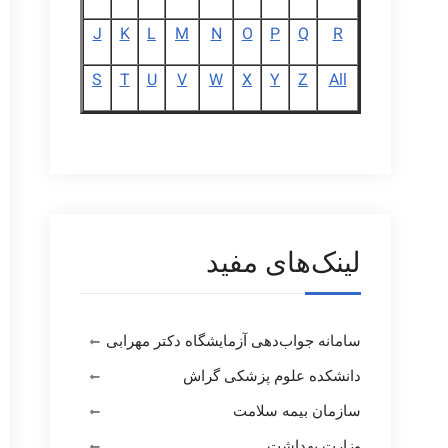
J
K
L
M
N
O
P
Q
R
S
T
U
V
W
X
Y
Z
All
لینک‌های مفید
سامانه جواب‌دهی آزمایشگاه دکتر مهرابی
دانشکده علوم پزشکی گراش
سازمان بیمه سلامت
وزارت بهداشت