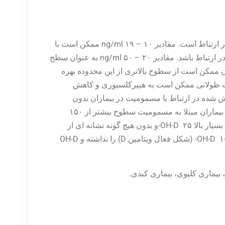
مقادیر ۱۰ ng/ml > با بیماری راشیتیسم و استئومالاسی در ارتباط است. مقادیر ۱۰ – ۱۹ ng/ml ممکن است با
افزایش خطر ابتلا به پوکی استخوان و یا هیپرپاراتیروئیدیسم ثانویه در ارتباط باشد. مقادیر ۲۰ – ۵۰ ng/ml به عنوان سطح
وان ممکن است از سطوح بالاتری از این محدوده بهره
 مکمل کلسیم به مدت طولانی ممکن است به هیپرکلسیوری و کاهش
ng/ml پایین ترین سطح گزارش شده در ارتباط با مسمومیت در بیماران بدون
هیپرپاراتیروئیدیسم اولیه با عملکرد کلیوی طبیعی می باشد. بیشتر بیماران مبتلا به مسمومیت سطوح بیشتر از ۱۵۰
ng/ml می باشند. بیماران مبتلا به نارسایی کلیوی می تواند سطوح بسیار بالا OH-D ۲۵-و بدون هیچ گونه نشانه ای از
سمیت داشته باشند زیرا کلیه نارسا توانایی تبدیل OH-D ۲۵- به OH-D ۱-۲۵- (شکل فعال ویتامین D) را نداشته و OH-D
 بیماری کلیوی، بیماری کبدی.