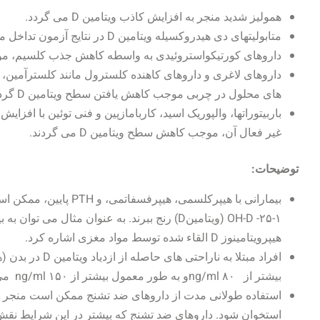
همولیز شدید منجر به افزایش کاذب ویتامین D می گردد.
متابولیتهای دی هیدروکسیله ویتامین D در نتایج آزمون تداخل می کنند (واکنش متقاطع).
داروهای کورتیکواستروئیدی به واسطه کاهش جذب کلسیم، موجب کاهش 
های محلول در چربی موجب کاهش یافتن سطح ویتامین D گردند.
غیر فعال آن، موجب کاهش سطح ویتامین D می گردند.
توضیحات:
۱-۲۵- OH-D (ویتامینD) رنج ببرند. به عنوان مثال 
هیپرویتامینوز D القاء شده توسط مواد مغزی اشاره کرد.
بیشتر از ۸۰ ng/mlو به طور معمول بیشتر از ۱۵۰ ng/ml می باشند.
استخوان شود. داروهای ضد تشنج که بیشتر در این شرایط نقش دار