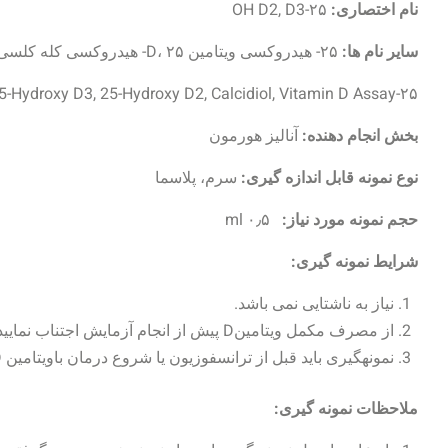
نام اختصاری:
۲۵-OH D2, D3
سایر نام ها:
۲۵- هیدروکسی ویتامین D، ۲۵- هیدروکسی کله کلسی فرول،
۲۵-Hydroxycholecalciferol, 25-Hydroxy D3, 25-Hydroxy D2, Calcidiol, Vitamin D Assay.
بخش انجام دهنده:
آنالیز هورمون
نوع نمونه قابل اندازه گیری:
سرم، پلاسما
حجم نمونه مورد نیاز:
۰٫۵ ml
شرایط نمونه گیری:
نیاز به ناشتایی نمی باشد.
از مصرف مکمل ویتامینD پیش از انجام آزمایش اجتناب نمایید.
نمونه‏گیری باید قبل از ترانسفوزیون یا شروع درمان باویتامین D صورت گیرد.
ملاحظات نمونه گیری: