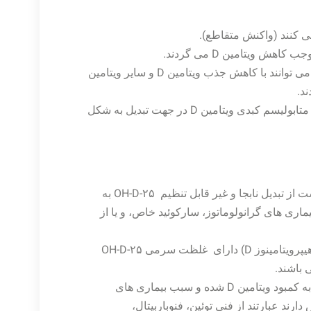
ویتامین D می گردند.
داروهای لاغری و داروهای کاهنده کلسترول مانند کلسترآمین، می توانند با کاهش جذب ویتامین D و سایر ویتامین
باربیتوراتها، والپوریک اسید، کاربامازپین و فنی توئین با افزایش متابولیسم کبدی ویتامین D در جهت تبدیل به شکل
بیمارانی با هیپرکلسمی، هیپرفسفاتمی، و PTH پایین، ممکن است از تبدیل نابجا و غیر قابل تنظیم ۲۵-OH-D به
می توان به بیماری های گرانولوماتوز، سارکوئید خاص، و یا از
افراد مبتلا به ناراحتی های حاصله از ازدیاد ویتامین D در بدن (هیپرویتامینوز D) دارای غلظت سرمی ۲۵-OH-D
استفاده طولانی مدت از داروهای ضد تشنج ممکن است منجر به کمبود ویتامین D شده و سبب بیماری های
ند عبارتند از فنی توئین، فنوباربیتال،