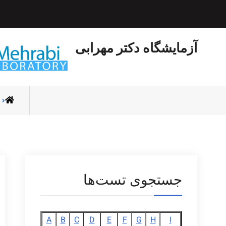
Ski
t
conten
آزمایشگاه دکتر مهرابی
جستجوی تست‌ها
A
B
C
D
E
F
G
H
I