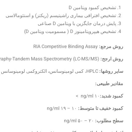
تشخیص کمبود ویتامین D
تشخیص افتراقی بیماری راشیتیسم (ریکتز) و استئومالاسی
پایش درمان جایگزین با ویتامین D صناعی
تشخیص هیپرویتامینوز D ( مسمومیت ویتامین D)
روش مرجع:
RIA Competitive Binding Assay
روش ارجح:
graphy-Tandem Mass Spectrometry (LC-MS/MS)
سایر روشها:
HPLC، کمی لومینوسانس
،
الکتروکمی لومینوسانس
مقادیر طبیعی:
کمبود شدید:
۱۰ ng/ml >
کمبود خفیف تا متوسط:
۱۰ – ۱۹ ng/ml
سطح مطلوب:
۲۰ – ۵۰ ng/ml