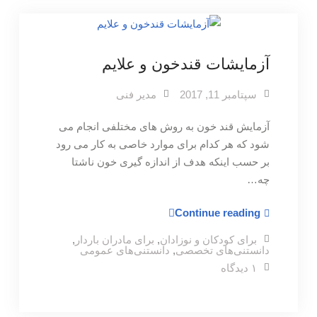
+
جدول
آزمایشات قند‌خون و علایم
سپتامبر 11, 2017
مدیر فنی
آزمایش قند خون به روش های مختلفی انجام می
شود که هر کدام برای موارد خاصی به کار می رود
بر حسب اینکه هدف از اندازه گیری خون ناشتا
چه…
آزمایشات
Continue reading
قند‌خون
برای کودکان و نوزادان
,
برای مادران باردار
,
و
دانستنی‌های تخصصی
,
دانستنی‌های عمومی
علایم
برای
۱ دیدگاه
آزمایشات
قند‌خون
و
علایم