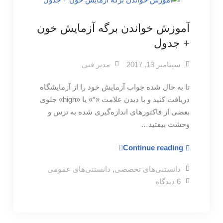
آموزش خواندن برگه آزمایش خون
+ جدول
سپتامبر 13, 2017
مدیر فنی
تا به حال شده جواب آزمایش خود را از آزمایشگاه
دریافت کنید و با دیدن علامت «*» یا «high» جلوی
بعضی از فاکتور‌های اندازه‌گیری شده به ترس و
وحشت بیفتید…
آموزش
Continue reading
خواندن
دانستنی‌های تخصصی
,
دانستنی‌های عمومی
برگه
برای
6 دیدگاه
آزمایش
آموزش
خون
خواندن
برگه
+
آزمایش
خون
جدول