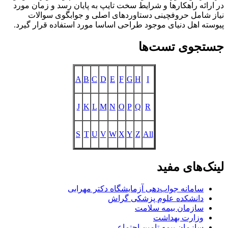
در ارائه راهکارها و شرايط سخت تايپ به پايان رسد و زمان مورد
نياز شامل حروفچينی دستاوردهای اصلی و جوابگوی سوالات
پيوسته اهل دنيای موجود طراحی اساسا مورد استفاده قرار گيرد.
جستجوی تست‌ها
A
B
C
D
E
F
G
H
I
J
K
L
M
N
O
P
Q
R
S
T
U
V
W
X
Y
Z
All
لینک‌های مفید
سامانه جواب‌دهی آزمایشگاه دکتر مهرابی
دانشکده علوم پزشکی گراش
سازمان بیمه سلامت
وزارت بهداشت
سازمان بیمه تامین اجتماعی