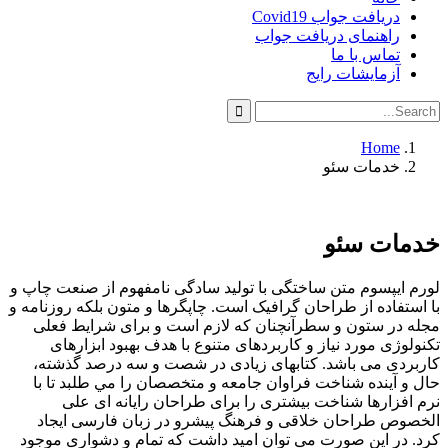
دریافت جواب Covid19
راهنمای دریافت جواب
تماس با ما
آزمایشات رایج
Search
Search
for:
Home
خدمات سئو
خدمات سئو
لورم ايپسوم متن ساختگی با توليد سادگی نامفهوم از صنعت چاپ و
با استفاده از طراحان گرافيک است. چاپگرها و متون بلکه روزنامه و
مجله در ستون و سطرآنچنان که لازم است و برای شرايط فعلی
تکنولوژی مورد نياز و کاربردهای متنوع با هدف بهبود ابزارهای
کاربردی می باشد. کتابهای زيادی در شصت و سه درصد گذشته،
حال و آينده شناخت فراوان جامعه و متخصصان را مي طلبد تا با
نرم افزارها شناخت بيشتری را برای طراحان رايانه ای علی
الخصوص طراحان خلاقی و فرهنگ پيشرو در زبان فارسی ايجاد
کرد. در اين صورت می توان اميد داشت که تمام و دشواری موجود