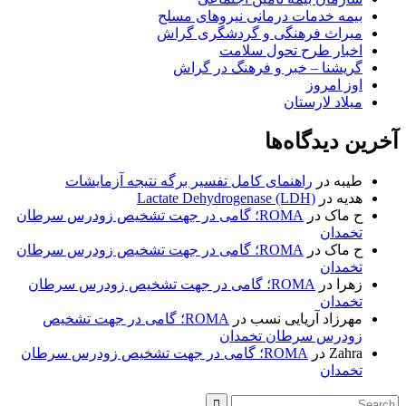
بیمه خدمات درمانی نیروهای مسلح
میراث فرهنگی و گردشگری گراش
اخبار طرح تحول سلامت
گریشنا – خبر و فرهنگ در گراش
اوز امروز
میلاد لارستان
آخرین دیدگاه‌ها
طیبه
در
راهنمای کامل تفسیر برگه نتیجه آزمایشات
هدیه
در
Lactate Dehydrogenase (LDH)
ح ماک
در
ROMA؛ گامی در جهت تشخیص زودرس سرطان
تخمدان
ح ماک
در
ROMA؛ گامی در جهت تشخیص زودرس سرطان
تخمدان
زهرا
در
ROMA؛ گامی در جهت تشخیص زودرس سرطان
تخمدان
مهرزاد آریایی نسب
در
ROMA؛ گامی در جهت تشخیص
زودرس سرطان تخمدان
Zahra
در
ROMA؛ گامی در جهت تشخیص زودرس سرطان
تخمدان
Search