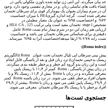
حد بیان میگردند. این آنتی ژن تولید شده باوزن ملکولی پائین در
غشاء بافت های تناسلی زنان و در مجاری تنفسی وجود دارد. وجود
آن در سرم بیماران بعنوان یک بیومارکر قوی برای سرطان تخمدان
معرفی شده است. گرچه اندازه گیریHE4 با میزان حساسیت
۷۲% و اختصاصیت ۹۵% به عنوان یک معیار مطمئن در
تشخیص stage I تخمدان مفید است ولی ترکیب 125 , HE4 CA و
ارزیابی هم زمان این دو در سرم بیمار بنام تست Roma عامل
دقیقتری برای شناسائی سرطان تخمدان می باشد و حساسیت
تست رابه ۶/۷۸ % ارتقا میدهداختصاصیت آنرا به ۹۵% میرساند.
))
Roma index
((
پیش بینی سرطان اپی تلیال تخمدان تحت عنوان Roma ((الگوریتم
ریسک بدخیمی تخمدان)) نزد زنان قبل و بعد از یائسگی قابل انجام
است و این زنان بدو گروه کم خطر و پرخطر طبقه بندی میگردند.
در زنان پیش از یائسگی ، Roma کمتر از ۱۱٫۴ با ریسک پایین
معرفی میگردند و در زنان با Roma بیش از ۱۱٫۴، ریسک بالا و یا
بعنوان افراد پرخطر تلقی می شوند. در نزد زنان یائسه Roma کمتر
از ۲۹٫۹ ریسک پایین تلقی می شود و زنان با Roma بیشتر از ۲۹٫۹
افراد پرخطر یا با ریسک بالا سرطان تخمدان معرفی می شوند.
جستجوی تست‌ها