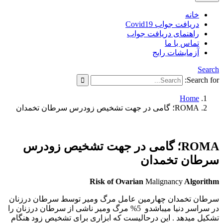
خانه
دریافت جواب Covid19
راهنمای دریافت جواب
تماس با ما
آزمایشات رایج
Search
Search for:
Home
ROMA؛ گامی در جهت تشخیص زودرس سرطان تخمدان
ROMA؛ گامی در جهت تشخیص زودرس
سرطان تخمدان
Risk of Ovarian
Malignancy
Algorithm
سرطان تخمدان چهارمین عامل مرگ ومیر توسط سرطان درزنان
در سراسر دنیا میباشدو 5% مرگ ومیر ناشی از سرطان درزنان را
تشکیل میدهد . این درحالیست که ابزاری برای تشخیص زود هنگام