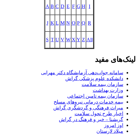
A
B
C
D
E
F
G
H
I
J
K
L
M
N
O
P
Q
R
S
T
U
V
W
X
Y
Z
All
لینک‌های مفید
سامانه جواب‌دهی آزمایشگاه دکتر مهرابی
دانشکده علوم پزشکی گراش
سازمان بیمه سلامت
وزارت بهداشت
سازمان بیمه تامین اجتماعی
بیمه خدمات درمانی نیروهای مسلح
میراث فرهنگی و گردشگری گراش
اخبار طرح تحول سلامت
گریشنا – خبر و فرهنگ در گراش
اوز امروز
میلاد لارستان