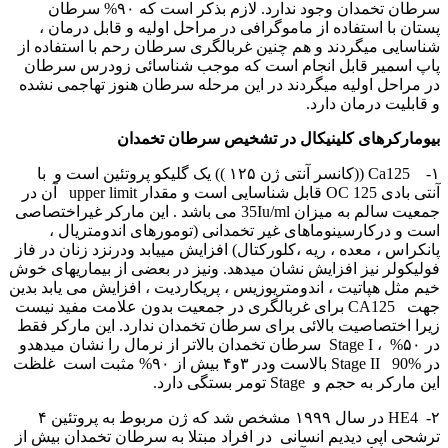
سرطان تخمدان وجود ندارد. لازم بذکر است که ۹۰% سرطان
پستان با استفاده از ماموگرافی در مراحل اولیه و قابل درمان ،
شناسایی میگردند و هم چنین غربالگری سرطان رحم با استفاده از
پاپ اسمیر قابل انجام است که موجب شناسائی زودرس سرطان
در مراحل اولیه میگردند در این مرحله سرطان هنوز تهاجمی نشده
و قابلیت درمان دارد.
بیومارکرهای کلینیکال در تشخیص سرطان تخمدان
۱- Ca125 ((کانسر آنتی ژن ۱۲۵ )) یک گلیکو پروتئین است و با
آنتی بادی 125 OC قابل شناسایی است و مقدار upper limit آن در
جمعیت سالم به میزان 35Iu/ml می باشد . این مارکر غیراختصاصی
است و درکارسینوماهای غیر تخمدانی (تومورهای اندومتریال ،
پانکراس ، معده ، ریه ،کلورکتال) افزایش مییابد ودرنزد زنان در فاز
فولیکولر نیز افزایش نشان میدهد. ونیز در بعضی از بیماریهای خوش
خیم مثل هپاتیت ، اندومتریوزیس ، پریکاردیت ، افزایش می یابد بدین
جهت CA125 برای غربالگری در جمعیت بدون علامت مفید نیست
زیرا اختصاصیت بالائی برای سرطان تخمدان ندارد. این مارکر فقط
در ۵۰% ، Stage I سرطان تخمدان بالاتر از نرمال را نشان میدهدو
در Stage II 90% بالاست ودر ۳و۴ بیش از ۹۰% مثبت است غلظت
این مارکر به حجم و Stage تومر بستگی دارد.
۲- HE4 در سال ۱۹۹۹ مشخص شد که ژن مربوط به پروتئین ۴
ترشحی اپی دیدیم انسانی در افراد مبتلا به سرطان تخمدان بیش از