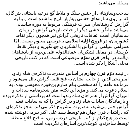
مسئله می‌باشند.
ساخت‌وسازهائی از جنس سنگ و ملاط گچ در تپه باستانی بئر گال،
که بر روی سازه‌های خشتی پیش‌از تاریخ بنا شده است و بنا به
گزارش کارشناسان میراث فرهنگی مربوط به دوره ساسانی
می‌باشد بیانگر بخشی دیگر از حیات تاریخی گراش در زمان
ساسانیان است اتفاقات تاریخی گراش نیز همچون دیگر نقاط
کشورمان، در
قرون اوّلیه اسلامی
به‌درستی معلوم نیست. امّا
همراهی سپاهی از گراش با لشکریان جهانگیریه و دیگر نقاط
لارستان در مقابل لشکریان عمادالدوله علی‌بن‌بویه از پادشاهان
دیالمه در اواخر
قرن سوّم
موضوعی است که در کتب تاریخی
محلی آشکارا ذکر شده است.
در نیمه دوّم
قرن چهارم
بر اساس مندرجات تذکره‌ی شاه زندو،
امیرمحی‌الدین از جانب ایشان به فتح قلعه گراش نائل می‌شود و
فرمانده قلعه را که شخصی بنام صارم بن‌خوره مجوسی بوده، به
اسلام دعوت می‌کند. و مؤید این نکته، متن شجره‌نامه سادات و
امیران گراش از همراهان شاه زندو است که برداشتی از تذکره بوده
و بازماندگان سادات شاه زندو در گراش را که به سادات فعلی
گراش ختم می‌شود، به‌صورت مشروح ذکر می‌کند. به‌جز تذکره‌ای
که درابتدای قرن چهاردهم توسط سید علی اکبر بیرمی نوشته شده
است در هیچ‌کدام از کتب تاریخی دردسترس، به فتح قلاع منطقه
توسط شاه‌زندو، کوچک‌ترین اشاره‌ای نگردیده است.