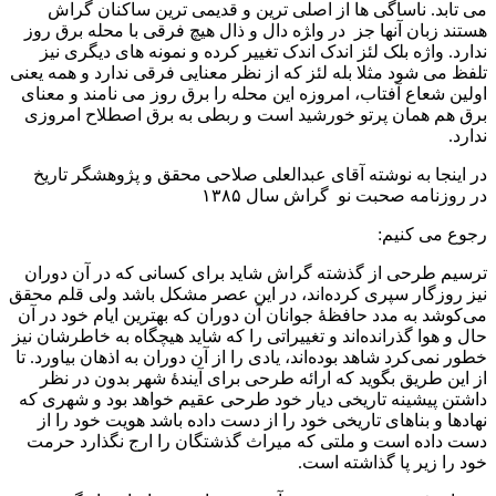
می تابد. ناساگی ها از اصلی ترین و قدیمی ترین ساکنان گراش
هستند زبان آنها جز در وا‍ژه دال و ذال هیچ فرقی با محله برق روز
ندارد. واژه بلک لئز اندک اندک تغییر کرده و نمونه های دیگری نیز
تلفظ می شود مثلا بله لئز که از نظر معنایی فرقی ندارد و همه یعنی
اولین شعاع آفتاب، امروزه این محله را برق روز می نامند و معنای
برق هم همان پرتو خورشید است و ربطی به برق اصطلاح امروزی
ندارد.
در اینجا به نوشته آقای عبدالعلی صلاحی محقق و پژوهشگر تاریخ
در روزنامه صحبت نو گراش سال ۱۳۸۵
رجوع می کنیم:
ترسیم طرحی از گذشته گراش شاید برای کسانی که در آن دوران
نیز روزگار سپری کرده‌اند، در این عصر مشکل باشد ولی قلم محقق
می‌کوشد به مدد حافظۀ جوانان آن دوران که بهترین ایام خود در آن
حال و هوا گذرانده‌اند و تغییراتی را که شاید هیچگاه به خاطرشان نیز
خطور نمی‌کرد شاهد بوده‌اند، یادی را از آن دوران به اذهان بیاورد. تا
از این طریق بگوید که ارائه طرحی برای آیندۀ شهر بدون در نظر
داشتن پیشینه تاریخی دیار خود طرحی عقیم خواهد بود و شهری که
نهادها و بناهای تاریخی خود را از دست داده باشد هویت خود را از
دست داده است و ملتی که میراث گذشتگان را ارج نگذارد حرمت
خود را زیر پا گذاشته است.