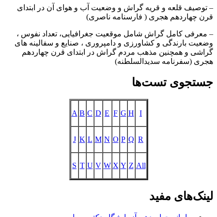
– توصیف قلعه و قریه گراش و وضعیت آب و هوای آن در ابتدای
قرن چهاردهم هجری ( فارسنامه ناصری)
– معرفی کامل گراش شامل موقعیت جغرافیایی، تعداد نفوس ،
وضعیت بارندگی و کشاورزی و دامپروری ، صنایع و سفالینه های
گراشی و همچنین مذهب مردم گراش در ابتدای قرن چهاردهم
هجری (سفرنامه سدیدالسلطنه)
جستجوی تست‌ها
A
B
C
D
E
F
G
H
I
J
K
L
M
N
O
P
Q
R
S
T
U
V
W
X
Y
Z
All
لینک‌های مفید