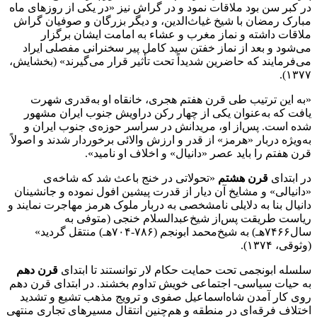
در کبر سن بود ملاقات نمود و در گراش نیز «در یکی از روزهای ماه
مبارک رمضان با شیخ غیاث‌الدین، و دیگر بزرگان و صوفیان گراش
ملاقات داشته و نماز مغرب و عشاء به امامت ایشان برگزار
می‌شود و بعد از نماز خفتن سید کامل پیر سخنرانی مفصلی ایراد
می‌فرمایند که حاضرین شدیداً تحت تأثیر قرار می‌گیرند» (بخشایش،
۱۳۷۷).
«به این ترتیب طی قرن هفتم هجری، خانقاه او به‌قدری شهرت
یافت که به‌عنوان یکی از چهار رکن دراویش جنوب ایران مشهور
شده است. پس‌از او، مریدانش در سراسر حوزه‌ی جنوب ایران و
به‌ویژه دربار «هرمز» از قدر و ارزش والائی برخوردار شدند و اصولاً
قرن هفتم را باید عصر «دانیال» و اخلاف او نامید».
در ابتدای
قرن هشتم
«تحولاتی در خنج باعث شد که شاخه‌ی
«دانیالی» و مشایخ آن دیار از قدرت پیشین افول نموده و جانشینان
دانیال بنا به دلایلی نامشخصی به دربار ملوک هرمز مهاجرت نمایند و
ریاست طریقت پس‌از شیخ‌عبدالسلام خنجی (متوفی به
سال۷۴۶۶هـ) به شیخ‌محمد ابونجم (۷۸۶-۷۰۴هـ) منتقل گردید»
(وثوقی، ۱۳۷۴).
سلسله ابونجمی تحت حمایت حکام لار توانستند تا ابتدای
قرن دهم
به حیات سیاسی- اجتماعی خویش تداوم بخشند. در ابتدای قرن دهم
روی کار آمدن شاه‌اسماعیل صفوی و ترویج مذهب تشیع و تشدید
اختلاف فرقه‌ای در منطقه و هم‌چنین انتقال مسیرهای تجاری منتهی