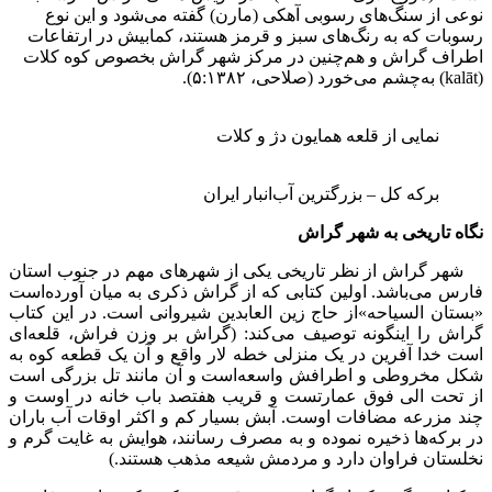
نوعی از سنگ‌های رسوبی آهکی (مارن) گفته می‌شود و این نوع
رسوبات که به رنگ‌های سبز و قرمز هستند، کمابیش در ارتفاعات
اطراف گراش و هم‌چنین در مرکز شهر گراش بخصوص کوه کلات
(kalāt) به‌چشم می‌خورد (صلاحی، ۵:۱۳۸۲).
نمایی از قلعه همایون دژ و کلات
برکه کل – بزرگترین آب‌انبار ایران
نگاه تاریخی به شهر گراش
شهر گراش از نظر تاریخی یکی از شهرهای مهم در جنوب استان
فارس می‌باشد. اولین کتابی که از گراش ذکری به میان آورده‌است
«بستان السیاحه»از حاج زین العابدین شیروانی است. در این کتاب
گراش را اینگونه توصیف می‌کند: (گراش بر وزن فراش، قلعه‌ای
است خدا آفرین در یک منزلی خطه لار واقع و آن یک قطعه کوه به
شکل مخروطی و اطرافش واسعه‌است و آن مانند تل بزرگی است
از تحت الی فوق عمارتست و قریب هفتصد باب خانه در اوست و
چند مزرعه مضافات اوست. آبش بسیار کم و اکثر اوقات آب باران
در برکه‌ها ذخیره نموده و به مصرف رسانند، هوایش به غایت گرم و
نخلستان فراوان دارد و مردمش شیعه مذهب هستند.)