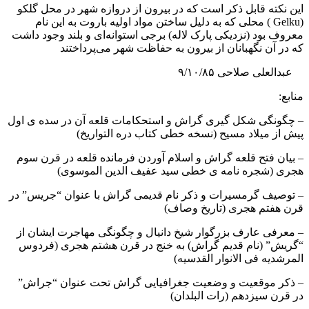
این نکته قابل ذکر است که در بیرون از دروازه شهر در محل گلکو
(Gelku ) محلی که به دلیل ساختن مواد اولیه باروت به این نام
معروف بود (نزدیکی پارک لاله) برجی استوانه‌ای و بلند وجود داشت
که در آن نگهبانان از بیرون به حفاظت شهر می‌پرداختند
عبدالعلی صلاحی ۹/۱۰/۸۵
منابع:
– چگونگی شکل گیری گراش و استحکامات قلعه آن در سده ی اول
پیش از میلاد مسیح (نسخه خطی کتاب دره التواریخ)
– بیان فتح قلعه گراش و اسلام آوردن فرمانده قلعه در قرن سوم
هجری (شجره نامه ی خطی سید عفیف الدین الموسوی)
– توصیف گرمسیرات و ذکر نام قدیمی گراش با عنوان “جریس” در
قرن هفتم هجری (تاریخ وصاف)
– معرفی عارف بزرگوار شیخ دانیال و چگونگی مهاجرت ایشان از
“گریش” (نام قدیم گراش) به خنج در قرن هشتم هجری (فردوس
المرشدیه فی الانوار القدسیه)
– ذکر موقعیت و وضعیت جغرافیایی گراش تحت عنوان “جراش”
در قرن سیزدهم (رات البلدان)