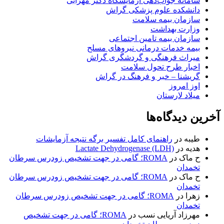
سامانه جواب‌دهی آزمایشگاه دکتر مهرابی
دانشکده علوم پزشکی گراش
سازمان بیمه سلامت
وزارت بهداشت
سازمان بیمه تامین اجتماعی
بیمه خدمات درمانی نیروهای مسلح
میراث فرهنگی و گردشگری گراش
اخبار طرح تحول سلامت
گریشنا – خبر و فرهنگ در گراش
اوز امروز
میلاد لارستان
آخرین دیدگاه‌ها
طیبه
در
راهنمای کامل تفسیر برگه نتیجه آزمایشات
هدیه
در
Lactate Dehydrogenase (LDH)
ح ماک
در
ROMA؛ گامی در جهت تشخیص زودرس سرطان
تخمدان
ح ماک
در
ROMA؛ گامی در جهت تشخیص زودرس سرطان
تخمدان
زهرا
در
ROMA؛ گامی در جهت تشخیص زودرس سرطان
تخمدان
مهرزاد آریایی نسب
در
ROMA؛ گامی در جهت تشخیص