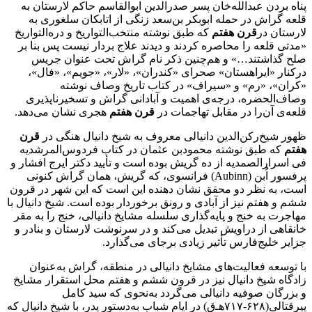
پناه بردن عبدالله‌خان پسر صدرالدین ابوالقاسم حاکم لارستان به
قلعه گراش در حمله ابوبکر بن‌سعد زنگی از اتابکان سلغوری به
لارستان در
قرن هفتم
که طبق نوشته منتخب‌التواریخ و دره‌التواریخ
«مدتی قلعه را محاصره کردند و دیدند علاج بردار نیست پس بنا بر
صلح گذاشتند…» و هم‌چنین ذکر نام گراش تحت عنوان جریس
درکنار «ایراهستان» صحرای «کندران»، «لار»، «جویم»، «فال»،
«کران»، «رم» و «سیراف» در کتاب تاریخ وصاف نوشته
وصاف‌الحضره، درجه‌ی اهمیت و آبادانی گراش و تسخیرناپذیری
قلعه‌ی آن‌را در مقابل تهاجمات در
قرن هفتم
هجری نشان می‌دهد.
ظهور شیخ‌رکن‌الدین دانیالی معروف به شیخ دانیال هنگی در
قرن
هفتم
که طبق نوشته محمودبن عثمان در کتاب فردوس‌المرشدیه
فی اسرارالصمدیه از ده گریش بوده است و تأیید دکتر ایرج افشار و
پرفسور اُبن (Aubinn) فرانسوی، که گریش، همان گراش کنونی
است، به نظر دو محقق نشان دهنده این است که این شهر در قرون
ششم و هفتم نیز از آبادی و رونق برخوردار بوده است. شیخ دانیال با
مهاجرت به خنج و پایه‌گذاری سلسله مشایخ دانیالی، خنج را به مقر
خانقاهی از دراویش تبدیل می‌کند و در سرنوشت لارستان و بنادر و
جزایر خلیج‌فارس تأثیر زیادی برجای می‌گذارد.
با توسعه فعالیت‌های مشایخ دانیالی در منطقه، گراش به‌عنوان
زادگاه شیخ دانیال نیز در قرون ششم و هفتم محل استقرار مشایخ
و بزرگان صوفیه دانیالی می‌گردد به‌نحوی که سید کامل
پیرقتالی(۶۲۸-۷۱۷هـ‌ق) در ایام شباب به‌دستور پدر، با شیخ دانیال که