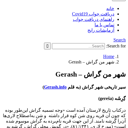
خانه
دریافت جواب Covid19
راهنمای دریافت جواب
تماس با ما
آزمایشات رایج
Search
Search for:
Home
شهر من گراش – Gerash
شهر من گراش – Gerash
سیر تاریخی شهر گراش (به قلم
Gerash.info
)
گِرِشَه (gereša)
درکتاب تاریخ لارستان آمده است «وجه تسمیه گراش این‌طور بوده
که چون آن قریه روی شن کوه قرار داشته و شن به‌اصطلاح لاری‌ها
آن‌را گِرشه نامند. از این جهت قریه نام‌برده به گراش موسوم شده
است» (مورخ لاری، ۸۱:۱۳۴۱). «در گویش محلی گراش، گرشه به