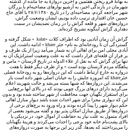
به بهانۀ فرو ریختن هفتمین و آخرین دروازۀ به جا مانده از گذشته
شهرمان در بارندگی اخیر، به آرشیو نوارهای مصاحبه‌ام با بزرگان
شهر مراجعه کردم، مصاحبه‌ای را در تاریخ ۲۸/۶/۱۳۸۰ با آقای حاج
حسین خان اقتداری ترتیب داده بودیم، ایشان وضعیت گراش،
دروازه‌های شهر و قلعه گراش را در زمان تصدیشان در سمت
دهداری گراش اینگونه تشریح کرده‌اند.
گراش آن زمان آبادیی بود که اطراف کلات «kalat » شکل گرفته و
گستردگی آن تا رودخانه‌ای به نام« خئر khare » ادامه داشت. این
آبادی محلی امن برای اهالی آن به شمار می‌آمد زیرا از یک طرف و
بر فراز آن قلعه‌ای قرار داشت که به علت وضعیت استراتژیک آن نه
تنها برای گراش که به نقل از علاء الدوله در تاریخ لارستان « مامن و
پناهگاه مردم لارستان بوده است » و از طرف دیگر فقط با هفت
دروازه به خارج ارتباط داشت که این دروازه‌ها رو به رودخانۀ فصلی
خئرkhare که امروزه جایش را به خیابان اصلی شهر داده است باز
می‌شدند. این دروازه‌ها که شبها بسته می‌شد و حالت شهربند اعلام
می‌گردید دارای درهای بزرگ چوبی بودند که در بالای آنها برج‌هایی
برای استقرار نگهبان جهت محافظت از شهر ساخته شده بود و بدون
این که دیواری مجزا برای شهر احداث شده باشد دیوار منازل اهالی
حکم دیوار شهر را پیدا کرده بودند و راه ورود به برج‌های برخی از
دروازه‌ها از طریق منازل امکان پذیر بود و گفته می‌شود بعضی از
افراد متمول به علت نیاز به حفاظت از اموال خود، در نزدیکی یا
بالای پشت‌بام خانه خود برجی را احداث می‌کردند و هزینۀ نگهبانان
را می‌پرداختند که بعدها، گذر زیر این برجها به صورت دروازه‌های