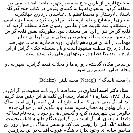
به خلیج‌فارس ازطریق خنج به مسیر جهرم، باعث ایجاد ناامنی در
منطقه گردید. به‌نحوی‌که بنا به گفته‌ی وثوقی در کتاب خنج گذرگاه
باستانی لارستان و محمداعظم بنی‌عباسیان درتاریخ جهانگیریه
بسیاری از مشایخ و علما از منطقه مهاجرت کردند. مسأله‌ی ناامنی
درمنطقه باعث تقویت قلاع نظامی ازسوی حکام منطقه گردید که
قلعه گراش نیز از این امر مستثنی نبود، بطوریکه نقش قلعه گراش
در تأمین امنیت منطقه و هم‌چنین محلی برای نگهداری ذخایر و
مهمات، از ابتدای
قرن دهم
تا پایان دوره قاجاریه به‌مدت چهارصد
سال درتاریخ منطقه مشهود است و نام سلسله حکام گراش از این
تاریخ به بعد بلاانقطاع در تاریخ‌های محلی ذکر شده است.
براساس مکان گذشته دروازه ها و محلات قدیم گراش، شهر به دو
محله اصلی تقسیم می شود:
۱) محله ناساگ Nasag)) ۲) محله بللئز (Belalez)
استاد دکتر احمد اقتداری
در مصاحبه با روزنامه صحبت نو گراش در
سال ۱۳۸۶ شماره ۱۱ آبانماه ریشه این کلمه ها این چنین معنا کرده
اند: ناساگ یعنی جایی که سایه نداردالبته این کلمه پهلوی است ساگ
در زبان پهلوی به معنای سایه است، باید بگویم که در حوالی جاده
چالوس بین شهرستان کرج و گچسر دهی و جود دارد به نام نسا که
دقیقا به معنای ناساگ است، در گراش هنگام طلوع، آفتاب نخست
منطقه “بلک لئز” را روشن می کند و سپس ناساگ در طول روز این
مناطق سایه ای وجود ندارد تا هنگام غروب آفتاب بر این سرزمین