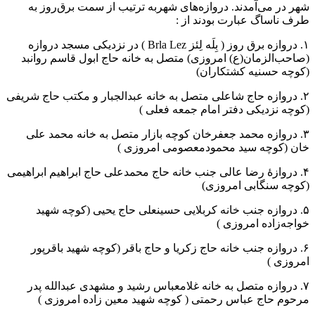
شهر در می‌آمدند. دروازه‌های شهربه ترتیب از سمت برق‌روز به
طرف ناساگ عبارت بودند از :
۱. دروازه برق روز ( بِلَه لِئز Brla Lez ) در نزدیکی مسجد دروازه
(صاحب‌الزمان(ع) امروزی) متصل به خانه حاج ابول قاسم روانبد
(کوچه حسنیه کشتکاران)
۲. دروازه حاج شاعلی متصل به خانه عبدالجبار و مکتب حاج شریفی
(کوچه نزدیکی دفتر امام جمعه فعلی )
۳. دروازه محمد جعفرخان کوچه بازار متصل به خانه محمد علی
خان (کوچه سید محمودمعصومی امروزی )
۴. دروازۀ رضا عالی جنب خانه حاج محمدعلی حاج ابراهیم ابراهیمی
(کوچه سنگابی امروزی)
۵. دروازه جنب خانه کربلایی حسینعلی حاج یحیی (کوچه شهید
خواجه‌زاده امروزی )
۶. دروازه جنب خانه حاج زکریا و حاج باقر (کوچه شهید باقرپور
امروزی )
۷. دروازه متصل به خانه غلامعباس رشید و مشهدی عبدالله پدر
مرحوم حاج عباس رحمتی ( کوچه شهید معین زاده امروزی )