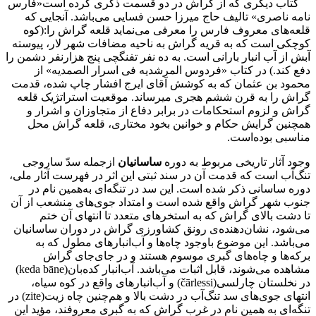
کتاب دیگری که از گراش در دو قسمت ذکری کرده است«فارس
نامه ناصری» تالیف حاج میرزا حسن فسایی می‌باشد. آنجایی که
قلعه‌های معروف فارس را معرفی می‌نماید قلعه گراش را:(کوه
کوچکی است که به قریه گراش به ناحیه مضافات شهر لار، پیوسته
آبش از آب انبار بارانی است. به ده نفر تفنگچی پنج هزارنفر دشمن را
دفع کند.) در کتاب «فردوس المرشدیه فی اسرار الصمدیه» از
محمود بن عثمان که به کوشش آقای ایرج افشار چاپ شده، قدمت
گراش را به قرن ششم هجری میرساند. موقعیت استراتژیک قلعه
گراش و لزوم استحکامات در برابر دفاع از متجاوزان و اشرار و
همچنین گرایش حکام و خوانین بخود مختاری، قلعه گراش محل
مناسبی بوده‌است.
وجود آثار تاریخی مربوط به دوره
ساسانیان
ازجمله سدّ ساروجی
تنگ‌آب است که قدمت آن در سند ثبتی این اثر در فهرست آثار ملی،
دوره ساسانی ذکر شده است. این سد در تنگه‌ای به‌همین نام در
جنوب شهر گراش واقع شده است و امتداد جوی‌های منشعب از آن
تا دشت بالای گراش که به استخرهای متعدد تا انتهای آن ختم
می‌شود، نشان‌دهنده‌ی رونق کشاورزی گراش در دوران ساسانیان
می‌باشد. این موضوع باوجود چاه‌ها و آب‌انبارهای مطول که به
برکه‌ها و چاه‌های گبری موسوم هستند و در جای‌جای گراش
مشاهده می‌شوند، قابل اثبات می‌باشد. آب‌انبار کده‌بان(keda bāne)
در نخلستان چارلسی(čārlessi) و آب‌انبارهای واقع در کوه سیاه،
انتهای جوی‌های سد تنگ‌آب در دشت بالا و هم‌چنین چاه زیت(zite) در
تنگه‌ای به همین نام در غرب گراش که به گبری معروفند، مؤید این