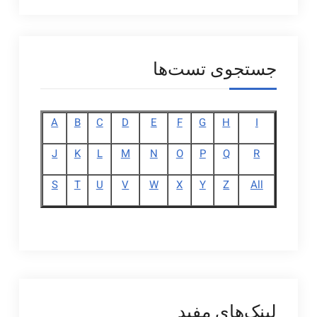
جستجوی تست‌ها
A
B
C
D
E
F
G
H
I
J
K
L
M
N
O
P
Q
R
S
T
U
V
W
X
Y
Z
All
لینک‌های مفید