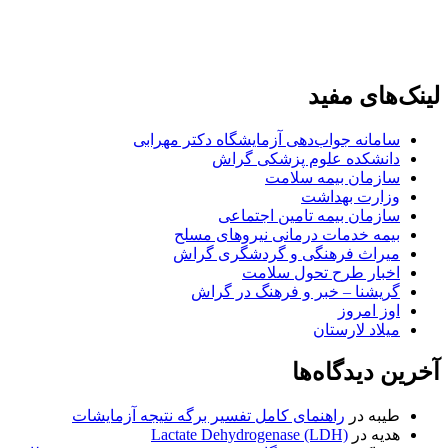
لینک‌های مفید
سامانه جواب‌دهی آزمایشگاه دکتر مهرابی
دانشکده علوم پزشکی گراش
سازمان بیمه سلامت
وزارت بهداشت
سازمان بیمه تامین اجتماعی
بیمه خدمات درمانی نیروهای مسلح
میراث فرهنگی و گردشگری گراش
اخبار طرح تحول سلامت
گریشنا – خبر و فرهنگ در گراش
اوز امروز
میلاد لارستان
آخرین دیدگاه‌ها
طیبه
در
راهنمای کامل تفسیر برگه نتیجه آزمایشات
هدیه
در
Lactate Dehydrogenase (LDH)