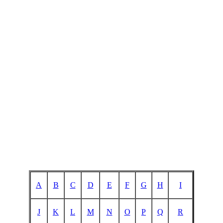
A
B
C
D
E
F
G
H
I
J
K
L
M
N
O
P
Q
R