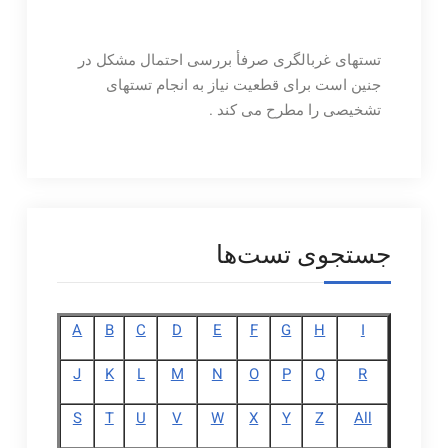
تستهای غربالگری صرفأ بررسی احتمال مشکل در
جنین است برای قطعیت نیاز به انجام تستهای
تشخیصی را مطرح می کند .
جستجوی تست‌ها
A
B
C
D
E
F
G
H
I
J
K
L
M
N
O
P
Q
R
S
T
U
V
W
X
Y
Z
All