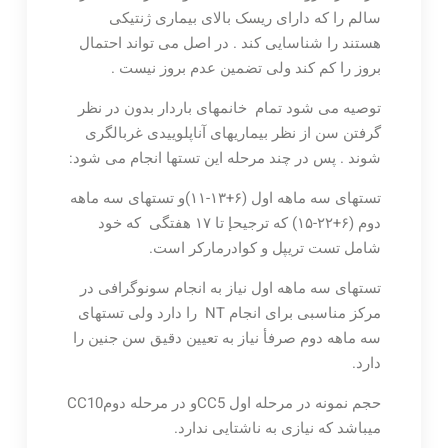
سالم را که دارای ریسک بالای بیماری ژنتیکی
هستند را شناسایی کند . در اصل می تواند احتمال
بروز را کم کند ولی تضمین عدم بروز نیست .
توصیه می شود تمام خانمهای باردار بدون در نظر
گرفتن سن از نظر بیماریهای آناپلوییدی غربالگری
شوند . پس در چند مرحله این تستها انجام می شود:
تستهای سه ماهه اول (۶+۱۳-۱۱)و تستهای سه ماهه
دوم (۶+۲۲-۱۵) که ترجیحإ تا ۱۷ هفتگی که خود
شامل تست تریپل و کوادرمارکر است.
تستهای سه ماهه اول نیاز به انجام سونوگرافی در
مرکز مناسبی برای انجام NT را دارد ولی تستهای
سه ماهه دوم صرفأ نیاز به تعیین دقیق سن جنین را
دارد.
حجم نمونه در مرحله اول CC5و در مرحله دومCC10
میباشد که نیازی به ناشتایی ندارد.