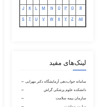
J
K
L
M
N
O
P
Q
R
S
T
U
V
W
X
Y
Z
All
لینک‌های مفید
سامانه جواب‌دهی آزمایشگاه دکتر مهرابی
دانشکده علوم پزشکی گراش
سازمان بیمه سلامت
وزارت بهداشت