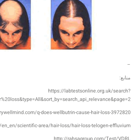
–
منابع:
https://labtestsonline.org.uk/search?
r%20loss&type=All&sort_by=search_api_relevance&page=2
rywellmind.com/q-does-wellbutrin-cause-hair-loss-3972820
/en_en/scientific-area/hair-loss/hair-loss-telogen-effluvium/
http://rahsagroup.com/Test/VDRL