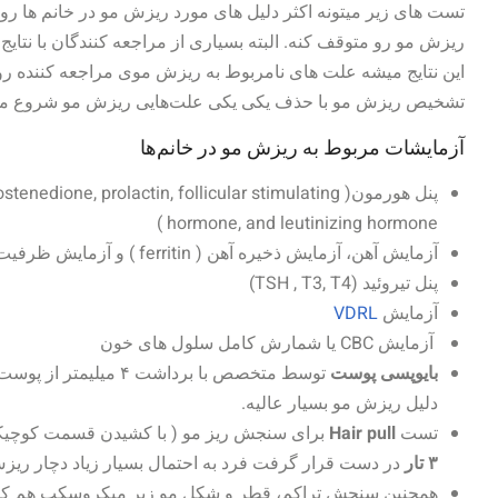
تست های زیر میتونه اکثر دلیل های مورد ریزش مو در خانم ها رو 
ریزش مو رو متوقف کنه. البته بسیاری از مراجعه کنندگان با نتایج 
این نتایج میشه علت های نامربوط به ریزش موی مراجعه کننده رو 
تشخیص ریزش مو با حذف یکی یکی علت‌هایی ریزش مو شروع م
آزمایشات مربوط به ریزش مو در خانم‌ها
پنل هورمون( DHEA, testosterone, androstenedione, prolactin, follicular stimulating
hormone, and leutinizing hormone )
آزمایش آهن، آزمایش ذخیره آهن ( ferritin ) و آزمایش ظرفیت اتصال کل به آهن (TIBC)
پنل تیروئید (TSH , T3, T4)
آزمایش
VDRL
آزمایش CBC یا شمارش کامل سلول های خون
بایوپسی پوست
توسط متخصص با برداشت 
دلیل ریزش مو بسیار عالیه.
تست
Hair pull
برای سنجش ریز مو ( با کشیدن قسمت کوچیکی
۳ تار
در دست قرار گرفت فرد به احتمال بسیار زیاد دچار ری
همچنبن سنجش تراکم، قطر و شکل مو زیر میکروسکپ هم کم