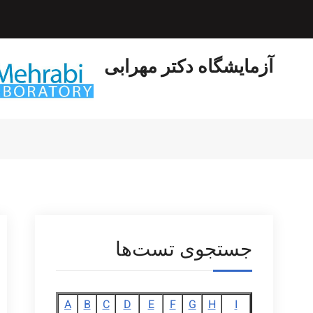
Ski
t
conten
آزمایشگاه دکتر مهرابی
جستجوی تست‌ها
A
B
C
D
E
F
G
H
I