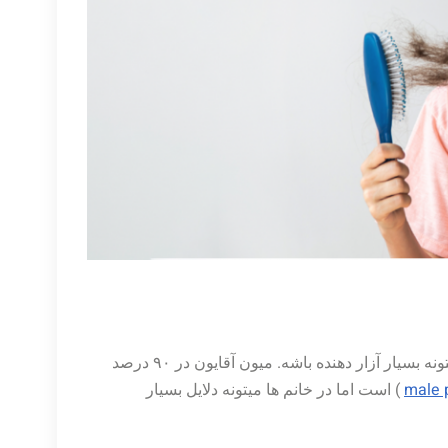
ریزش مو در خانم ها همیشه مثل آقایان دلیل مشخصی نداره و میتونه بسیار آزار دهنده باشه. میون آقایون در ۹۰ درصد
male 
) است اما در خانم ها میتونه دلایل بسیار