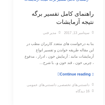
راهنمای کامل تفسیر برگه
نتیجه آزمایشات
سپتامبر 13, 2017
مدیر فنی
بنا به درخواست های متعدد کاربران مطب در
این مقاله طریقه خواندن و تفسیر انواع
آزمایشات مانند : آزمایش خون ، ادرار ، مدفوع
، چربی خون ، قند خون و.. با شرح…
راهنمای
Continue reading
کامل
دانستنی‌های تخصصی
,
دانستنی‌های عمومی
تفسیر
برای
16 دیدگاه
برگه
راهنمای
کامل
نتیجه
تفسیر
برگه