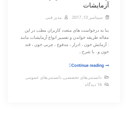
آزمایشات
سپتامبر 13, 2017
مدیر فنی
بنا به درخواست های متعدد کاربران مطب در این
مقاله طریقه خواندن و تفسیر انواع آزمایشات مانند
: آزمایش خون ، ادرار ، مدفوع ، چربی خون ، قند
خون و.. با شرح…
راهنمای
Continue reading
کامل
دانستنی‌های تخصصی
,
دانستنی‌های عمومی
تفسیر
برای
16 دیدگاه
برگه
راهنمای
نتیجه
کامل
تفسیر
آزمایشات
برگه
نتیجه
آزمایشات