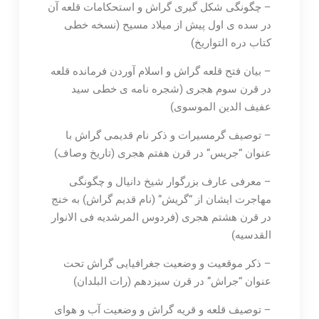
– چگونگی شکل گیری گراش و استحکامات قلعه آن
در سده ی اول پیش از میلاد مسیح (نسخه خطی
کتاب دره التواریخ)
– بیان فتح قلعه گراش و اسلام آوردن فرمانده قلعه
در قرن سوم هجری (شجره نامه ی خطی سید
عفیف الدین الموسوی)
– توصیف گرمسیرات و ذکر نام قدیمی گراش با
عنوان “جریس” در قرن هفتم هجری (تاریخ وصاف)
– معرفی عارف بزرگوار شیخ دانیال و چگونگی
مهاجرت ایشان از “گریش” (نام قدیم گراش) به خنج
در قرن هشتم هجری (فردوس المرشدیه فی الانوار
القدسیه)
– ذکر موقعیت و وضعیت جغرافیایی گراش تحت
عنوان “جراش” در قرن سیزدهم (رات البلدان)
– توصیف قلعه و قریه گراش و وضعیت آب و هوای