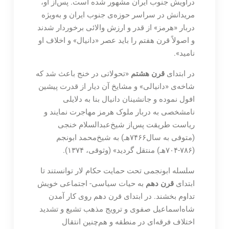
دراویش جنوب ایران مشهور شده است. پس‌از او،
مریدانش در سراسر حوزه‌ی جنوب ایران و به‌ویژه
دربار «هرمز» از قدر و ارزش والائی برخوردار شدند
و اصولاً قرن هفتم را باید عصر «دانیال» و اخلاف او
نامید».
در ابتدای
قرن هشتم
«تحولاتی در خنج باعث شد که
شاخه‌ی «دانیالی» و مشایخ آن دیار از قدرت پیشین
افول نموده و جانشینان دانیال بنا به دلایلی
نامشخصی به دربار ملوک هرمز مهاجرت نمایند و
ریاست طریقت پس‌از شیخ‌عبدالسلام خنجی
(متوفی به سال۷۴۶۶هـ) به شیخ‌محمد ابونجم
(۷۸۶-۷۰۴هـ) منتقل گردید» (وثوقی، ۱۳۷۴).
سلسله ابونجمی تحت حمایت حکام لار توانستند تا
ابتدای
قرن دهم
به حیات سیاسی- اجتماعی خویش
تداوم بخشند. در ابتدای قرن دهم روی کار آمدن
شاه‌اسماعیل صفوی و ترویج مذهب تشیع و تشدید
اختلاف فرقه‌ای در منطقه و هم‌چنین انتقال