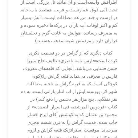
اطرافش واسعه‌است و آن مانند تل بزرگی است از
تحت الی فوق عمارتست و قریب هفتصد باب خانه
در اوست و چند مزرعه مضافات اوست. آبش بسیار
کم و اکثر اوقات آب باران در برکه‌ها ذخیره نموده و
به مصرف رسانند، هوایش به غایت گرم و نخلستان
فراوان دارد و مردمش شیعه مذهب هستند.)
کتاب دیگری که از گراش در دو قسمت ذکری
کرده است«فارس نامه ناصری» تالیف حاج میرزا
حسن فسایی می‌باشد. آنجایی که قلعه‌های معروف
فارس را معرفی می‌نماید قلعه گراش را:(کوه
کوچکی است که به قریه گراش به ناحیه مضافات
شهر لار، پیوسته آبش از آب انبار بارانی است. به ده
نفر تفنگچی پنج هزارنفر دشمن را دفع کند.) در
کتاب «فردوس المرشدیه فی اسرار الصمدیه» از
محمود بن عثمان که به کوشش آقای ایرج افشار
چاپ شده، قدمت گراش را به قرن ششم هجری
میرساند. موقعیت استراتژیک قلعه گراش و لزوم
استحکامات در برابر دفاع از متجاوزان و اشرار و