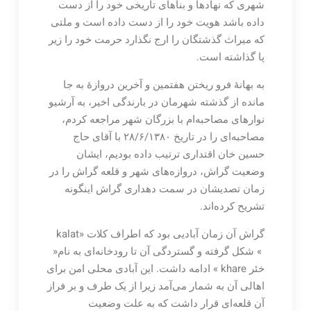
شهری که نهادها و بناهای تاریخی خود را از دست
داده باشد هویت خود را از دست داده است و ملتی
که میراث گذشتگان را ارج نگذارد حرمت خود را زیر
پا گذاشته است.
به بهانۀ فرو ریختن هفتمین و آخرین دروازۀ به جا
مانده از گذشته شهرمان در بارندگی اخیر، به آرشیو
نوارهای مصاحبه‌ام با بزرگان شهر مراجعه کردم،
مصاحبه‌ای را در تاریخ ۲۸/۶/۱۳۸۰ با آقای حاج
حسین خان اقتداری ترتیب داده بودیم، ایشان
وضعیت گراش، دروازه‌های شهر و قلعه گراش را در
زمان تصدیشان در سمت دهداری گراش اینگونه
تشریح کرده‌اند.
گراش آن زمان آبادیی بود که اطراف کلات «kalat
» شکل گرفته و گستردگی آن تا رودخانه‌ای به نام«
خئر khare » ادامه داشت. این آبادی محلی امن برای
اهالی آن به شمار می‌آمد زیرا از یک طرف و بر فراز
آن قلعه‌ای قرار داشت که به علت وضعیت