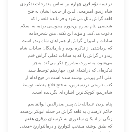
در نیمه دوّم
قرن چهارم
بر اساس مندرجات تذکره‌ی
شاه زندو، امیرمحی‌الدین از جانب ایشان به فتح
قلعه گراش نائل می‌شود و فرمانده قلعه را که
شخصی بنام صارم بن‌خوره مجوسی بوده، به اسلام
دعوت می‌کند. و مؤید این نکته، متن شجره‌نامه
سادات و امیران گراش از همراهان شاه زندو است
که برداشتی از تذکره بوده و بازماندگان سادات شاه
زندو در گراش را که به سادات فعلی گراش ختم
می‌شود، به‌صورت مشروح ذکر می‌کند. به‌جز
تذکره‌ای که درابتدای قرن چهاردهم توسط سید
علی اکبر بیرمی نوشته شده است در هیچ‌کدام از
کتب تاریخی دردسترس، به فتح قلاع منطقه توسط
شاه‌زندو، کوچک‌ترین اشاره‌ای نگردیده است.
پناه بردن عبدالله‌خان پسر صدرالدین ابوالقاسم
حاکم لارستان به قلعه گراش در حمله ابوبکر بن‌سعد
زنگی از اتابکان سلغوری به لارستان در
قرن هفتم
که طبق نوشته منتخب‌التواریخ و دره‌التواریخ «مدتی