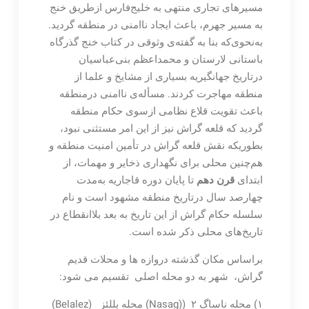
مسیرهای تجاری منتهی به خلیج‌فارس ازطریق خنج
به مسیر جهرم، باعث ایجاد ناامنی در منطقه گردید.
به‌نحوی‌که بنا به گفته‌ی وثوقی در کتاب خنج گذرگاه
باستانی لارستان و محمداعظم بنی‌عباسیان
درتاریخ جهانگیریه بسیاری از مشایخ و علما از
منطقه مهاجرت کردند. مسأله‌ی ناامنی درمنطقه
باعث تقویت قلاع نظامی ازسوی حکام منطقه
گردید که قلعه گراش نیز از این امر مستثنی نبود،
بطوریکه نقش قلعه گراش در تأمین امنیت منطقه و
هم‌چنین محلی برای نگهداری ذخایر و مهمات، از
ابتدای
قرن دهم
تا پایان دوره قاجاریه به‌مدت
چهارصد سال درتاریخ منطقه مشهود است و نام
سلسله حکام گراش از این تاریخ به بعد بلاانقطاع در
تاریخ‌های محلی ذکر شده است.
براساس مکان گذشته دروازه ها و محلات قدیم
گراش، شهر به دو محله اصلی تقسیم می شود:
۱) محله ناساگ Nasag)) ۲) محله بللئز (Belalez)