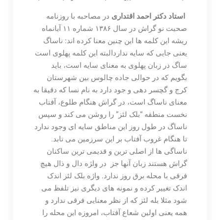
استاد دکتر احمد اقتداری
در مصاحبه با روزنامه
صحبت نو گراش در سال ۱۳۸۶ شماره ۱۱ آبانماه
ریشه این کلمه ها این چنین معنا کرده اند: ناساگ
یعنی جایی که سایه نداردالبته این کلمه پهلوی است
ساگ در زبان پهلوی به معنای سایه است، باید
بگویم که در حوالی جاده چالوس بین شهرستان
کرج و گچسر دهی و جود دارد به نام نسا که دقیقا به
معنای ناساگ است، در گراش هنگام طلوع، آفتاب
نخست منطقه “بلک لئز” را روشن می کند و سپس
ناساگ در طول روز این مناطق سایه ای وجود ندارد
تا هنگام غروب آفتاب بر این سرزمین می تابد.
ناساگی ها از اصلی ترین و قدیمی ترین ساکنان
گراش هستند زبان آنها جز در وا‍ژه دال و ذال هیچ
فرقی با محله برق روز ندارد. واژه بلک لئز اندک
اندک تغییر کرده و نمونه های دیگری نیز تلفظ می
شود مثلا بله لئز که از نظر معنایی فرقی ندارد و
همه یعنی اولین شعاع آفتاب، امروزه این محله را