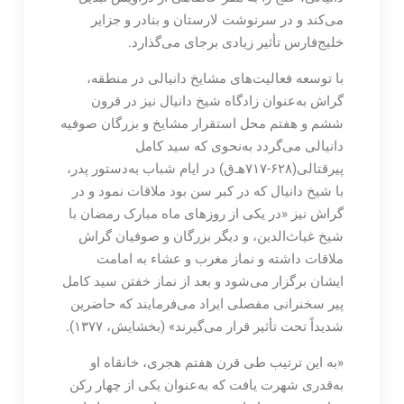
می‌کند و در سرنوشت لارستان و بنادر و جزایر
خلیج‌فارس تأثیر زیادی برجای می‌گذارد.
با توسعه فعالیت‌های مشایخ دانیالی در منطقه،
گراش به‌عنوان زادگاه شیخ دانیال نیز در قرون
ششم و هفتم محل استقرار مشایخ و بزرگان صوفیه
دانیالی می‌گردد به‌نحوی که سید کامل
پیرقتالی(۶۲۸-۷۱۷هـ‌ق) در ایام شباب به‌دستور پدر،
با شیخ دانیال که در کبر سن بود ملاقات نمود و در
گراش نیز «در یکی از روزهای ماه مبارک رمضان با
شیخ غیاث‌الدین، و دیگر بزرگان و صوفیان گراش
ملاقات داشته و نماز مغرب و عشاء به امامت
ایشان برگزار می‌شود و بعد از نماز خفتن سید کامل
پیر سخنرانی مفصلی ایراد می‌فرمایند که حاضرین
شدیداً تحت تأثیر قرار می‌گیرند» (بخشایش، ۱۳۷۷).
«به این ترتیب طی قرن هفتم هجری، خانقاه او
به‌قدری شهرت یافت که به‌عنوان یکی از چهار رکن