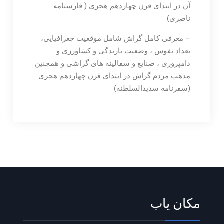
آن در ابتدای قرن چهاردهم هجری ( فارسنامه
ناصری)
– معرفی کامل گراش شامل موقعیت جغرافیایی،
تعداد نفوس ، وضعیت بارندگی و کشاورزی و
دامپروری ، صنایع و سفالینه های گراشی و همچنین
مذهب مردم گراش در ابتدای قرن چهاردهم هجری
(سفرنامه سدیدالسلطنه)
مکان یاب