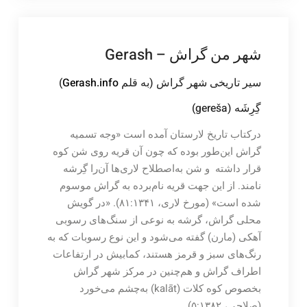
شهر من گراش – Gerash
سیر تاریخی شهر گراش (به قلم
Gerash.info
)
گِرِشَه (gereša)
درکتاب تاریخ لارستان آمده است «وجه تسمیه
گراش این‌طور بوده که چون آن قریه روی شن کوه
قرار داشته و شن به‌اصطلاح لاری‌ها آن‌را گِرشه
نامند. از این جهت قریه نام‌برده به گراش موسوم
شده است» (مورخ لاری، ۸۱:۱۳۴۱). «در گویش
محلی گراش، گرشه به نوعی از سنگ‌های رسوبی
آهکی (مارن) گفته می‌شود و این نوع رسوبات که به
رنگ‌های سبز و قرمز هستند، کمابیش در ارتفاعات
اطراف گراش و هم‌چنین در مرکز شهر گراش
بخصوص کوه کلات (kalāt) به‌چشم می‌خورد
(صلاحی، ۵:۱۳۸۲).