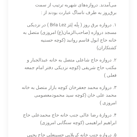
می‌آمدند. دروازه‌های شهربه ترتیب از سمت
برق‌روز به طرف ناساگ عبارت بودند از :
۱. دروازه برق روز ( بِلَه لِئز Brla Lez ) در نزدیکی
مسجد دروازه (صاحب‌الزمان(ع) امروزی) متصل به
خانه حاج ابول قاسم روانبد (کوچه حسنیه
کشتکاران)
۲. دروازه حاج شاعلی متصل به خانه عبدالجبار و
مکتب حاج شریفی (کوچه نزدیکی دفتر امام جمعه
فعلی )
۳. دروازه محمد جعفرخان کوچه بازار متصل به خانه
محمد علی خان (کوچه سید محمودمعصومی
امروزی )
۴. دروازۀ رضا عالی جنب خانه حاج محمدعلی حاج
ابراهیم ابراهیمی (کوچه سنگابی امروزی)
۵. دروازه جنب خانه کربلایی حسینعلی حاج یحیی