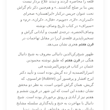
قلعه را محاصره کردند و دیدند علاج بردار نیست
پس بنا بر صلح گذاشتند…» و هم‌چنین ذکر نام گراش
تحت عنوان جریس درکنار «ایراهستان» صحرای
«کندران»، «لار»، «جویم»، «فال»، «کران»، «رم» و
«سیراف» در کتاب تاریخ وصاف نوشته
وصاف‌الحضره، درجه‌ی اهمیت و آبادانی گراش و
تسخیرناپذیری قلعه‌ی آن‌را در مقابل تهاجمات در
قرن هفتم
هجری نشان می‌دهد.
ظهور شیخ‌رکن‌الدین دانیالی معروف به شیخ دانیال
هنگی در
قرن هفتم
که طبق نوشته محمودبن
عثمان در کتاب فردوس‌المرشدیه فی
اسرارالصمدیه از ده گریش بوده است و تأیید دکتر
ایرج افشار و پرفسور اُبن (Aubinn) فرانسوی، که
گریش، همان گراش کنونی است، به نظر دو محقق
نشان دهنده این است که این شهر در قرون ششم و
هفتم نیز از آبادی و رونق برخوردار بوده است. شیخ
دانیال با مهاجرت به خنج و پایه‌گذاری سلسله مشایخ
دانیالی، خنج را به مقر خانقاهی از دراویش تبدیل