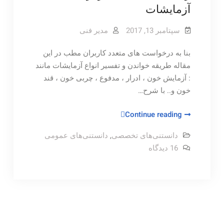
آزمایشات
سپتامبر 13, 2017
مدیر فنی
بنا به درخواست های متعدد کاربران مطب در این
مقاله طریقه خواندن و تفسیر انواع آزمایشات مانند
: آزمایش خون ، ادرار ، مدفوع ، چربی خون ، قند
خون و.. با شرح…
راهنمای
Continue reading
کامل
دانستنی‌های تخصصی
,
دانستنی‌های عمومی
تفسیر
برای
16 دیدگاه
برگه
راهنمای
نتیجه
کامل
تفسیر
آزمایشات
برگه
نتیجه
آزمایشات