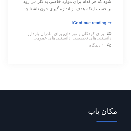
شود که هر کدام برای موارد خاصی به کار می رود
بر حسب اینکه هدف از اندازه گیری خون ناشتا چه…
آزمایشات
Continue reading
قند‌خون
برای کودکان و نوزادان
,
برای مادران باردار
,
و
دانستنی‌های تخصصی
,
دانستنی‌های عمومی
علایم
برای
۱ دیدگاه
آزمایشات
قند‌خون
و
علایم
مکان یاب