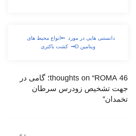
راهبری
دانستنی هایی در مورد
انواع محیط های
ویتامین D
کشت باکتری
نوشته
46 thoughts on “
ROMA؛ گامی در
جهت تشخیص زودرس سرطان
تخمدان
”