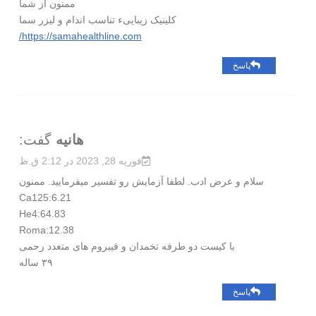
ممنون از شما
کلینیک زیباییء تناسب اندام و لیزر سما
https://samahealthline.com/
پاسخ
هانیه
گفت:
فوریه 28, 2023 در 2:12 ق.ظ
سلام و عرض ادب. لطفا آزمایش رو تفسیر میفرمایید. ممنون
Ca125:6.21
He4:64.83
Roma:12.38
با کیست دو طرفه تخمدان و فیبروم های متعدد رحمی
۳۹ ساله
پاسخ