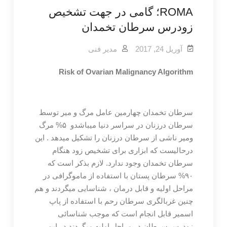
ROMA؛ گامی در جهت تشخیص
زودرس سرطان تخمدان
آوریل 24, 2017
مدیر فنی
Risk of Ovarian Malignancy Algorithm
سرطان تخمدان چهارمین عامل مرگ و
میر توسط
سرطان درزنان در سراسر دنیا میباشدو ۵% مرگ
ومیر ناشی از سرطان درزنان را تشکیل میدهد . این
درحالیست که ابزاری برای تشخیص زود هنگام
سرطان تخمدان وجود ندارد. لازم بذکر است که
۹۰% سرطان پستان با استفاده از ماموگرافی در
مراحل اولیه و قابل درمان ، شناسایی میگردند و هم
چنین غربالگری سرطان رحم با استفاده از پاپ
اسمیر قابل انجام است که موجب شناسائی
زودرس سرطان در مراحل اولیه میگردند در این