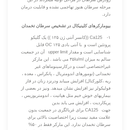
مرحله سرطان هنوز تهاجمی نشده و قابلیت درمان
دارد.
بیومارکرهای کلینیکال در تشخیص سرطان تخمدان
۱- Ca125 ((کانسر آنتی ژن ۱۲۵ )) یک گلیکو
پروتئین است و با آنتی بادی ۱۲۵ OC قابل
شناسایی است و مقدار upper limit آن در جمعیت
سالم به میزان ۳۵Iu/ml می باشد . این مارکر
غیراختصاصی است و درکارسینوماهای غیر
تخمدانی (تومورهای اندومتریال ، پانکراس ، معده ،
ریه ،کلورکتال) افزایش مییابد ودرنزد زنان در فاز
فولیکولر نیز افزایش نشان میدهد. ونیز در بعضی از
بیماریهای خوش خیم مثل هپاتیت ، اندومتریوزیس ،
پریکاردیت ، افزایش می یابد بدین
جهت CA125 برای غربالگری در جمعیت بدون
علامت مفید نیست زیرا اختصاصیت بالائی برای
سرطان تخمدان ندارد. این مارکر فقط در ۵۰%