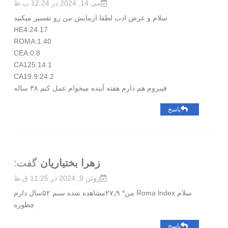
می 14, 2024 در 12:24 ب.ظ
سلام و عرض ادب لطفا ازمایش من رو تفسیر میکنید
HE4:24.17
ROMA:1.40
CEA:0.8
CA125:14.1
CA19.9:24.2
فیبروم هم دارم هفته آینده میخوام عمل کنم ۳۸ ساله
پاسخ
زهرا بختیاریان
گفت:
ژوئن 9, 2024 در 11:25 ق.ظ
سلام Roma lndex من* ۲۷٫۹مشاهده شده سنم ۵۲سال دارم
چطوره
پاسخ