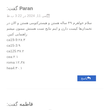
Paran
گفت:
می 11, 2024 در 3:22 ب.ظ
سلام خواهرم ۴۹ ساله هستن و هیسترکتومی هستن و الان در
تخمدان‌ها کیست دارن و اینم نتایج تست هستش ممنون میشم
راهنمایی کنین.
ca19-9:۲۸.۳
ca15-3:۹
ca125:۳۷.۲
cea:۲.۱
roma:۱۲،۳۸
hea4:۳۰.۱
پاسخ
فاطمه
گفت: