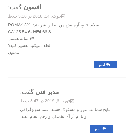
افسون
گفت:
جولای 14, 2018 در 3:18 ب.ظ
با سلام. نتایج آزمایش من به این شرحند: ROMA:15%،
CA125:54.6، HE4:66.8
۴۴ ساله هستم.
لطف میکنید تفسیر کنید؟
ممنون
پاسخ
مدیر فنی
گفت:
فوریه 6, 2019 در 8:47 ب.ظ
نتایج شما لب مرز و مشکوک هستد. شما سونوگرافی
و یا ام آر آی تخمدان و رحم انجام دهید.
پاسخ