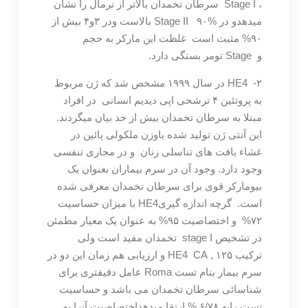
، Stage I سرطان تخمدان بالاتر از نرمال را نشان
میدهدو در Stage II ۹۰% بالاست ودر ۳و۴ بیش از
۹۰% مثبت است غلظت این مارکر به حجم
و Stage تومر بستگی دارد.
۲- HE4 در سال ۱۹۹۹ مشخص شد که ژن مربوط
به پروتئین ۴ ترشحی اپی دیدیم انسانی در افراد
مبتلا به سرطان تخمدان بیش از حد بیان میگردند.
این آنتی ژن تولید شده باوزن ملکولی پائین در
غشاء بافت های تناسلی زنان و در مجاری تنفسی
وجود دارد. وجود آن در سرم بیماران بعنوان یک
بیومارکر قوی برای سرطان تخمدان معرفی شده
است. گرچه اندازه گیریHE4 با میزان حساسیت
۷۲% و اختصاصیت ۹۵% به عنوان یک معیار مطمئن
در تشخیص stage I تخمدان مفید است ولی
ترکیب ۱۲۵ , HE4 CA و ارزیابی هم زمان این دو در
سرم بیمار بنام تست Roma عامل دقیقتری برای
شناسائی سرطان تخمدان می باشد و حساسیت
تست رابه ۶/۷۸ % ارتقا میدهداختصاصیت آنرا به