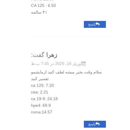
CA 125 : 6.50
۴۱ سالمه
پاسخ
زهرا
گفت:
آوریل 16, 2025 در 7:45 ب.ظ
سلام وقت بخیر میشه لطف کنید ازمایشمو
تفسیر کنید
ca 125: 7.20
cea: 2.21
ca 19-9: 24.18
hpe4: 69.9
roma:14.57
پاسخ