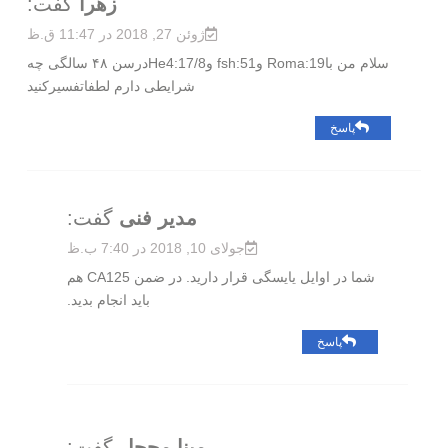
زهرا
گفت:
ژوئن 27, 2018 در 11:47 ق.ظ
سلام من باRoma:19 وfsh:51 وHe4:17/8درسن ۴۸ سالگی چه
شرایطی دارم لطفاتفسیرکنید
پاسخ
مدیر فنی
گفت:
جولای 10, 2018 در 7:40 ب.ظ
شما در اوایل یایسگی قرار دارید. در ضمن CA125 هم
باید انجام بدید.
پاسخ
مینا محجل
گفت: