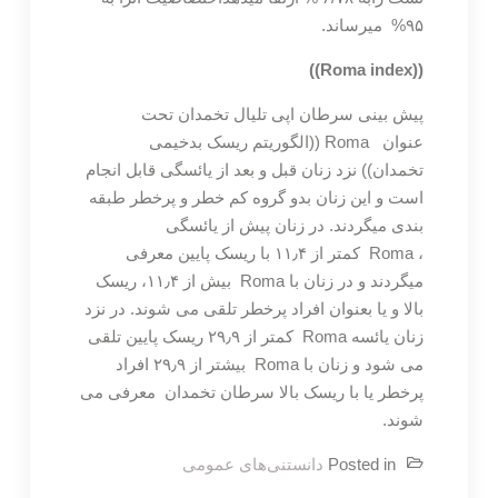
۹۵% میرساند.
))
Roma index
((
پیش بینی سرطان اپی تلیال تخمدان تحت
عنوان Roma ((الگوریتم ریسک بدخیمی
تخمدان)) نزد زنان قبل و بعد از یائسگی قابل انجام
است و این زنان بدو گروه کم خطر و پرخطر طبقه
بندی میگردند. در زنان پیش از یائسگی
، Roma کمتر از ۱۱٫۴ با ریسک پایین معرفی
میگردند و در زنان با Roma بیش از ۱۱٫۴، ریسک
بالا و یا بعنوان افراد پرخطر تلقی می شوند. در نزد
زنان یائسه Roma کمتر از ۲۹٫۹ ریسک پایین تلقی
می شود و زنان با Roma بیشتر از ۲۹٫۹ افراد
پرخطر یا با ریسک بالا سرطان تخمدان معرفی می
شوند.
Posted in
دانستنی‌های عمومی