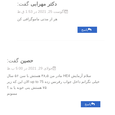
دکتر مهرابی
گفت:
آگوست 25, 2021 در 1:53 ق.ظ
هر از مدتی ماموگرافی کن
پاسخ
حصین
گفت:
جولای 29, 2021 در 5:00 ب.ظ
سلام آزمایش HE4 مادر من ۳۸٫۵ هستش با سن ۵۶ سال
خیلی نگرانم داخل جواب رفرنس زده up to 75 الان این که زیر
۷۵ هستش ینی خوبه یا بد ؟
ممنونم
پاسخ