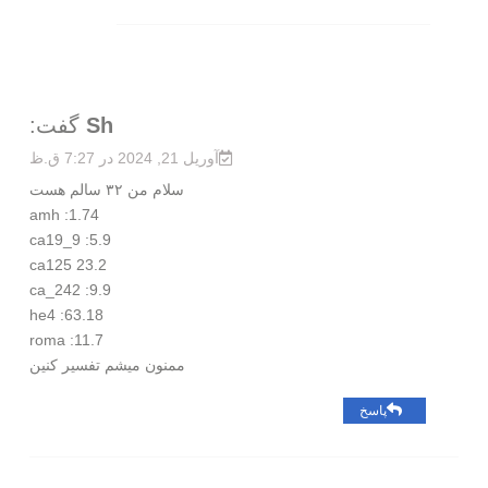
Sh
گفت:
آوریل 21, 2024 در 7:27 ق.ظ
سلام من ۳۲ سالم هست
amh :1.74
ca19_9 :5.9
ca125 23.2
ca_242 :9.9
he4 :63.18
roma :11.7
ممنون میشم تفسیر کنین
پاسخ