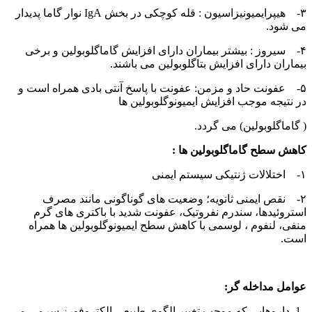
۳- هیپرایمیونیزاسیون : قله کوچکی در بخش IgA نوار گاما پدیدار
می شود.
۴- سیروز : بیشتر بیماران دارای افزایش گاماگلوبولین و برخی
بیماران دارای افزایش بتاگلوبولین می باشند.
۵- عفونت حاد و مزمن: عفونت با پاسخ آنتی بادی همراه است و
در نتیجه موجب افزایش ایمیونوگلوبولین ها
( گاماگلوبولین) می گردد.
کاهش سطح گاماگلوبولین ها :
۱- اختلالات ژنتیکی سیستم ایمنی
۲- نقص ایمنی ثانویه؛ وضعیت های گوناگونی مانند مصرف
استروئیدها، سندرم نفروتیک، عفونت شدید با باکتری های گرم
منفی، لنفوم ، لوسمی با کاهش سطح ایمیونوگلوبولین ها همراه
است.
عوامل مداخله گر:
داروهایی که موجب تغییر الگوی طبیعی الکتروفورز سرمی می