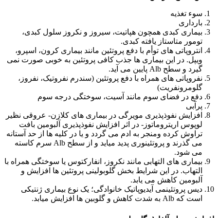
سوء تغذیه
بارداری
بیماری کبدی همچون هپاتیت، سیروز و نکروز سلول کبدی،
تومور متاستاز یافته کبدی.
انتروپاتی های توأم با دفع پروتئین مانند بیماری کرون، اسپرو،
ویپل. در این بیماری ها جذب کافی پروتئین به خوبی صورت نمی
گیرد و سطح Alb پایین می آید.
نفروپاتی های همراه با دفع پروتئین (سندرم نفروتیک، نفروز،
گلومرونفریت)
دفع در فضای سوم مانند آسیت، سوختگی درجه سوم
پرآبی
افزایش نفوذپذیری مویرگی در بیماری های کلازن- عروقی نظیر
لوپوس اریتروماتوز- در اثر افزایش نفوذپذیری آلبومین بافت
تراوش کرده ومنجر به ادم می گردد و یا در کلیه ها از حد آستانه
می گذرند و پروتئینوری پدید میاید و از سطح Alb سرم کاسته
می شود.
بیماری های التهابی مانند نکروز، انفارکتوس یا سوختگی همراه با
التهاب. در این شرایط بخش گلوبولینی پروتئین ها افزایش و
آلبومین کاهش می یابد.
دیس پروتئینمی آیدیوپاتیک خانوادگی؛ یک نوع بیماری ژنتیکی
است که Alb به شدت کاهش و گلوبین ها افزایش میابد.