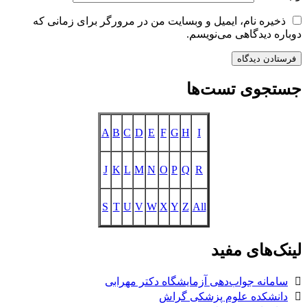
ذخیره نام، ایمیل و وبسایت من در مرورگر برای زمانی که
دوباره دیدگاهی می‌نویسم.
جستجوی تست‌ها
A
B
C
D
E
F
G
H
I
J
K
L
M
N
O
P
Q
R
S
T
U
V
W
X
Y
Z
All
لینک‌های مفید
سامانه جواب‌دهی آزمایشگاه دکتر مهرابی
دانشکده علوم پزشکی گراش