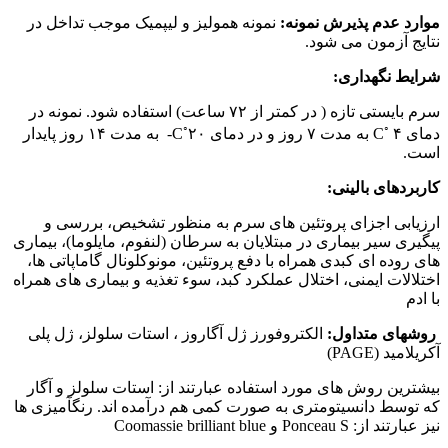
موارد عدم پذیرش نمونه:
نمونه همولیز و لیپمیک موجب تداخل در
نتایج آزمون می شود.
شرایط نگهداری:
سرم بایستی تازه ( در کمتر از ۷۲ ساعت) استفاده شود. نمونه در
◦
◦
دمای C
۴ به مدت ۷ روز و در دمای C
۲۰- به مدت ۱۴ روز پایدار
است.
کاربردهای بالینی:
ارزیابی اجزای پروتئین های سرم به منظور تشخیص، بررسی و
پیگیری سیر بیماری در مبتلایان به سرطان (لنفوم، مایلوما)، بیماری
های روده ای کبدی همراه با دفع پروتئین، مونوکلونال گاماپاتی ها،
اختلالات ایمنی، اختلال عملکرد کبد، سوء تغذیه و بیماری های همراه
با ادم
روشهای متداول:
الکتروفورز ژل آگاروز ، استات سلولز، ژل پلی
آکریلامید (PAGE)
بیشترین روش ‏های مورد استفاده عبارتند از: استات سلولز و آگار
که توسط دانسیتومتری به صورت کمی هم درآمده ‏اند. رنگ‏آمیزی ‏ها
نیز عبارتند از: Ponceau S و Coomassie brilliant blue