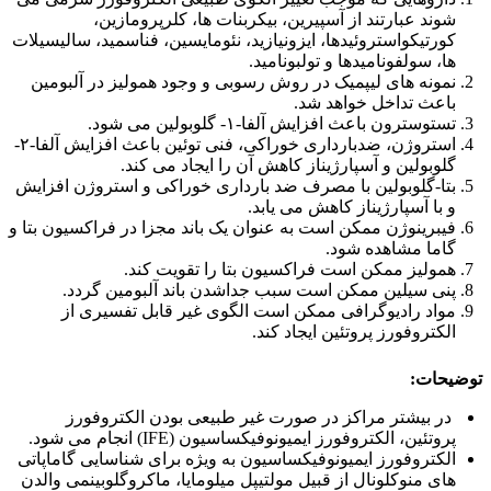
شوند عبارتند از آسپیرین، بیکربنات ها، کلرپرومازین،
کورتیکواستروئیدها، ایزونیازید، نئومایسین، فناسمید، سالیسیلات
ها، سولفونامیدها و تولبونامید.
نمونه های لیپمیک در روش رسوبی و وجود همولیز در آلبومین
باعث تداخل خواهد شد.
تستوسترون باعث افزایش آلفا-۱- گلوبولین می شود.
استروژن، ضدبارداری خوراکی، فنی توئین باعث افزایش آلفا-۲-
گلوبولین و آسپارژیناز کاهش آن را ایجاد می کند.
بتا-گلوبولین با مصرف ضد بارداری خوراکی و استروژن افزایش
و با آسپارژیناز کاهش می یابد.
فیبرینوژن ممکن است به عنوان یک باند مجزا در فراکسیون بتا و
گاما مشاهده شود.
همولیز ممکن است فراکسیون بتا را تقویت کند.
پنی سیلین ممکن است سبب جداشدن باند آلبومین گردد.
مواد رادیوگرافی ممکن است الگوی غیر قابل تفسیری از
الکتروفورز پروتئین ایجاد کند.
توضیحات:
در بیشتر مراکز در صورت غیر طبیعی بودن الکتروفورز
پروتئین، الکتروفورز ایمیونوفیکساسیون (IFE) انجام می شود.
الکتروفورز ایمیونوفیکساسیون به ویژه برای شناسایی گاماپاتی
های منوکلونال از قبیل مولتیپل میلومایا، ماکروگلوبینمی والدن