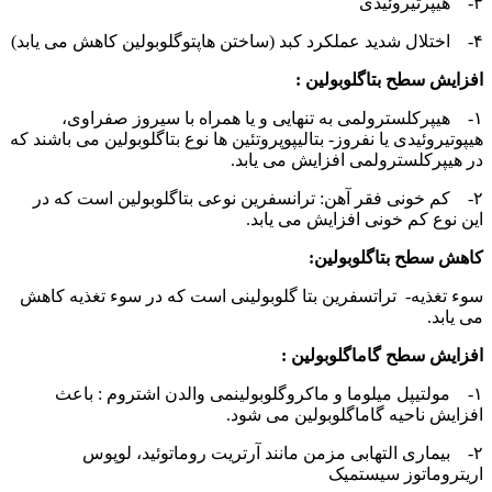
۳- هیپرتیروئیدی
۴- اختلال شدید عملکرد کبد (ساختن هاپتوگلوبولین کاهش می یابد)
افزایش سطح بتاگلوبولین :
۱- هیپرکلسترولمی به تنهایی و یا همراه با سیروز صفراوی،
هیپوتیروئیدی یا نفروز- بتالیپوپروتئین ها نوع بتاگلوبولین می باشند که
در هیپرکلسترولمی افزایش می یابد.
۲- کم خونی فقر آهن: ترانسفرین نوعی بتاگلوبولین است که در
این نوع کم خونی افزایش می یابد.
کاهش سطح بتاگلوبولین:
سوء تغذیه- تراتسفرین بتا گلوبولینی است که در سوء تغذیه کاهش
می یابد.
افزایش سطح گاماگلوبولین :
۱- مولتیپل میلوما و ماکروگلوبولینمی والدن اشتروم : باعث
افزایش ناحیه گاماگلوبولین می شود.
۲- بیماری التهابی مزمن مانند آرتریت روماتوئید، لوپوس
اریتروماتوز سیستمیک