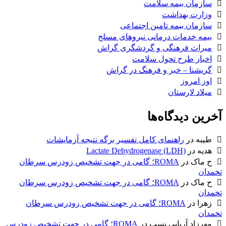
سازمان بیمه سلامت
وزارت بهداشت
سازمان بیمه تامین اجتماعی
بیمه خدمات درمانی نیروهای مسلح
میراث فرهنگی و گردشگری گراش
اخبار طرح تحول سلامت
گریشنا – خبر و فرهنگ در گراش
اوز امروز
میلاد لارستان
آخرین دیدگاه‌ها
طیبه
در
راهنمای کامل تفسیر برگه نتیجه آزمایشات
هدیه
در
Lactate Dehydrogenase (LDH)
ح ماک
در
ROMA؛ گامی در جهت تشخیص زودرس سرطان
تخمدان
ح ماک
در
ROMA؛ گامی در جهت تشخیص زودرس سرطان
تخمدان
زهرا
در
ROMA؛ گامی در جهت تشخیص زودرس سرطان
تخمدان
مهرزاد آریایی نسب
در
ROMA؛ گامی در جهت تشخیص زودرس