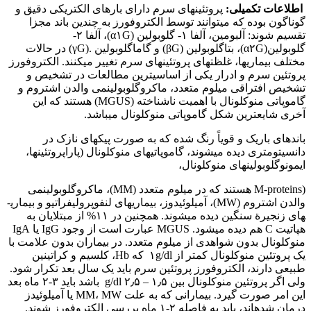
اطلاعات تکمیلی:
پروتئین‏های سرم دارای بارهای الکتریکی دقیق و
گوناگون بوده که می‏توانند توسط الکتروفورز به چندین باند مجزا
تقسیم شوند: آلبومین، آلفا ۱- گلوبولین (α۱G)، آلفا ۲-
گلوبولین(α۲G)، بتاگلوبولین (βG) و گاماگلوبولین .(γG) در حالات
مختلف بیماری­ها، غلظت‏های پروتئین‏های سرم تغییر می‏کنند. الکتروفورز
پروتئین سرم و ادرار یکی از اساسی‏ترین مطالعات در تشخیص و
تشخیص افتراقی میلوم متعدد، ماکروگلوبولینمی والدن اشتروم و
گاموپاتی منوکلونال با اهمیت ناشناخته (MGUS) هستند که این
آخری شایعترین شکل گاموپاتی منوکلونال می‏باشد.
باندهای باریک و قویاً رنگ شده که به صورت پیک‏های نازک در
دانسیتومتری دیده می‏شوند، گاموپاتی‏های منوکلونال (پاراپروتئین‏ها،
ایمونوگلوبولین‏های منوکلونال،
(M-proteins هستند که در میلوم متعدد (MM)، ماکروگلوبولینمی
والدن اشتروم (MW)، آمیلوئیدوز، بیماری­های لنفوپرولیفراتیو و بیماری­
های زنجیرة سنگین دیده می‏شوند. همچنین در ۱۱% از مبتلایان به
هپاتیت C هم دیده می‏شود. MGUS عبارت است از وجود IgG یا IgA
منوکلونال بدون شواهدی از میلوم متعدد. در بیماران بدون علامت با
یک پروتئین منوکلونال کمتر از ۱g/dl که Hb، کلسیم و کراتی‏نین
طبیعی دارند، الکتروفورز پروتئین سرم باید یک سال بعد تکرار شود.
ولی اگر پروتئین‏ منوکلونال بین ۱٫۵ – ۲٫۵ g/dl باشد باید ۳-۲ ماه بعد
این امر صورت گیرد. بیمارانی که به علت MM، MW یا آمیلوئیدز
درمان شده‏اند، باید به فاصله ۲-۱ ماه بررسی الکتروفورز شوند.