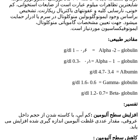
شایعترین تظاهرات میلوم عبارت است از ضایعات استخوانی، کم
خونی، نارسایی کلیه و عفونت‏های باکتریال ریکارنت. تشخیص
براساس وجود ایمونوگلوبولین منوکلونال در سرم یا ادرار حمایت
می‏شود. جهت تعیین مشخصات گاموپاتی منوکلونال،
ایمونوفیکساسیون موردنیاز است.
مقادیر طبیعی:
g/dl 1 – ۰٫۶ = Alpha -2 – globulin
g/dl 0.3- ۰٫۱= Alpha – 1 – globulin
g/dl 4.7- 3.4 = Albumin
g/dl 1.6- 0.6 = Gamma- globulin
g/dl 1.2- 0.7= Beta- globulin
تفسیر:
افزایش سطح آلبومین :
کم آبی، با کاسته شدن از حجم داخل
عروقی، مقدار عددی غلظت آلبومین اندازه گیری شده افزایش می
یابد.
کاهش سطح آلبومین :